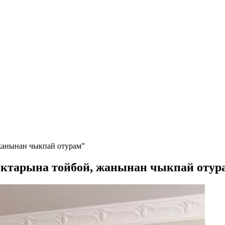
жанынан чыкпай отурам”
ктарына тойбой, жанынан чыкпай отур