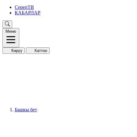
СерепТВ
КАБАРЛАР
Меню
Кирүү
Каттоо
Башкы бет