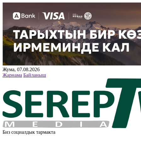
Жума, 07.08.2026
Жарнама
Байланыш
Биз социалдык тармакта