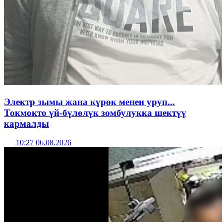
Электр зымы жана күрөк менен уруп...
Токмокто үй-бүлөлүк зомбулукка шектүү
кармалды
10:27 06.08.2026