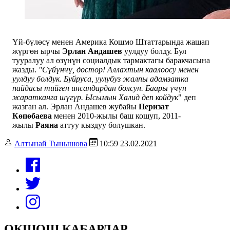
Үй-бүлөсү менен Америка Кошмо Штаттарында жашап
жүргөн ырчы
Эрлан Андашев
уулдуу болду. Бул
тууралуу ал өзүнүн социалдык тармактагы баракчасына
жазды.
"Сүйүнчү, достор! Аллахтын каалоосу менен
уулдуу болдук. Буйруса, уулубуз жалпы адамзатка
пайдасы тийген инсандардан болсун. Баары үчүн
жаратканга шүгүр. Ысымын Халид деп койдук
" деп
жазган ал. Эрлан Андашев жубайы
Перизат
Көпөбаева
менен 2010-жылы баш кошуп, 2011-
жылы
Раяна
аттуу кыздуу болушкан.
Алтынай Тынышова
10:59 23.02.2021
ОКШОШ КАБАРЛАР