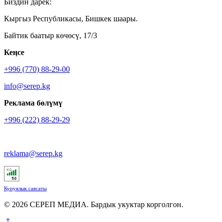
Биздин дарек:
Кыргыз Республикасы, Бишкек шаары.
Байтик баатыр көчөсү, 17/3
Кеӊсе
+996 (770) 88-29-00
info@serep.kg
Реклама бөлүмү
+996 (222) 88-29-29
reklama@serep.kg
Купуялык саясаты
© 2026 СЕРЕП МЕДИА. Бардык укуктар корголгон.