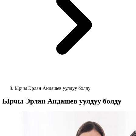
Ырчы Эрлан Андашев уулдуу болду
Ырчы Эрлан Андашев уулдуу болду