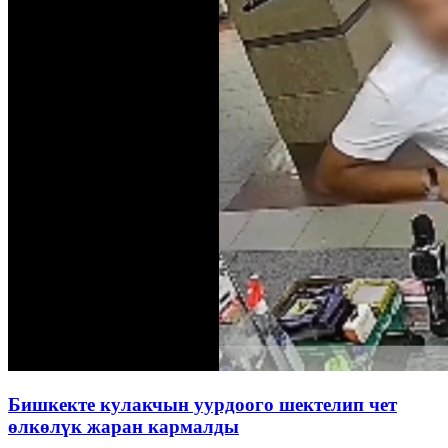
Бишкекте кулакчын уурдоого шектелип чет
өлкөлүк жаран кармалды