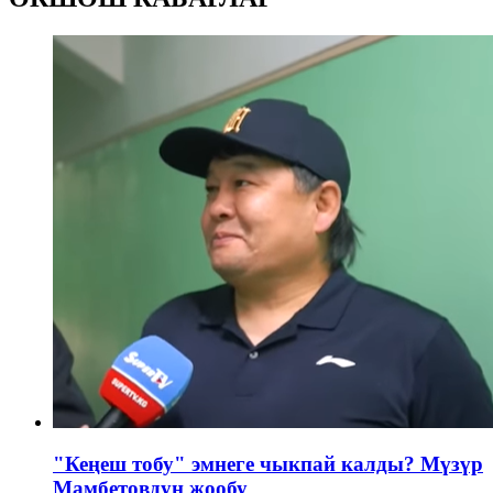
"Кеңеш тобу" эмнеге чыкпай калды? Мүзүр
Мамбетовдун жообу