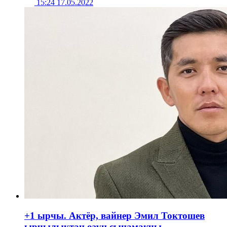
15:24 17.05.2022
+1 ырчы. Актёр, вайнер Эмил Токтошев
ырчылыктан өзүн сынамакчы