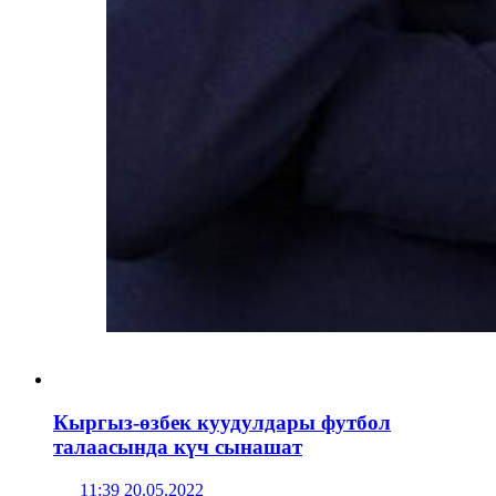
Кыргыз-өзбек куудулдары футбол
талаасында күч сынашат
11:39 20.05.2022