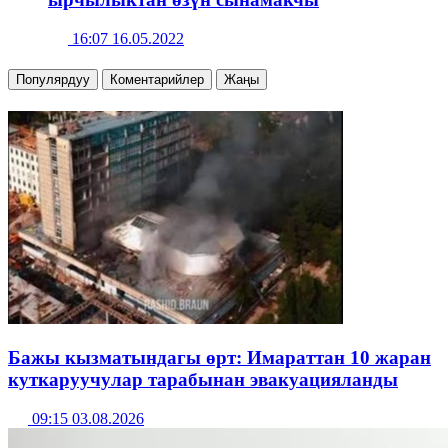
16:07 16.05.2022
Популярдуу
Коментарийлер
Жаңы
Бажы кызматындагы өрт: Имараттан 10 жаран
куткаруучулар тарабынан эвакуацияланды
09:15 03.08.2026