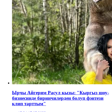
Ырчы Айгерим Расул кызы: "Кыргыз шоу-
бизнесинде биринчилерден болуп фэнтези
клип тарттым"