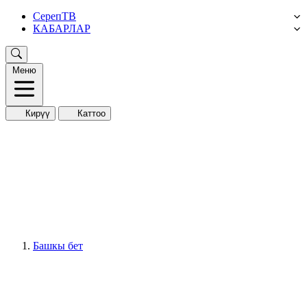
СерепТВ
КАБАРЛАР
Меню
Кирүү
Каттоо
Башкы бет