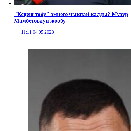
"Кеңеш тобу" эмнеге чыкпай калды? Мүзүр
Мамбетовдун жообу
11:11 04.05.2023