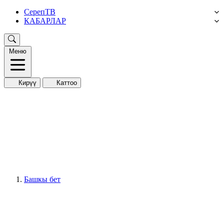
СерепТВ
КАБАРЛАР
Меню
Кирүү
Каттоо
Башкы бет