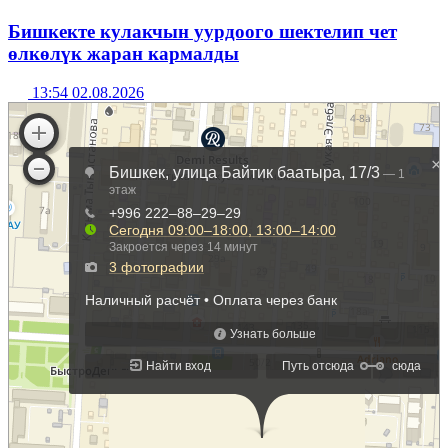
Бишкекте кулакчын уурдоого шектелип чет
өлкөлүк жаран кармалды
13:54 02.08.2026