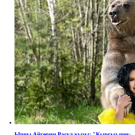
Ырчы Айгерим Расул кызы: "Кыргыз шоу-