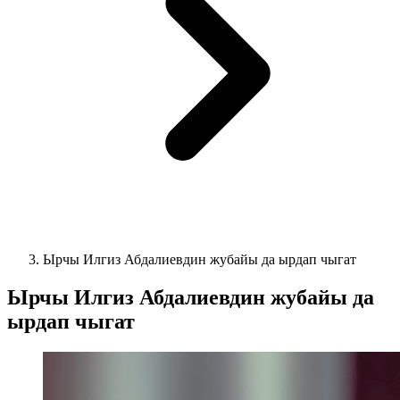
Ырчы Илгиз Абдалиевдин жубайы да ырдап чыгат
Ырчы Илгиз Абдалиевдин жубайы да
ырдап чыгат