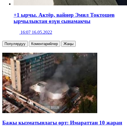
+1 ырчы. Актёр, вайнер Эмил Токтошев
ырчылыктан өзүн сынамакчы
16:07 16.05.2022
Популярдуу
Коментарийлер
Жаңы
Бажы кызматындагы өрт: Имараттан 10 жаран