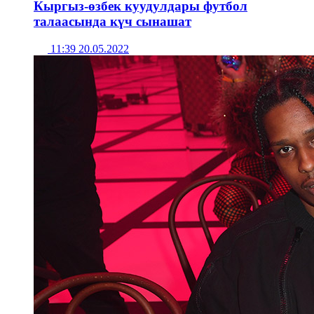
Кыргыз-өзбек куудулдары футбол
талаасында күч сынашат
11:39 20.05.2022