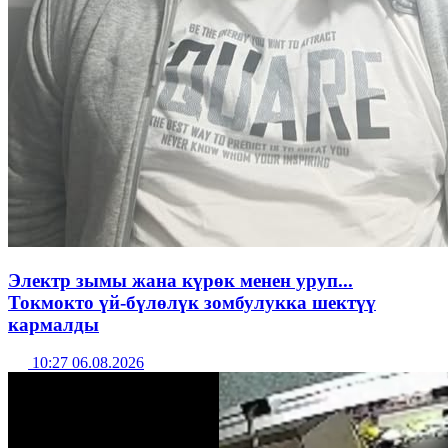
Электр зымы жана күрөк менен уруп...
Токмокто үй-бүлөлүк зомбулукка шектүү
кармалды
10:27 06.08.2026