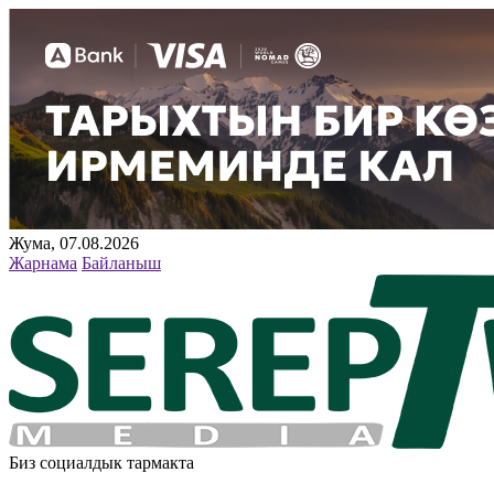
Жума, 07.08.2026
Жарнама
Байланыш
Биз социалдык тармакта