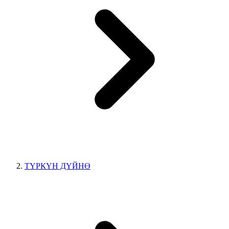
ТҮРКҮН ДҮЙНӨ