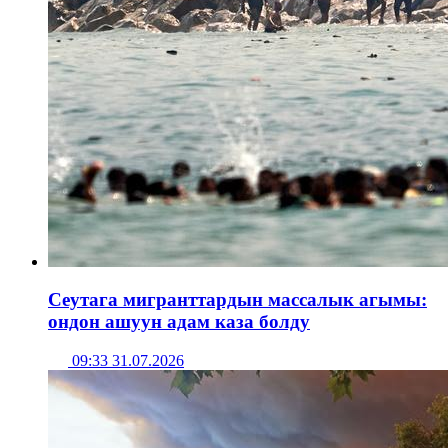
Сеутага мигранттардын массалык агымы:
ондон ашуун адам каза болду
09:33 31.07.2026