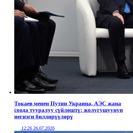
Токаев менен Путин Украина, АЭС жана
соода тууралуу сүйлөштү: жолугушуунун
негизги билдирүүлөрү
12:26 26.07.2026