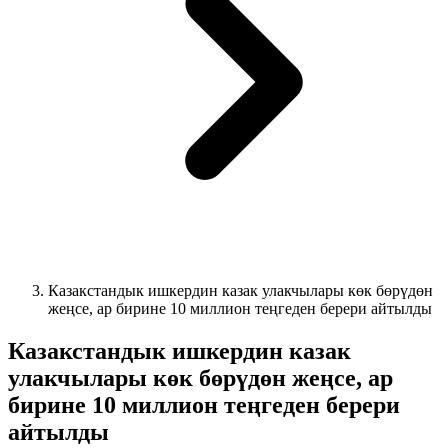
Казакстандык ишкердин казак улакчылары көк бөрүдөн
жеңсе, ар бирине 10 миллион теңгеден берери айтылды
Казакстандык ишкердин казак
улакчылары көк бөрүдөн жеңсе, ар
бирине 10 миллион теңгеден берери
айтылды