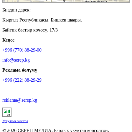
Биздин дарек:
Кыргыз Республикасы, Бишкек шаары.
Байтик баатыр көчөсү, 17/3
Кеӊсе
+996 (770) 88-29-00
info@serep.kg
Реклама бөлүмү
+996 (222) 88-29-29
reklama@serep.kg
Купуялык саясаты
© 2026 СЕРЕП МЕДИА. Бардык укуктар корголгон.