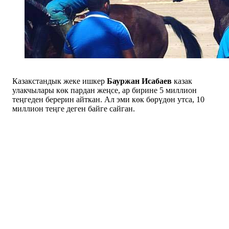
Казакстандык жеке ишкер
Бауржан Исабаев
казак
улакчылары көк пардан жеңсе, ар бирине 5 миллион
теңгеден берерин айткан. Ал эми көк бөрүдөн утса, 10
миллион теңге деген байге сайган.