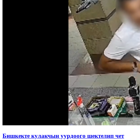
Бишкекте кулакчын уурдоого шектелип чет