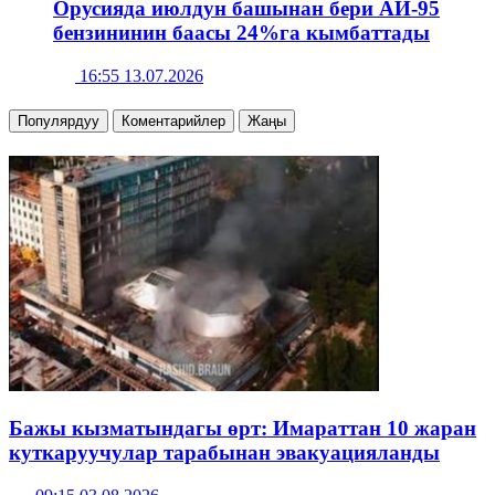
Орусияда июлдун башынан бери АИ-95
бензининин баасы 24%га кымбаттады
16:55 13.07.2026
Популярдуу
Коментарийлер
Жаңы
Бажы кызматындагы өрт: Имараттан 10 жаран
куткаруучулар тарабынан эвакуацияланды