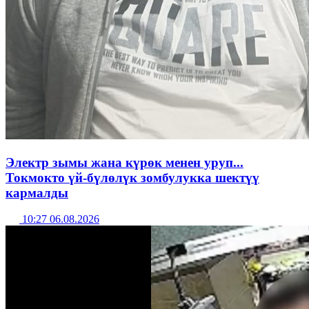
Электр зымы жана күрөк менен уруп...
Токмокто үй-бүлөлүк зомбулукка шектүү
кармалды
10:27 06.08.2026