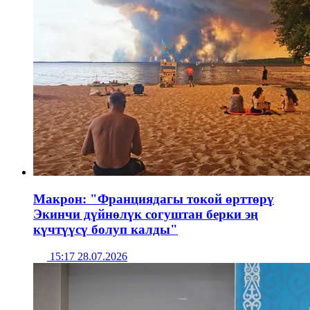
Макрон: "Франциядагы токой өрттөрү
Экинчи дүйнөлүк согуштан берки эң
күчтүүсү болуп калды"
15:17 28.07.2026