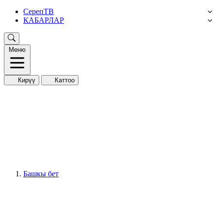
СерепТВ
КАБАРЛАР
Меню
Кирүү
Каттоо
Башкы бет