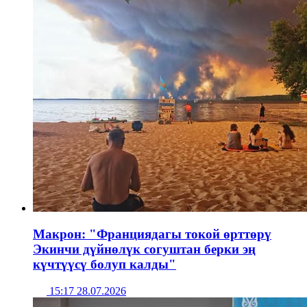
Макрон: "Франциядагы токой өрттөрү
Экинчи дүйнөлүк согуштан берки эң
күчтүүсү болуп калды"
15:17 28.07.2026