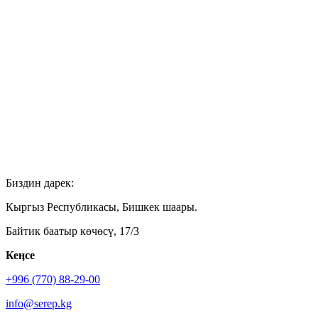
Биздин дарек:
Кыргыз Республикасы, Бишкек шаары.
Байтик баатыр көчөсү, 17/3
Кеӊсе
+996 (770) 88-29-00
info@serep.kg