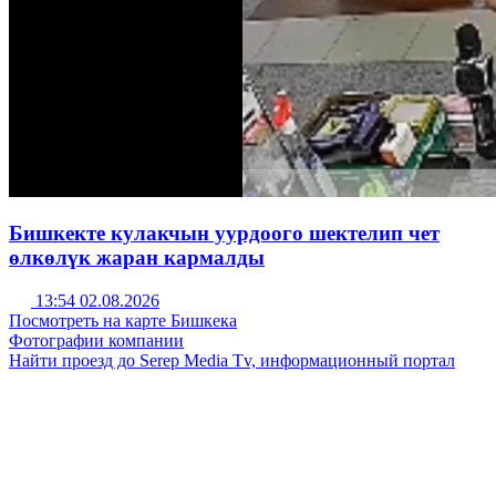
Бишкекте кулакчын уурдоого шектелип чет
өлкөлүк жаран кармалды
13:54 02.08.2026
Посмотреть на карте Бишкека
Фотографии компании
Найти проезд до Serep Media Tv, информационный портал