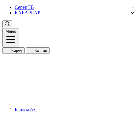
СерепТВ
КАБАРЛАР
Меню
Кирүү
Каттоо
Башкы бет