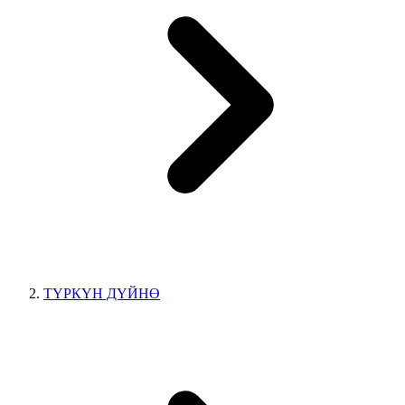
ТҮРКҮН ДҮЙНӨ