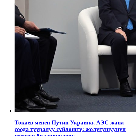
Токаев менен Путин Украина, АЭС жана
соода тууралуу сүйлөштү: жолугушуунун
негизги билдирүүлөрү