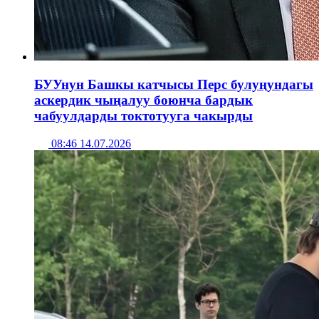
БУУнун Башкы катчысы Перс булуңундагы
аскердик чыңалуу боюнча бардык
чабуулдарды токтотууга чакырды
08:46 14.07.2026