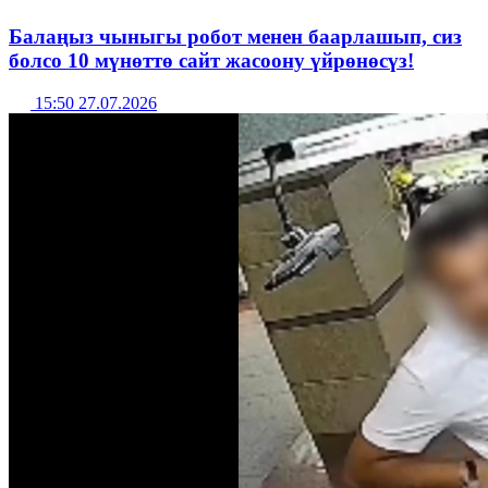
Балаңыз чыныгы робот менен баарлашып, сиз
болсо 10 мүнөттө сайт жасоону үйрөнөсүз!
15:50 27.07.2026