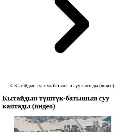
Кытайдын түштүк-батышын суу каптады (видео)
Кытайдын түштүк-батышын суу
каптады (видео)