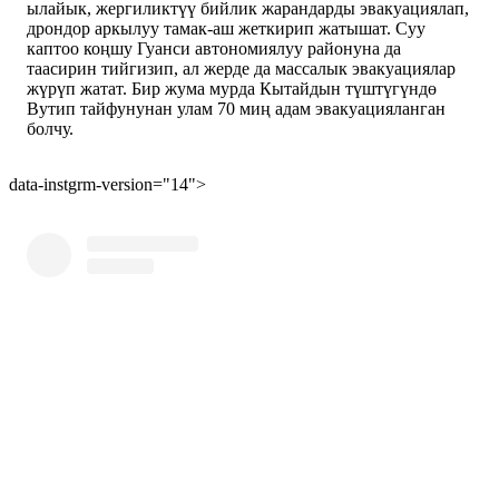
ылайык, жергиликтүү бийлик жарандарды эвакуациялап,
дрондор аркылуу тамак-аш жеткирип жатышат. Суу
каптоо коңшу Гуанси автономиялуу районуна да
таасирин тийгизип, ал жерде да массалык эвакуациялар
жүрүп жатат. Бир жума мурда Кытайдын түштүгүндө
Вутип тайфунунан улам 70 миң адам эвакуацияланган
болчу.
data-instgrm-version="14">