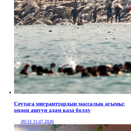
Сеутага мигранттардын массалык агымы:
ондон ашуун адам каза болду
09:33 31.07.2026