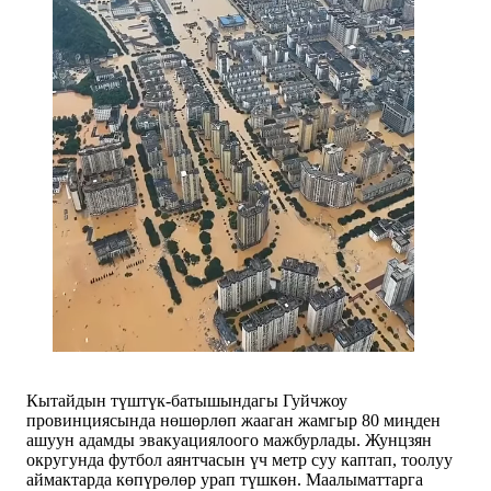
Кытайдын түштүк-батышындагы Гуйчжоу
провинциясында нөшөрлөп жааган жамгыр 80 миңден
ашуун адамды эвакуациялоого мажбурлады. Жунцзян
округунда футбол аянтчасын үч метр суу каптап, тоолуу
аймактарда көпүрөлөр урап түшкөн. Маалыматтарга