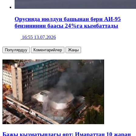
Орусияда июлдун башынан бери АИ-95
бензининин баасы 24%га кымбаттады
16:55 13.07.2026
Популярдуу
Коментарийлер
Жаңы
Бажы кызматындагы өрт: Имараттан 10 жаран