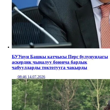
БУУнун Башкы катчысы Перс булуңундагы
аскердик чыңалуу боюнча бардык
чабуулдарды токтотууга чакырды
08:46 14.07.2026