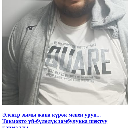
Электр зымы жана күрөк менен уруп...
Токмокто үй-бүлөлүк зомбулукка шектүү
кармалды