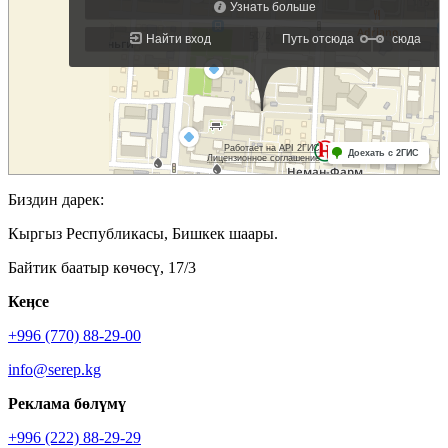
Биздин дарек:
Кыргыз Республикасы, Бишкек шаары.
Байтик баатыр көчөсү, 17/3
Кеӊсе
+996 (770) 88-29-00
info@serep.kg
Реклама бөлүмү
+996 (222) 88-29-29