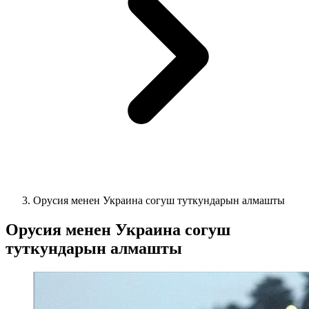
Орусия менен Украина согуш туткундарын алмашты
Орусия менен Украина согуш
туткундарын алмашты