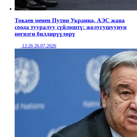
Токаев менен Путин Украина, АЭС жана
соода тууралуу сүйлөштү: жолугушуунун
негизги билдирүүлөрү
12:26 26.07.2026