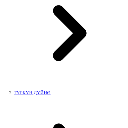
ТҮРКҮН ДҮЙНӨ