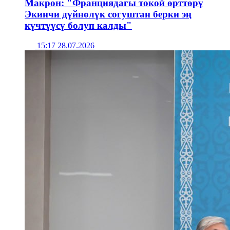
Макрон: "Франциядагы токой өрттөрү
Экинчи дүйнөлүк согуштан берки эң
күчтүүсү болуп калды"
15:17 28.07.2026