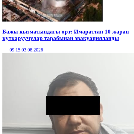
Бажы кызматындагы өрт: Имараттан 10 жаран
куткаруучулар тарабынан эвакуацияланды
09:15 03.08.2026