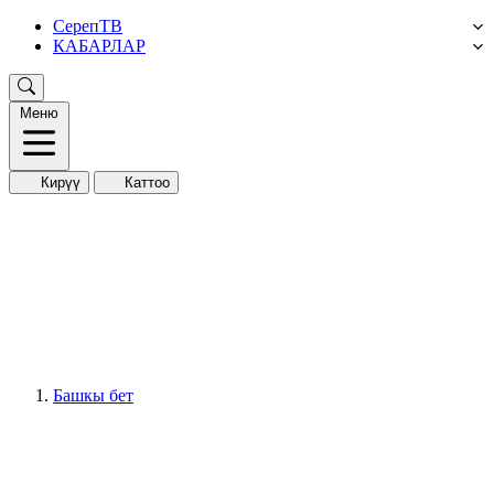
СерепТВ
КАБАРЛАР
Меню
Кирүү
Каттоо
Башкы бет