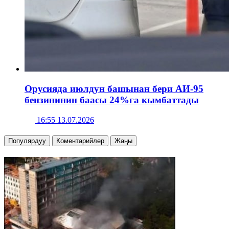
Орусияда июлдун башынан бери АИ-95
бензининин баасы 24%га кымбаттады
16:55 13.07.2026
Популярдуу
Коментарийлер
Жаңы