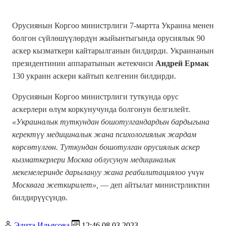
Орусиянын Коргоо министрлиги 7-мартта Украина менен
болгон сүйлөшүүлөрдүн жыйынтыгында орусиялык 90
аскер кызматкери кайтарылганын билдирди. Украинанын
президентинин аппаратынын жетекчиси
Андрей Ермак
130 украин аскери кайтып келгенин билдирди.
Орусиянын Коргоо министрлиги туткунда орус
аскерлери өлүм коркунучунда болгонун белгилейт.
«Украиналык туткундан бошотулгандардын бардыгына
керектүү медициналык жана психологиялык жардам
көрсөтүлгөн. Туткундан бошотулган орусиялык аскер
кызматкерлери Москва облусунун медициналык
мекемелеринде дарылануу жана реабилитациялоо үчүн
Москвага жеткирилет»,
— деп айтылат министрликтин
билдирүүсүндө.
Эдита Ильясова
12:46 08.03.2023