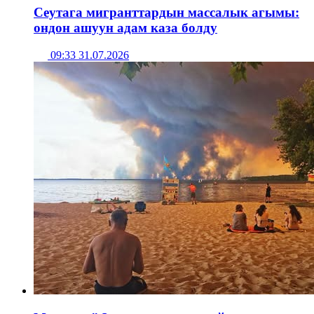
Сеутага мигранттардын массалык агымы:
ондон ашуун адам каза болду
09:33 31.07.2026