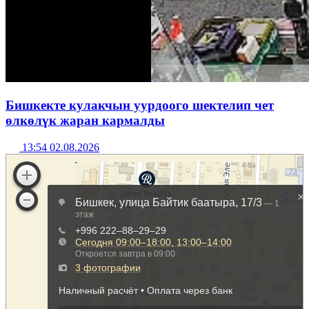
Бишкекте кулакчын уурдоого шектелип чет
өлкөлүк жаран кармалды
13:54 02.08.2026