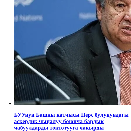
БУУнун Башкы катчысы Перс булуңундагы
аскердик чыңалуу боюнча бардык
чабуулдарды токтотууга чакырды