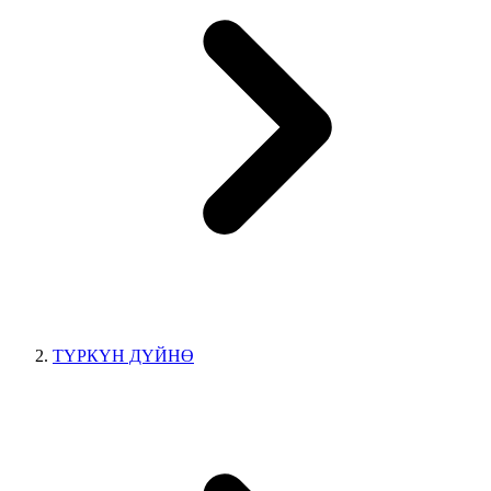
ТҮРКҮН ДҮЙНӨ