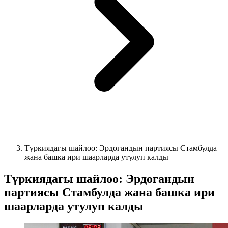
Түркиядагы шайлоо: Эрдогандын партиясы Стамбулда
жана башка ири шаарларда утулуп калды
Түркиядагы шайлоо: Эрдогандын
партиясы Стамбулда жана башка ири
шаарларда утулуп калды