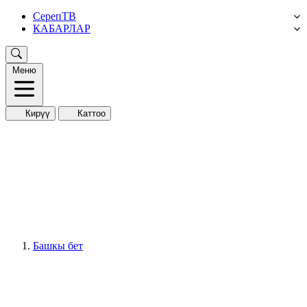
СерепТВ
КАБАРЛАР
Меню
Кирүү
Каттоо
Башкы бет