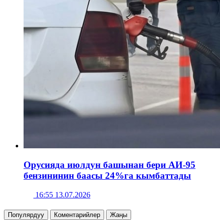
Орусияда июлдун башынан бери АИ-95
бензининин баасы 24%га кымбаттады
16:55 13.07.2026
Популярдуу
Коментарийлер
Жаңы