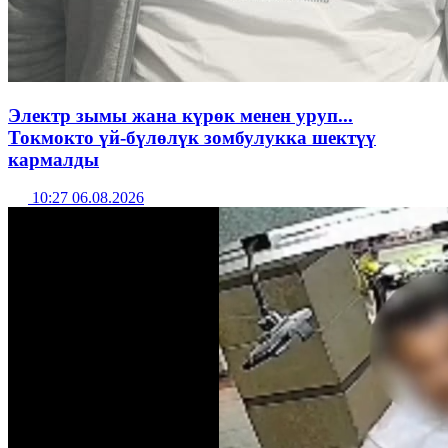
Электр зымы жана күрөк менен уруп...
Токмокто үй-бүлөлүк зомбулукка шектүү
кармалды
10:27 06.08.2026