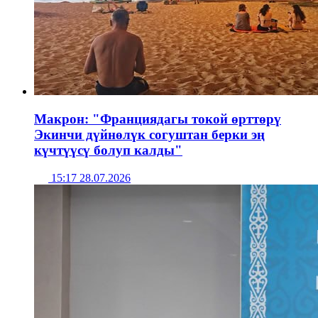
Макрон: "Франциядагы токой өрттөрү
Экинчи дүйнөлүк согуштан берки эң
күчтүүсү болуп калды"
15:17 28.07.2026