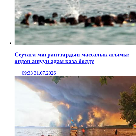
Сеутага мигранттардын массалык агымы:
ондон ашуун адам каза болду
09:33 31.07.2026