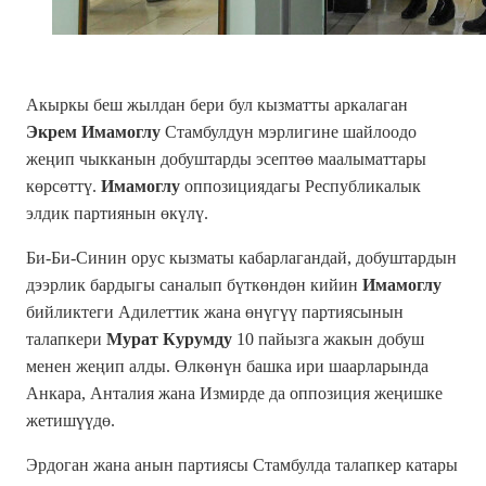
Акыркы беш жылдан бери бул кызматты аркалаган
Экрем Имамоглу
Стамбулдун мэрлигине шайлоодо
жеңип чыкканын добуштарды эсептөө маалыматтары
көрсөттү.
Имамоглу
оппозициядагы Республикалык
элдик партиянын өкүлү.
Би-Би-Синин орус кызматы кабарлагандай, добуштардын
дээрлик бардыгы саналып бүткөндөн кийин
Имамоглу
бийликтеги Адилеттик жана өнүгүү партиясынын
талапкери
Мурат Курумду
10 пайызга жакын добуш
менен жеңип алды.
Өлкөнүн башка ири шаарларында
Анкара, Анталия жана Измирде да оппозиция жеңишке
жетишүүдө.
Эрдоган жана анын партиясы Стамбулда талапкер катары