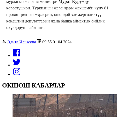
мурдагы экология министри
Мурат Курумду
көрсөтүшкөн.
Түркиянын жарандары жекшемби күнү 81
провинциянын мэрлерин, ошондой эле жергиликтүү
кеңештин депутаттарын жана башка аймактык бийлик
өкүлдөрүн шайлашты.
Эдита Ильясова
09:55 01.04.2024
ОКШОШ КАБАРЛАР