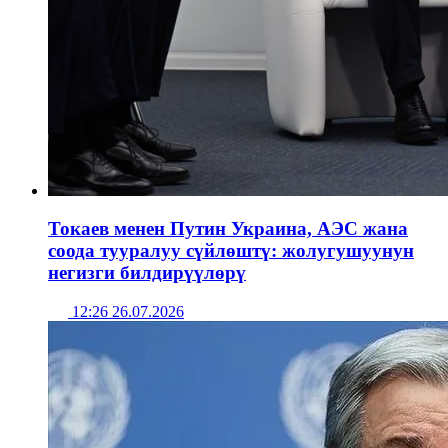
Токаев менен Путин Украина, АЭС жана
соода тууралуу сүйлөштү: жолугушуунун
негизги билдирүүлөрү
12:26 26.07.2026