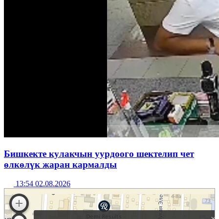
Бишкекте кулакчын уурдоого шектелип чет
өлкөлүк жаран кармалды
13:54 02.08.2026