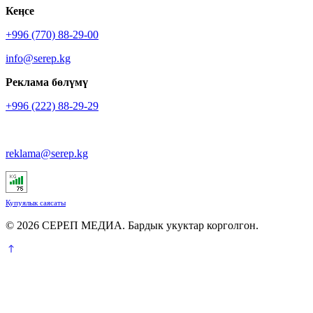
Кеӊсе
+996 (770) 88-29-00
info@serep.kg
Реклама бөлүмү
+996 (222) 88-29-29
reklama@serep.kg
Купуялык саясаты
© 2026 СЕРЕП МЕДИА. Бардык укуктар корголгон.