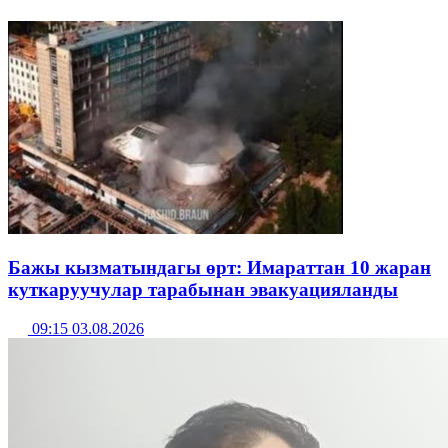
Бажы кызматындагы өрт: Имараттан 10 жаран
куткаруучулар тарабынан эвакуацияланды
09:15 03.08.2026