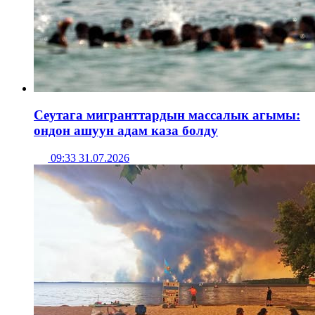
Сеутага мигранттардын массалык агымы:
ондон ашуун адам каза болду
09:33 31.07.2026