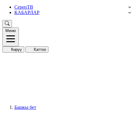
СерепТВ
КАБАРЛАР
Меню
Кирүү
Каттоо
Башкы бет