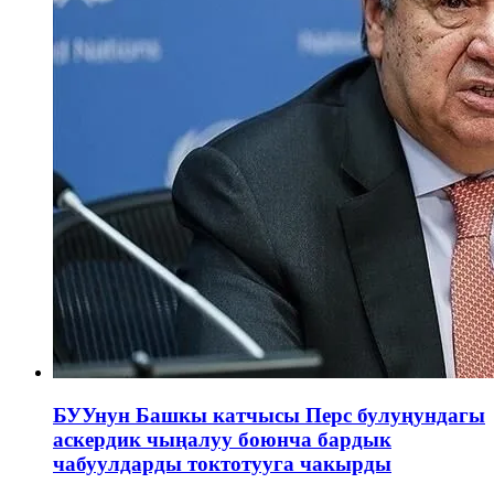
БУУнун Башкы катчысы Перс булуңундагы
аскердик чыңалуу боюнча бардык
чабуулдарды токтотууга чакырды