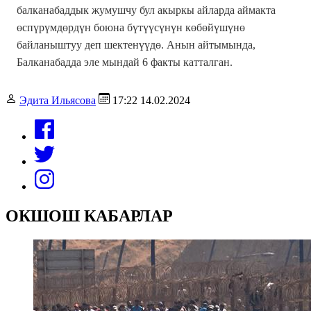
балканабаддык жумушчу бул акыркы айларда аймакта
өспүрүмдөрдүн боюна бүтүүсүнүн көбөйүшүнө
байланыштуу деп шектенүүдө. Анын айтымында,
Балканабадда эле мындай 6 факты катталган.
Эдита Ильясова
17:22 14.02.2024
ОКШОШ КАБАРЛАР