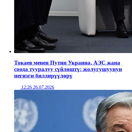
Токаев менен Путин Украина, АЭС жана
соода тууралуу сүйлөштү: жолугушуунун
негизги билдирүүлөрү
12:26 26.07.2026