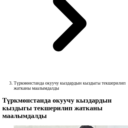
Түркмөнстанда окуучу кыздардын кыздыгы текшерилип
жатканы маалымдалды
Түркмөнстанда окуучу кыздардын
кыздыгы текшерилип жатканы
маалымдалды