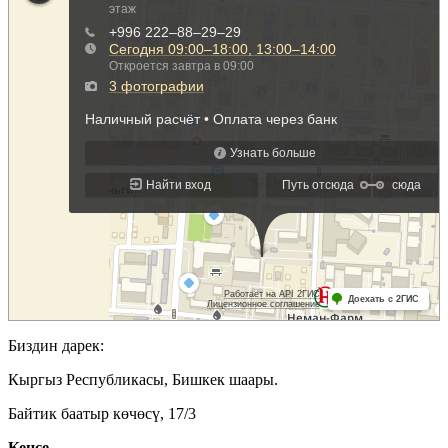
Биздин дарек:
Кыргыз Республикасы, Бишкек шаары.
Байтик баатыр көчөсү, 17/3
Кеӊсе