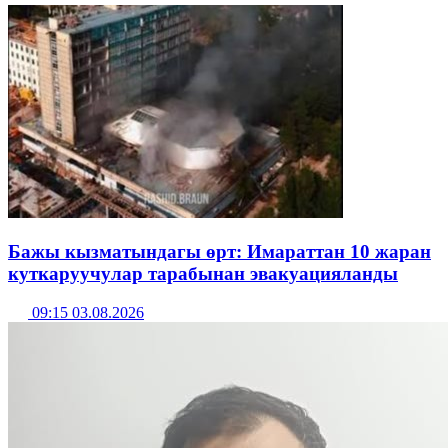
Бажы кызматындагы өрт: Имараттан 10 жаран
куткаруучулар тарабынан эвакуацияланды
09:15 03.08.2026