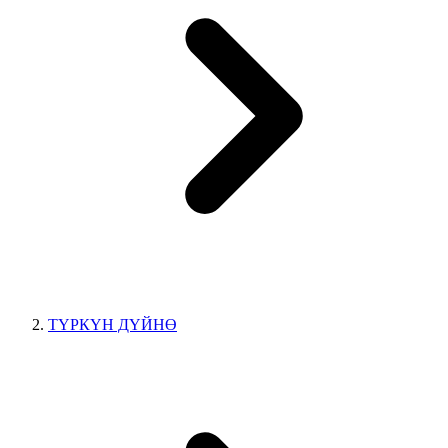
ТҮРКҮН ДҮЙНӨ