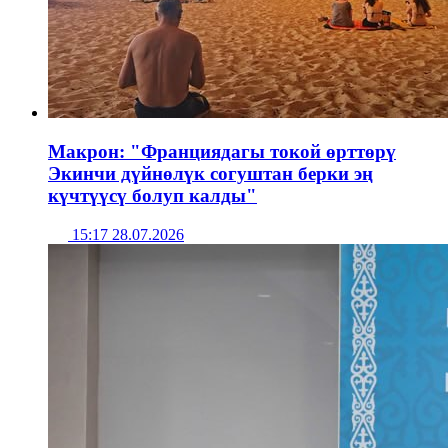
Макрон: "Франциядагы токой өрттөрү
Экинчи дүйнөлүк согуштан берки эң
күчтүүсү болуп калды"
15:17 28.07.2026