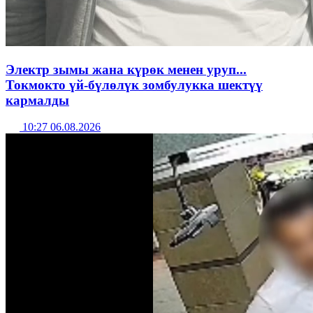
Электр зымы жана күрөк менен уруп...
Токмокто үй-бүлөлүк зомбулукка шектүү
кармалды
10:27 06.08.2026