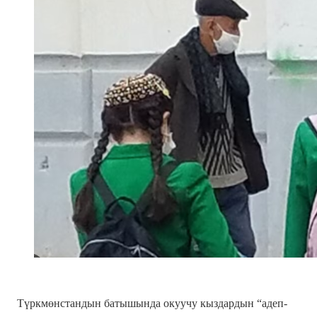
Түркмөнстандын батышында окуучу кыздардын “адеп-