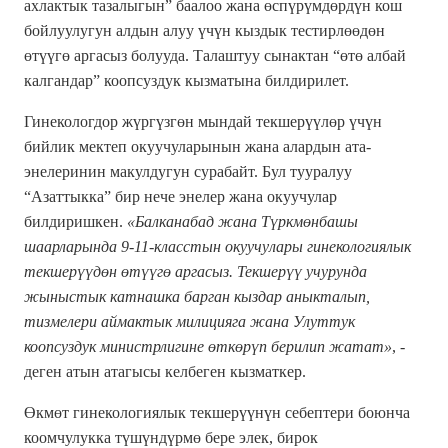
ахлактык тазалыгын” баалоо жана өспүрүмдөрдүн кош
бойлуулугун алдын алуу үчүн кыздык тестирлөөдөн
өтүүгө аргасыз болууда. Талаштуу сынактан “өтө албай
калгандар” коопсуздук кызматына билдирилет.
Гинекологдор жүргүзгөн мындай текшерүүлөр үчүн
бийлик мектеп окуучуларынын жана алардын ата-
энелеринин макулдугун сурабайт. Бул тууралуу
“Азаттыкка” бир нече энелер жана окуучулар
билдиришкен.
«Балканабад жана Түркмөнбашы
шаарларында 9-11-класстын окуучулары гинекологиялык
текшерүүдөн өтүүгө аргасыз. Текшерүү учурунда
жыныстык катнашка барган кыздар аныкталып,
тизмелери аймактык милицияга жана Улуттук
коопсуздук министрлигине өткөрүп берилип жатат»
, -
деген атын атагысы келбеген кызматкер.
Өкмөт гинекологиялык текшерүүнүн себептери боюнча
коомчулукка түшүндүрмө бере элек, бирок