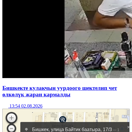
Бишкекте кулакчын уурдоого шектелип чет
өлкөлүк жаран кармалды
13:54 02.08.2026