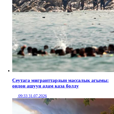
Сеутага мигранттардын массалык агымы:
ондон ашуун адам каза болду
09:33 31.07.2026