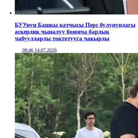
БУУнун Башкы катчысы Перс булуңундагы
аскердик чыңалуу боюнча бардык
чабуулдарды токтотууга чакырды
08:46 14.07.2026