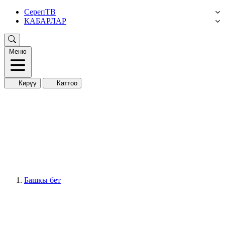
СерепТВ
КАБАРЛАР
Меню
Кирүү
Каттоо
Башкы бет