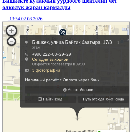
Бишкекте кулакчын уурдоого шектелип чет
өлкөлүк жаран кармалды
13:54 02.08.2026