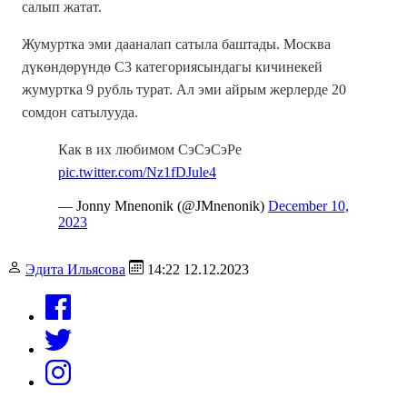
салып жатат.
Жумуртка эми дааналап сатыла баштады. Москва
дүкөндөрүндө C3 категориясындагы кичинекей
жумуртка 9 рубль турат. Ал эми айрым жерлерде 20
сомдон сатылууда.
Как в их любимом СэСэСэРе
pic.twitter.com/Nz1fDJule4
— Jonny Mnenonik (@JMnenonik)
December 10,
2023
Эдита Ильясова
14:22 12.12.2023