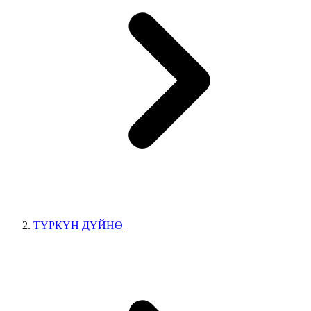
ТҮРКҮН ДҮЙНӨ