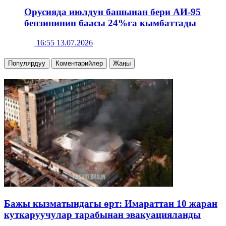
Орусияда июлдун башынан бери АИ-95
бензининин баасы 24%га кымбаттады
16:55 13.07.2026
Популярдуу
Коментарийлер
Жаңы
Бажы кызматындагы өрт: Имараттан 10 жаран
куткаруучулар тарабынан эвакуацияланды