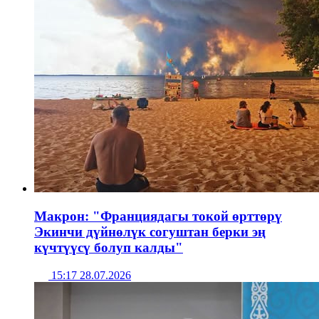
Макрон: "Франциядагы токой өрттөрү
Экинчи дүйнөлүк согуштан берки эң
күчтүүсү болуп калды"
15:17 28.07.2026