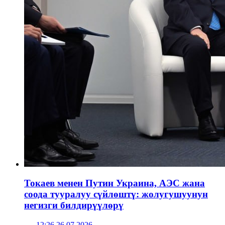
Токаев менен Путин Украина, АЭС жана
соода тууралуу сүйлөштү: жолугушуунун
негизги билдирүүлөрү
12:26 26.07.2026