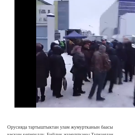
Орусияда тартыштыктан улам жумуртканын баасы
кескин көтөрүлдү. Бийлик жумуртканы Түркиядан