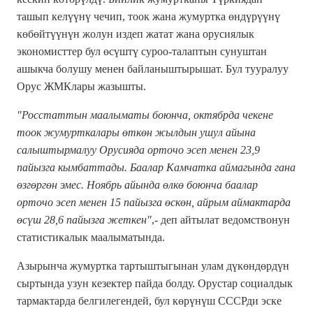
ташып келүүнү чечип, тоок жана жумуртка өндүрүүнү
көбөйтүүнүн жолун издеп жатат жана орусиялык
экономисттер бул өсүштү суроо-талаптын сунуштан
ашыкча болушу менен байланыштырышат. Бул тууралуу
Орус ЖМКлары жазышты.
"Росстаттын маалыматы боюнча, октябрда чекене
тоок жумурткалары өткөн жылдын ушул айына
салыштырмалуу Орусияда орточо эсеп менен 23,9
пайызга кымбаттады. Баалар Камчатка аймагында гана
өзгөргөн эмес. Ноябрь айында өлкө боюнча баалар
орточо эсеп менен 15 пайызга өскөн, айрым аймактарда
өсүш 28,6 пайызга жеткен"
,- деп айтылат ведомствонун
статистикалык маалыматында.
Азырынча жумуртка тартыштыгынан улам дүкөндөрдүн
сыртында узун кезектер пайда болду. Орустар социалдык
тармактарда белгилегендей, бул көрүнүш СССРди эске