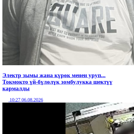
Электр зымы жана күрөк менен уруп...
Токмокто үй-бүлөлүк зомбулукка шектүү
кармалды
10:27 06.08.2026