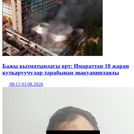
Бажы кызматындагы өрт: Имараттан 10 жаран
куткаруучулар тарабынан эвакуацияланды
09:15 03.08.2026