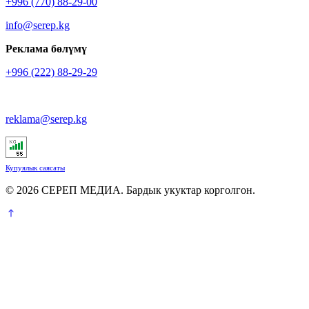
+996 (770) 88-29-00
info@serep.kg
Реклама бөлүмү
+996 (222) 88-29-29
reklama@serep.kg
Купуялык саясаты
© 2026 СЕРЕП МЕДИА. Бардык укуктар корголгон.