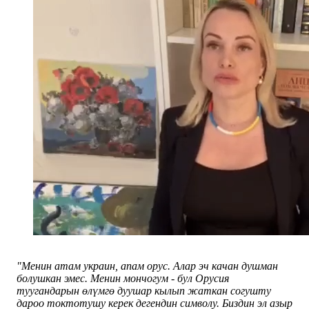
"Менин атам украин, апам орус. Алар эч качан душман
болушкан эмес. Менин мончогум - бул Орусия
туугандарын өлүмгө дуушар кылып жаткан согушту
дароо токтотушу керек дегендин символу. Биздин эл азыр