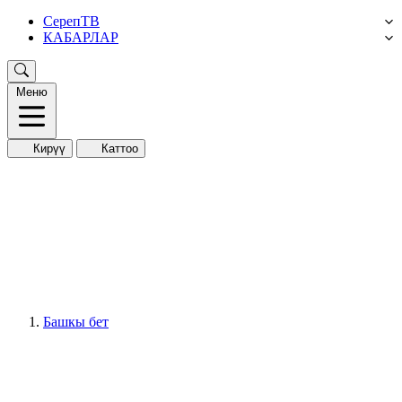
СерепТВ
КАБАРЛАР
Меню
Кирүү
Каттоо
Башкы бет