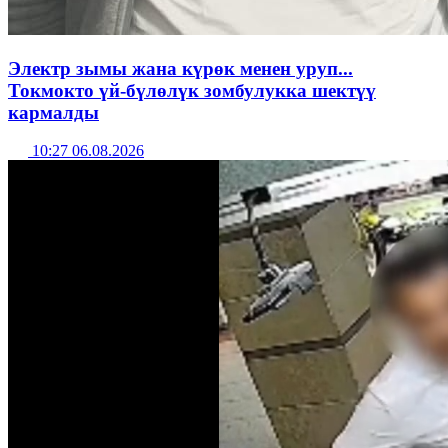
Электр зымы жана күрөк менен уруп...
Токмокто үй-бүлөлүк зомбулукка шектүү
кармалды
10:27 06.08.2026