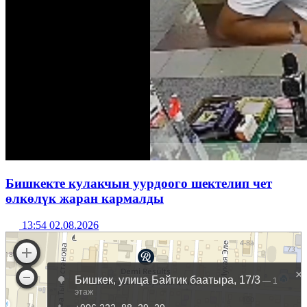
Бишкекте кулакчын уурдоого шектелип чет
өлкөлүк жаран кармалды
13:54 02.08.2026