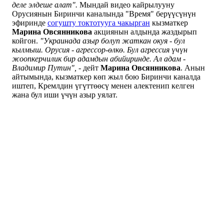
деле элдеше алат".
Мындай видео кайрылууну
Орусиянын Биринчи каналында "Время" берүүсүнүн
эфиринде
согушту токтотууга чакырган
кызматкер
Марина Овсянникова
акциянын алдында жаздырып
койгон.
"Украинада азыр болуп жаткан окуя - бул
кылмыш. Орусия - агрессор-өлкө. Бул агрессия үчүн
жоопкерчилик бир адамдын абийиринде. Ал адам -
Владимир Путин",
- дейт
Марина Овсянникова
. Анын
айтымында, кызматкер көп жыл бою Биринчи каналда
иштеп, Кремлдин үгүттөөсү менен алектенип келген
жана бул иши үчүн азыр уялат.