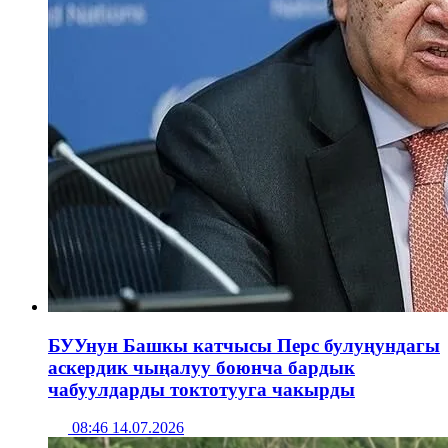
БУУнун Башкы катчысы Перс булуңундагы
аскердик чыңалуу боюнча бардык
чабуулдарды токтотууга чакырды
08:46 14.07.2026