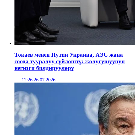
Токаев менен Путин Украина, АЭС жана
соода тууралуу сүйлөштү: жолугушуунун
негизги билдирүүлөрү
12:26 26.07.2026