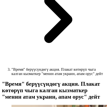
"Время" берүүсүндөгү акция. Плакат көтөрүп чыга
калган кызматкер "менин атам украин, апам орус" дейт
"Время" берүүсүндөгү акция. Плакат
көтөрүп чыга калган кызматкер
"менин атам украин, апам орус" дейт