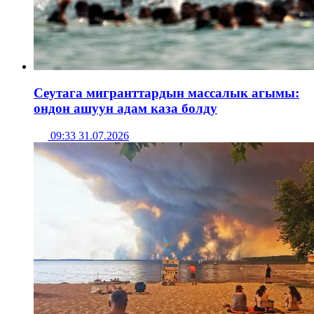
Сеутага мигранттардын массалык агымы:
ондон ашуун адам каза болду
09:33 31.07.2026