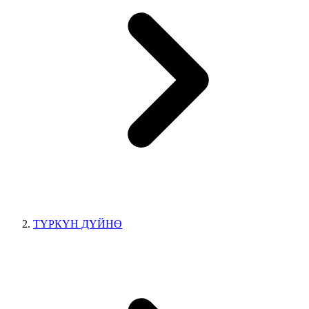
ТҮРКҮН ДҮЙНӨ