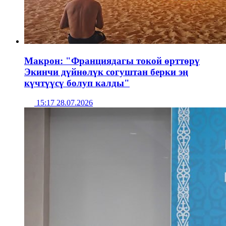
Макрон: "Франциядагы токой өрттөрү
Экинчи дүйнөлүк согуштан берки эң
күчтүүсү болуп калды"
15:17 28.07.2026