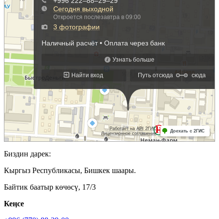
Биздин дарек:
Кыргыз Республикасы, Бишкек шаары.
Байтик баатыр көчөсү, 17/3
Кеӊсе