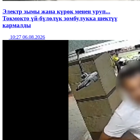
Электр зымы жана күрөк менен уруп...
Токмокто үй-бүлөлүк зомбулукка шектүү
кармалды
10:27 06.08.2026