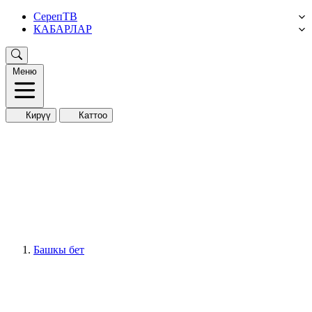
СерепТВ
КАБАРЛАР
Меню
Кирүү
Каттоо
Башкы бет