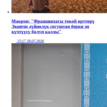
Макрон: "Франциядагы токой өрттөрү
Экинчи дүйнөлүк согуштан берки эң
күчтүүсү болуп калды"
15:17 28.07.2026