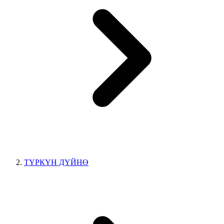
ТҮРКҮН ДҮЙНӨ