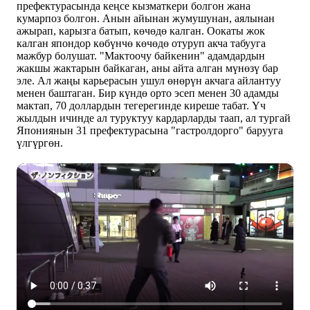
префектурасында кеңсе кызматкери болгон жана
кумарпоз болгон. Анын айынан жумушунан, аялынан
ажырап, карызга батып, көчөдө калган. Оокаты жок
калган япондор көбүнчө көчөдө отуруп акча табууга
мажбур болушат. "Мактоочу байкенин" адамдардын
жакшы жактарын байкаган, аны айта алган мүнөзү бар
эле. Ал жаңы карьерасын ушул өнөрүн акчага айлантуу
менен баштаган. Бир күндө орто эсеп менен 30 адамды
мактап, 70 доллардын тегерегинде киреше табат. Үч
жылдын ичинде ал туруктуу кардарларды таап, ал тургай
Япониянын 31 префектурасына "гастролдорго" барууга
үлгүргөн.