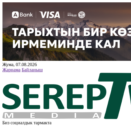
Жума, 07.08.2026
Жарнама
Байланыш
Биз социалдык тармакта