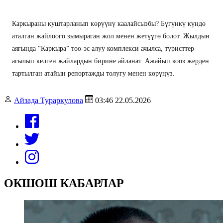
Каркыраны куштарланып көрүүнү каалайсызбы? Бүгүнкү күндө
аталган жайлоого зымыраган жол менен жетүүгө болот. Жылдын
аягында “Каркыра” тоо-эс алуу комплекси ачылса, туристтер
агылып келген жайлардын бирине айланат. Ажайып кооз жерден
тартылган атайын репортажды толугу менен көрүңүз.
Айзада Тураркулова
03:46 22.05.2026
ОКШОШ КАБАРЛАР