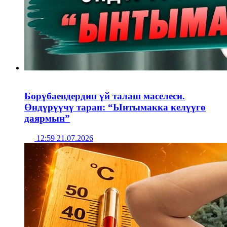
Бөрүбаевдердин үй талаш маселеси.
Өндүрүүчү тарап: “Ынтымакка келүүгө
даярмын”
12:59 21.07.2026