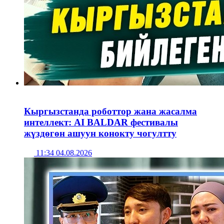
Кыргызстанда роботтор жана жасалма
интеллект: AI BALDAR фестивалы
жүздөгөн ашуун конокту чогултту
11:34 04.08.2026