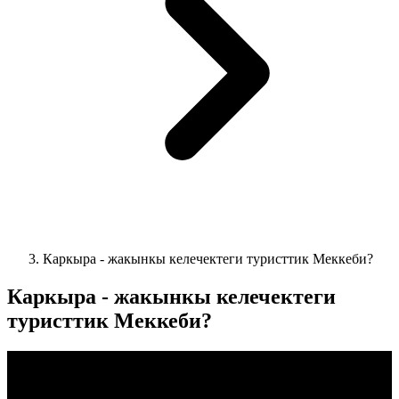
Каркыра - жакынкы келечектеги туристтик Меккеби?
Каркыра - жакынкы келечектеги
туристтик Меккеби?