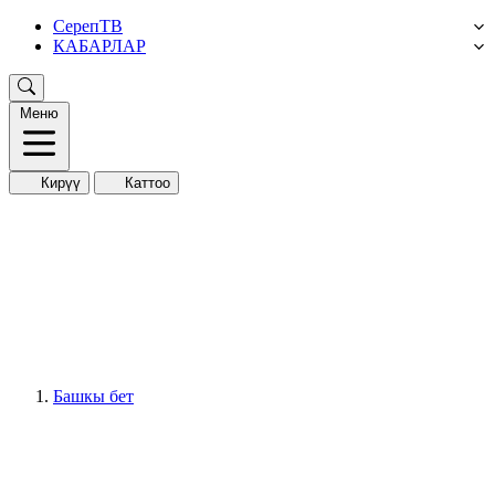
СерепТВ
КАБАРЛАР
Меню
Кирүү
Каттоо
Башкы бет