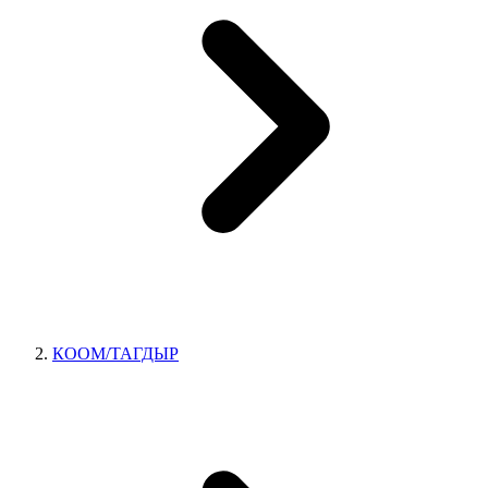
КООМ/ТАГДЫР