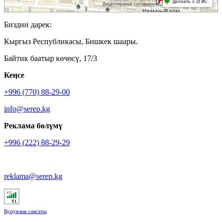
Биздин дарек:
Кыргыз Республикасы, Бишкек шаары.
Байтик баатыр көчөсү, 17/3
Кеӊсе
+996 (770) 88-29-00
info@serep.kg
Реклама бөлүмү
+996 (222) 88-29-29
reklama@serep.kg
Купуялык саясаты