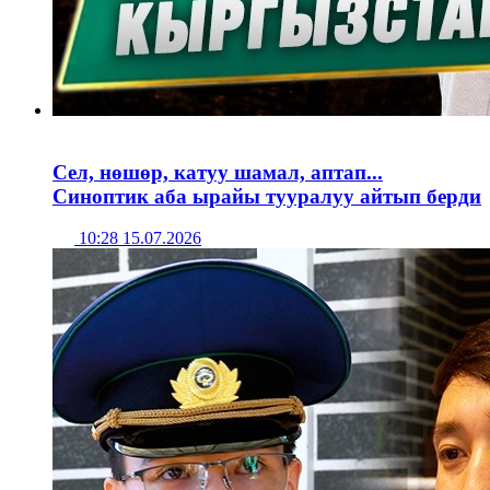
Сел, нөшөр, катуу шамал, аптап...
Синоптик аба ырайы тууралуу айтып берди
10:28 15.07.2026