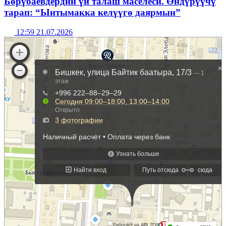
Бөрүбаевдердин үй талаш маселеси. Өндүрүүчү
тарап: “Ынтымакка келүүгө даярмын”
12:59 21.07.2026