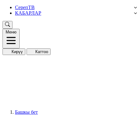
СерепТВ
КАБАРЛАР
Меню
Кирүү
Каттоо
Башкы бет