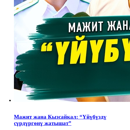
Мажит жана Кызсайкал: “Үйүбүздү
сүрдүргөнү жатышат”