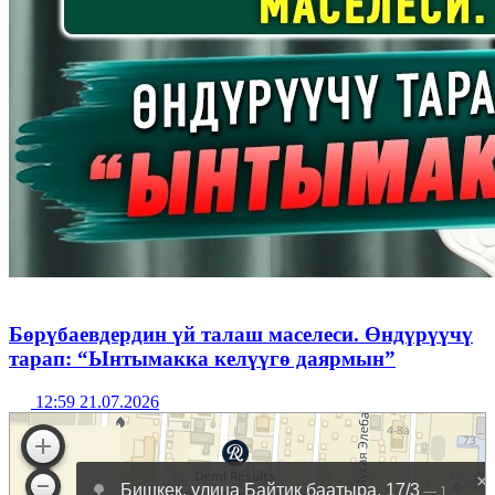
Бөрүбаевдердин үй талаш маселеси. Өндүрүүчү
тарап: “Ынтымакка келүүгө даярмын”
12:59 21.07.2026