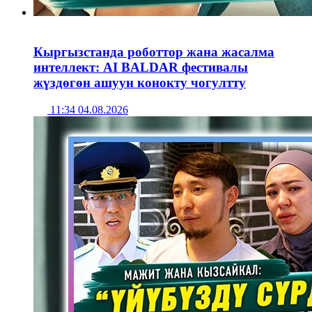
Кыргызстанда роботтор жана жасалма
интеллект: AI BALDAR фестивалы
жүздөгөн ашуун конокту чогултту
11:34 04.08.2026