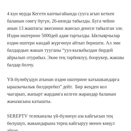
4 күн мурда Кегети капчыгайында сууга агып кеткен
баланын сөөгү бүгүн, 26-июнда табылды. Буга чейин
анын 13 жаштагы эжесинин жансыз денеси табылган эле.
Издөө иштерине 5000дей адам тартылды. Ыктыярчылар
издөө иштери кандай жүргөнүн айтып беришти. Ал эми
балдардын жакын тууганы “уул-кызыбыздан бирдей
айрылып отурабыз. Экөө тең тарбиялуу, боорукер, жакшы
балдар болчу.
Үй-бүлөбүздүн атынан издөө иштерине катышкандарга
ыраазычылык билдиребиз” дейт. Бир жеңден кол
чыгарып, жапырт жардамга келген жарандар баланын
жаназасына катышты.
SEREPTV телеканалы үй-бүлөнүн аза кайгысын тең
бөлүшүп, жакындарына терең кайгыруу менен көңүл
айтат.