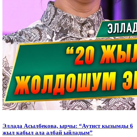
Эллада Асылбекова, ырчы: “Аутист кызымды 6
жыл кабыл ала албай ыйладым”