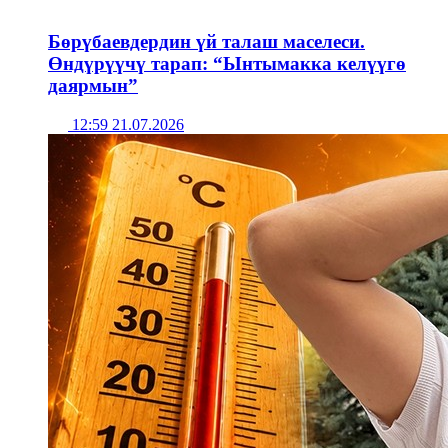
Бөрүбаевдердин үй талаш маселеси.
Өндүрүүчү тарап: “Ынтымакка келүүгө
даярмын”
12:59 21.07.2026