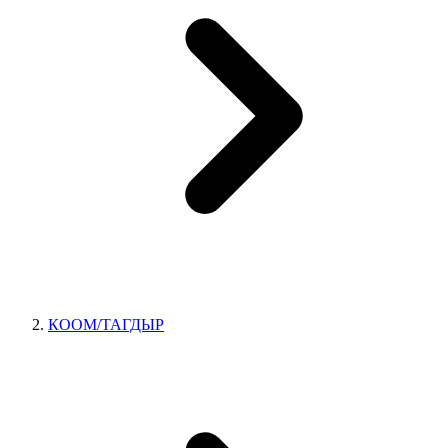
КООМ/ТАГДЫР