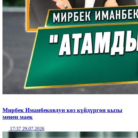
Мирбек Иманбековдун көз күйдүргөн кызы
менен маек
17:37 29.07.2026