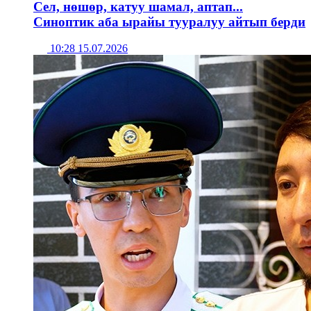
Сел, нөшөр, катуу шамал, аптап...
Синоптик аба ырайы тууралуу айтып берди
10:28 15.07.2026