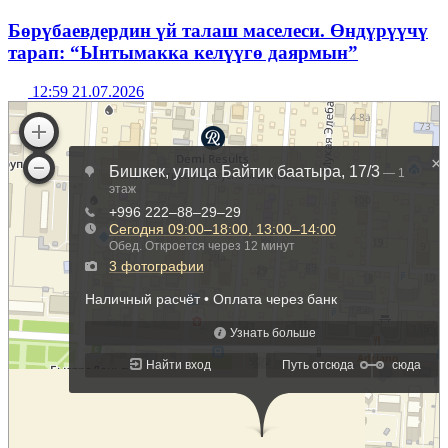
Бөрүбаевдердин үй талаш маселеси. Өндүрүүчү
тарап: “Ынтымакка келүүгө даярмын”
12:59 21.07.2026