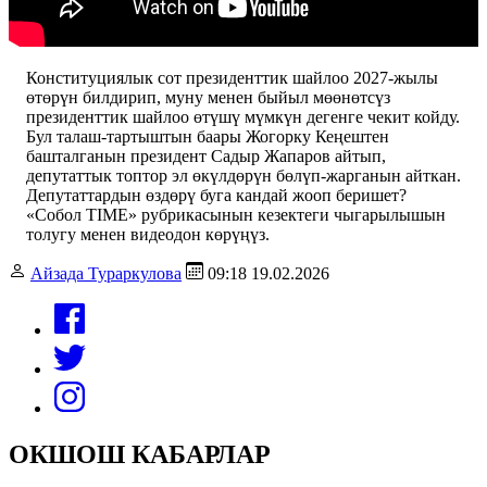
Конституциялык сот президенттик шайлоо 2027-жылы
өтөрүн билдирип, муну менен быйыл мөөнөтсүз
президенттик шайлоо өтүшү мүмкүн дегенге чекит койду.
Бул талаш-тартыштын баары Жогорку Кеңештен
башталганын президент Садыр Жапаров айтып,
депутаттык топтор эл өкүлдөрүн бөлүп-жарганын айткан.
Депутаттардын өздөрү буга кандай жооп беришет?
«Собол TIME» рубрикасынын кезектеги чыгарылышын
толугу менен видеодон көрүңүз.
Айзада Тураркулова
09:18 19.02.2026
ОКШОШ КАБАРЛАР