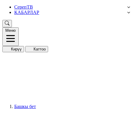
СерепТВ
КАБАРЛАР
Меню
Кирүү
Каттоо
Башкы бет