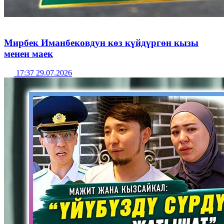
Мирбек Иманбековдун көз күйдүргөн кызы
менен маек
17:37 29.07.2026