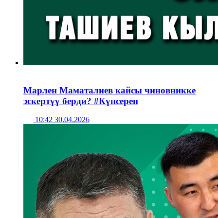
Марлен Маматалиев кайсы чиновникке
эскертүү берди? #Күнсереп
10:42 30.04.2026