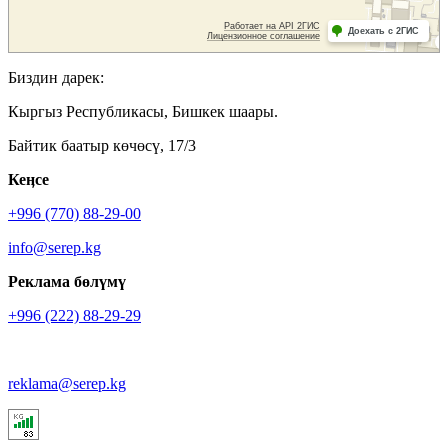
Биздин дарек:
Кыргыз Республикасы, Бишкек шаары.
Байтик баатыр көчөсү, 17/3
Кеӊсе
+996 (770) 88-29-00
info@serep.kg
Реклама бөлүмү
+996 (222) 88-29-29
reklama@serep.kg