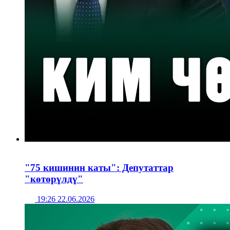
"75 кишинин каты": Депутаттар
"көтөрүлдү"
19:26 22.06.2026