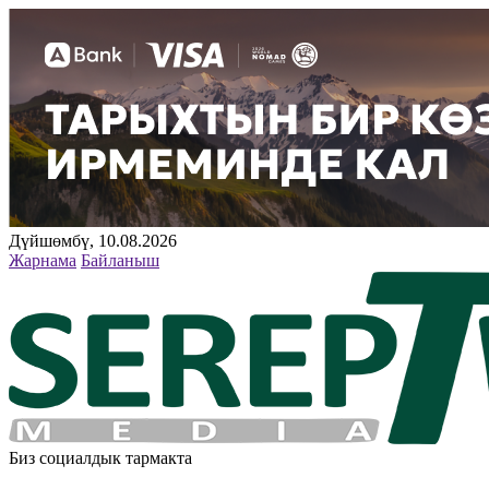
Дүйшөмбү, 10.08.2026
Жарнама
Байланыш
Биз социалдык тармакта