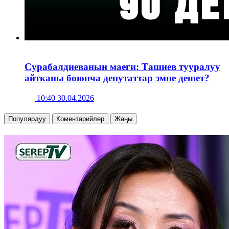
Сурабалдиеванын маеги: Ташиев тууралуу
айтканы боюнча депутаттар эмне дешет?
10:40 30.04.2026
Популярдуу
Коментарийлер
Жаңы