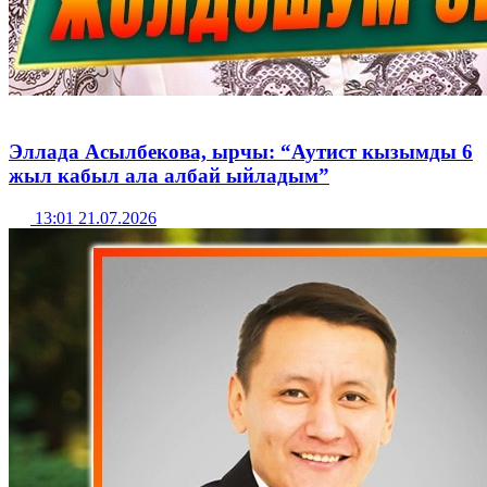
Эллада Асылбекова, ырчы: “Аутист кызымды 6
жыл кабыл ала албай ыйладым”
13:01 21.07.2026