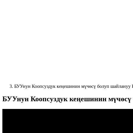
БУУнун Коопсуздук кеңешинин мүчөсү болуп шайлануу 
БУУнун Коопсуздук кеңешинин мүчөсү 