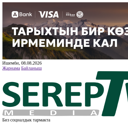
Ишемби, 08.08.2026
Жарнама
Байланыш
Биз социалдык тармакта