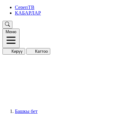
СерепТВ
КАБАРЛАР
Меню
Кирүү
Каттоо
Башкы бет