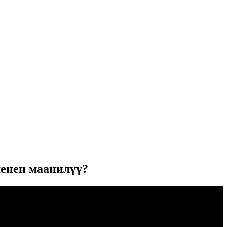
енен маанилүү?