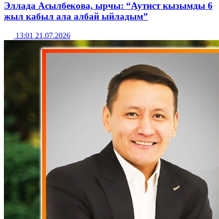
Эллада Асылбекова, ырчы: “Аутист кызымды 6
жыл кабыл ала албай ыйладым”
13:01 21.07.2026