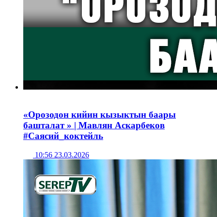
«Орозодон кийин кызыктын баары
башталат » | Мавлян Аскарбеков
#Саясий_коктейль
10:56 23.03.2026