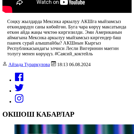
Соңку жылдарда Мексика аркылуу АКШга мыйзамсыз
өткөндөрдүн саны көбөйгөн. Буга чара көрүү максатында
өткөн айда жаңы чектөө киргизилди. Эми Американын
аймагына Мексика аркылуу мыйзамсыз киргендер баш
паанек сурай алышпайбы? АКШнын Кыргыз
Республикасындагы элчиси Лесли Вигеринин маегин
толугу менен көрүңүз. #Саясий_коктейль
Айзада Тураркулова
18:13 06.08.2024
ОКШОШ КАБАРЛАР