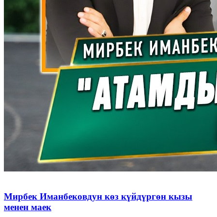
Мирбек Иманбековдун көз күйдүргөн кызы
менен маек