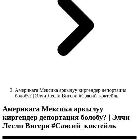
Америкага Мексика аркылуу киргендер депортация
болобу? | Элчи Лесли Вигери #Саясий_коктейль
Америкага Мексика аркылуу
киргендер депортация болобу? | Элчи
Лесли Вигери #Саясий_коктейль