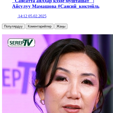
"Саясатта аялдар кээде мушташат" |
Айсулуу Мамашова #Саясий_коктейль
14:12 05.02.2025
Популярдуу
Коментарийлер
Жаңы