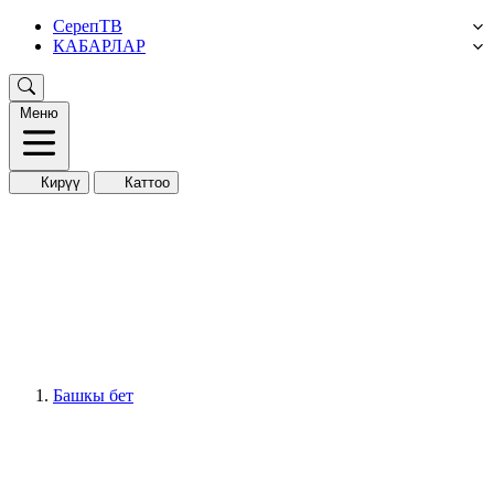
СерепТВ
КАБАРЛАР
Меню
Кирүү
Каттоо
Башкы бет