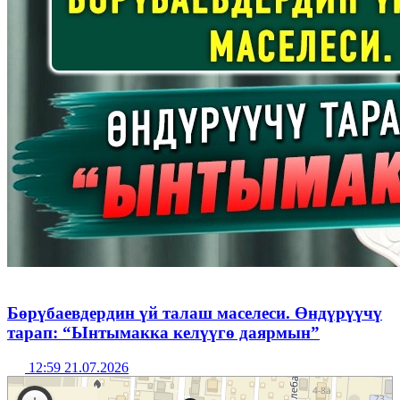
Бөрүбаевдердин үй талаш маселеси. Өндүрүүчү
тарап: “Ынтымакка келүүгө даярмын”
12:59 21.07.2026