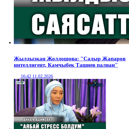
Жылдызкан Жолдошова: "Садыр Жапаров
интеллигент, Камчыбек Ташиев палван"
16:42 11.02.2026