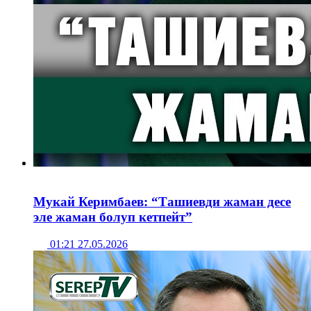
Мукай Керимбаев: “Ташиевди жаман десе
эле жаман болуп кетпейт”
01:21 27.05.2026