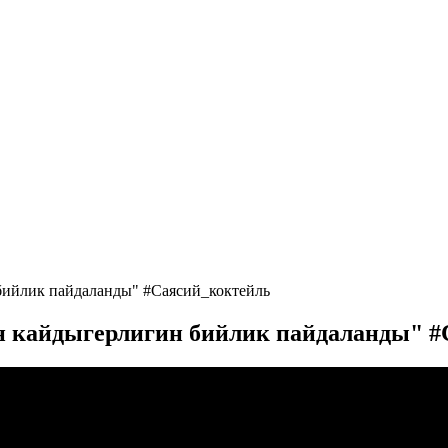
бийлик пайдаланды" #Саясий_коктейль
н кайдыгерлигин бийлик пайдаланды" 