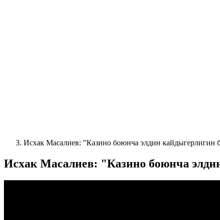
Исхак Масалиев: "Казино боюнча элдин кайдыгерлигин 
Исхак Масалиев: "Казино боюнча элди