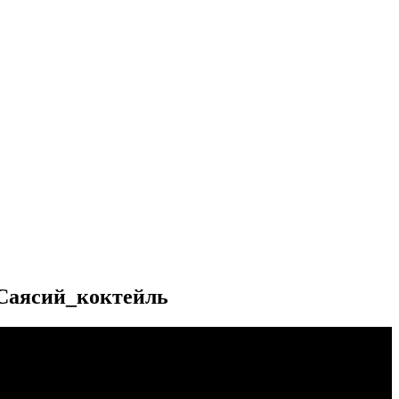
#Саясий_коктейль