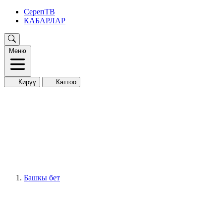
СерепТВ
КАБАРЛАР
Меню
Кирүү
Каттоо
Башкы бет