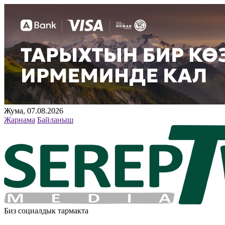
Жума, 07.08.2026
Жарнама
Байланыш
Биз социалдык тармакта