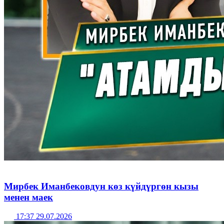
Мирбек Иманбековдун көз күйдүргөн кызы
менен маек
17:37 29.07.2026