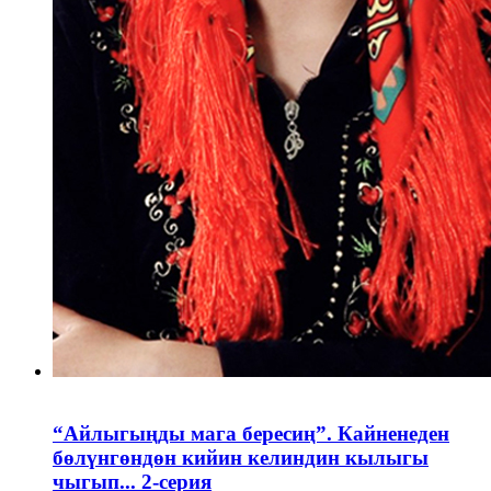
“Айлыгыңды мага бересиң”. Кайненеден
бөлүнгөндөн кийин келиндин кылыгы
чыгып... 2-серия