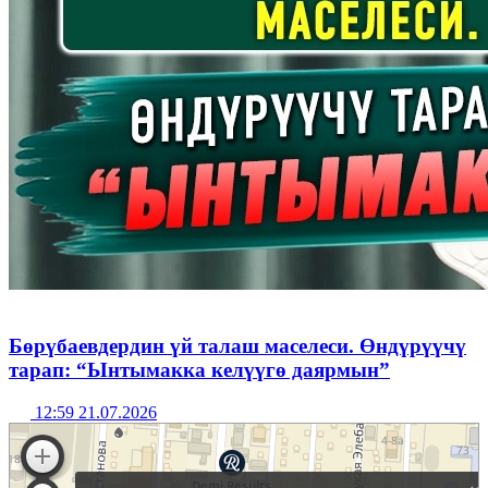
Бөрүбаевдердин үй талаш маселеси. Өндүрүүчү
тарап: “Ынтымакка келүүгө даярмын”
12:59 21.07.2026