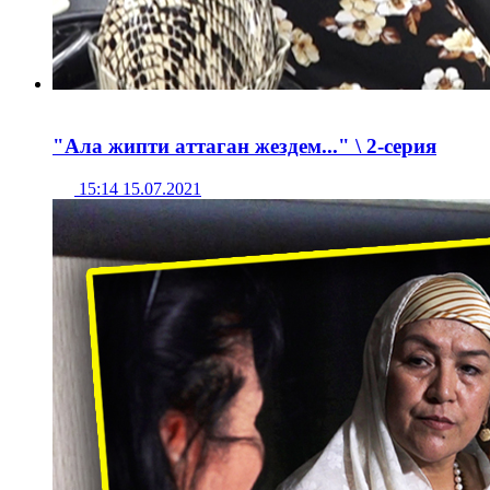
"Ала жипти аттаган жездем..." \ 2-серия
15:14 15.07.2021