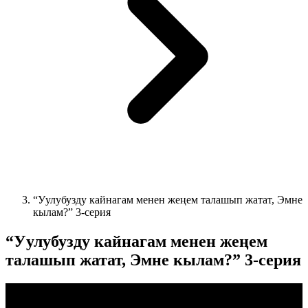
“Уулубузду кайнагам менен жеңем талашып жатат, Эмне
кылам?” 3-серия
“Уулубузду кайнагам менен жеңем
талашып жатат, Эмне кылам?” 3-серия