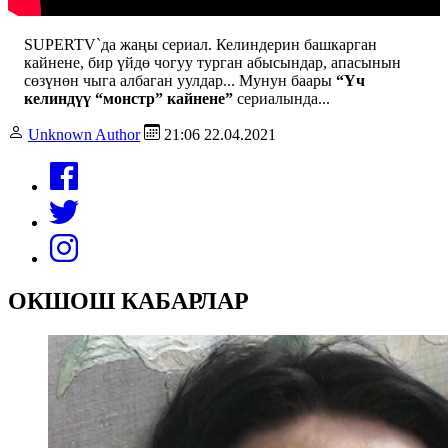
SUPERTV`да жаңы сериал. Келиндерин башкарган
кайнене, бир үйдө чогуу турган абысындар, апасынын
сөзүнөн чыга албаган уулдар... Мунун баары
“Үч
келиндүү “монстр” кайнене”
сериалында...
Unknown Author
21:06 22.04.2021
ОКШОШ КАБАРЛАР