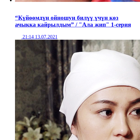
“Күйөөмдүн ойношун билүү үчүн көз
ачыкка кайрылдым” / "Ала жип" 1-серия
21:14 13.07.2021