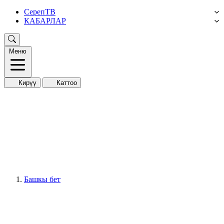
СерепТВ
КАБАРЛАР
Меню
Кирүү
Каттоо
Башкы бет