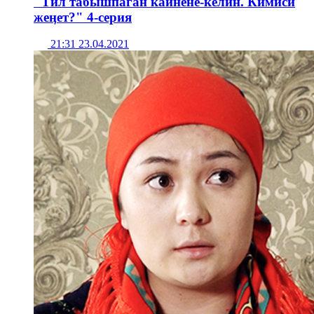
"Тил табышпаган кайнене-келин. Кимиси
жеӊет?" 4-серия
21:31 23.04.2021