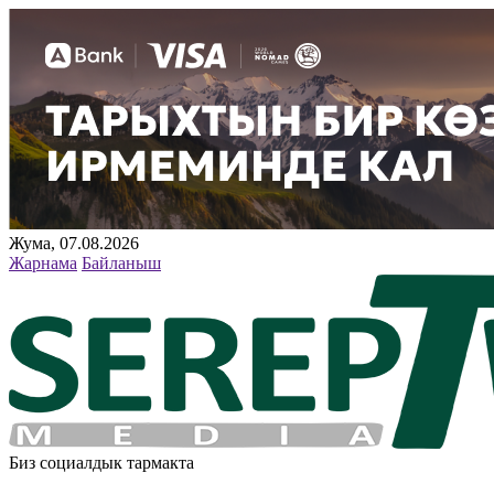
Жума, 07.08.2026
Жарнама
Байланыш
Биз социалдык тармакта