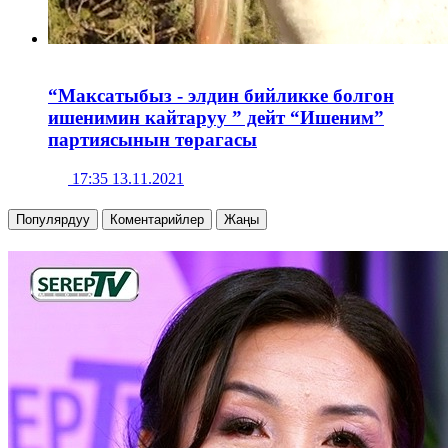
“Максатыбыз - элдин бийликке болгон
ишенимин кайтаруу ” дейт “Ишеним”
партиясынын төрагасы
17:35 13.11.2021
Популярдуу
Коментарийлер
Жаңы