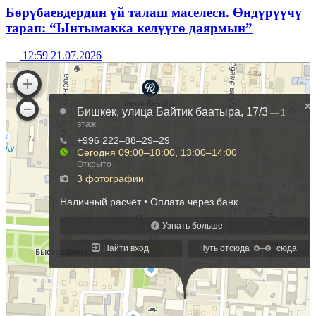
Бөрүбаевдердин үй талаш маселеси. Өндүрүүчү
тарап: “Ынтымакка келүүгө даярмын”
12:59 21.07.2026