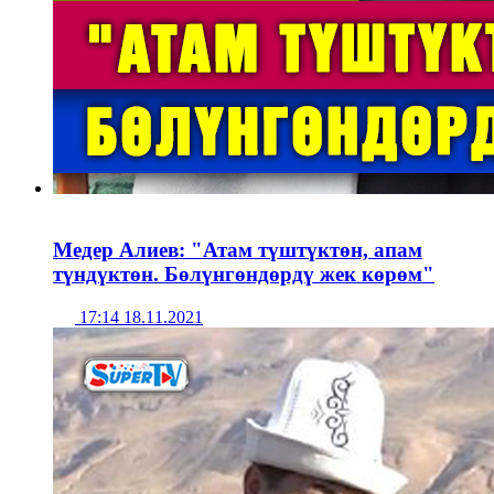
Медер Алиев: "Атам түштүктөн, апам
түндүктөн. Бөлүнгөндөрдү жек көрөм"
17:14 18.11.2021