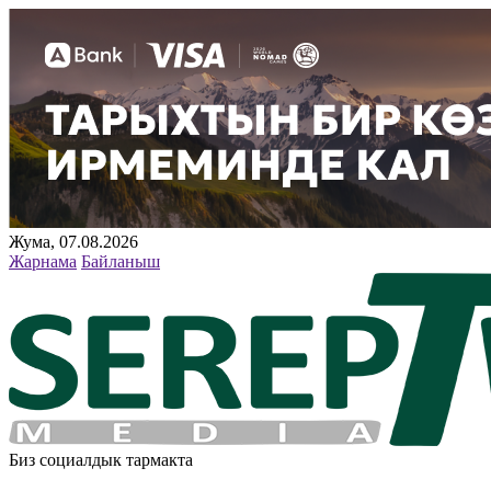
Жума, 07.08.2026
Жарнама
Байланыш
Биз социалдык тармакта