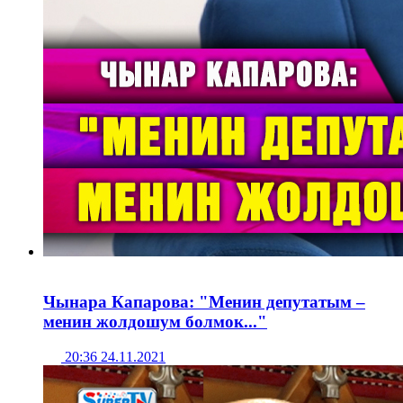
Чынара Капарова: "Менин депутатым –
менин жолдошум болмок..."
20:36 24.11.2021