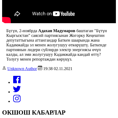
Бүгүн, 2-ноябрда
Адахан Мадумаров
баштаган "Бүтүн
Кыргызстан" саясий партиясынан Жогорку Кеңештин
депутаттыгына аттангандар Баткен шаарында жана
Кадамжайда эл менен жолугушуу өткөрүштү. Баткенде
партиянын лидери сүйлөрдө электр энергиясы өчүп
калды, ал эми жолугушуу Кадамжайда кандай өттү?
Толугу менен репортаждан көрүңүз.
Unknown Author
19:38 02.11.2021
ОКШОШ КАБАРЛАР