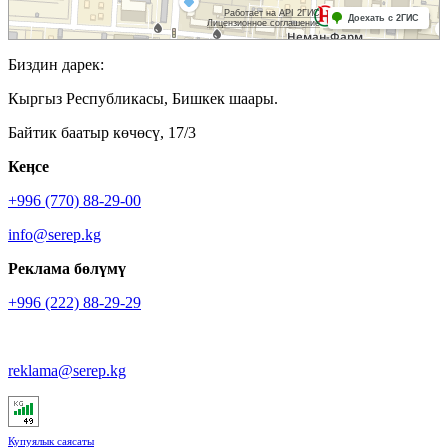
Биздин дарек:
Кыргыз Республикасы, Бишкек шаары.
Байтик баатыр көчөсү, 17/3
Кеӊсе
+996 (770) 88-29-00
info@serep.kg
Реклама бөлүмү
+996 (222) 88-29-29
reklama@serep.kg
Купуялык саясаты