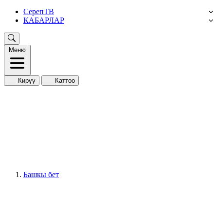
СерепТВ
КАБАРЛАР
Меню
Кирүү
Каттоо
Башкы бет