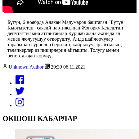
Бүгүн, 6-ноябрда Адахан Мадумаров баштаган "Бүтүн
Кыргызстан" саясий партиясынан Жогорку Кеңештин
депутаттыгына аттангандар Куршаб жана Жазыда эл
менен жолугушуу өткөрүштү. Анда шайлоочулар
тарабынан суроолор берилип, кайрылуулар айтылып,
талапкерлер өз пикирлерин айтышты. Толугу менен
репортаждан көрүңүз.
Unknown Author
20:39 06.11.2021
ОКШОШ КАБАРЛАР