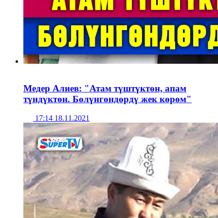
Медер Алиев: "Атам түштүктөн, апам
түндүктөн. Бөлүнгөндөрдү жек көрөм"
17:14 18.11.2021