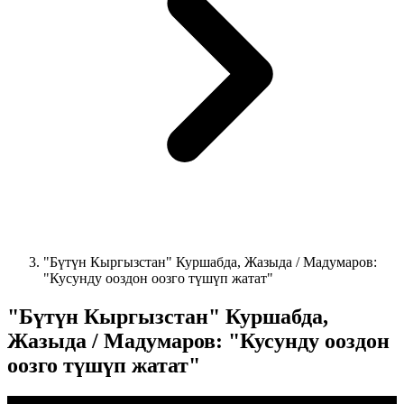
"Бүтүн Кыргызстан" Куршабда, Жазыда / Мадумаров:
"Кусунду ооздон оозго түшүп жатат"
"Бүтүн Кыргызстан" Куршабда,
Жазыда / Мадумаров: "Кусунду ооздон
оозго түшүп жатат"