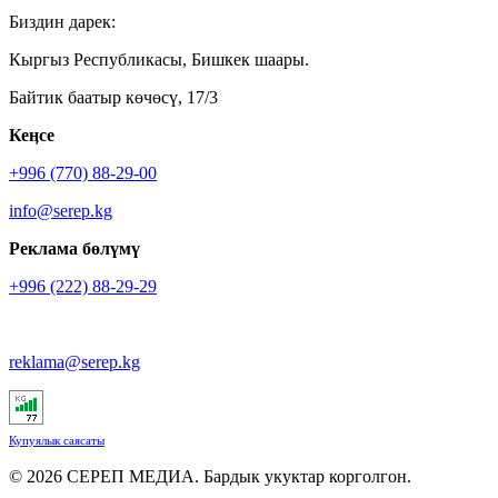
Биздин дарек:
Кыргыз Республикасы, Бишкек шаары.
Байтик баатыр көчөсү, 17/3
Кеӊсе
+996 (770) 88-29-00
info@serep.kg
Реклама бөлүмү
+996 (222) 88-29-29
reklama@serep.kg
Купуялык саясаты
© 2026 СЕРЕП МЕДИА. Бардык укуктар корголгон.