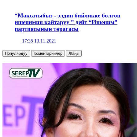
“Максатыбыз - элдин бийликке болгон
ишенимин кайтаруу ” дейт “Ишеним”
партиясынын төрагасы
17:35 13.11.2021
Популярдуу
Коментарийлер
Жаңы