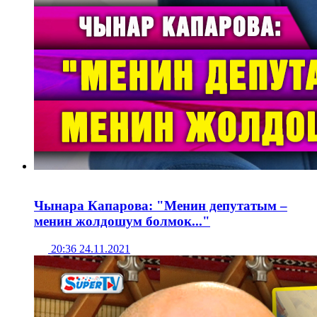
Чынара Капарова: "Менин депутатым –
менин жолдошум болмок..."
20:36 24.11.2021