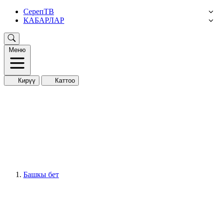
СерепТВ
КАБАРЛАР
Меню
Кирүү
Каттоо
Башкы бет