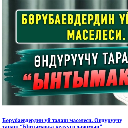
Бөрүбаевдердин үй талаш маселеси. Өндүрүүчү
тарап: “Ынтымакка келүүгө даярмын”