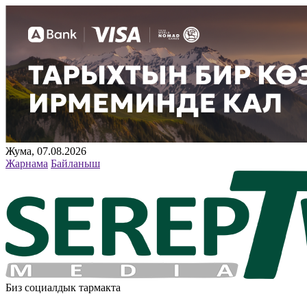
Жума, 07.08.2026
Жарнама
Байланыш
Биз социалдык тармакта