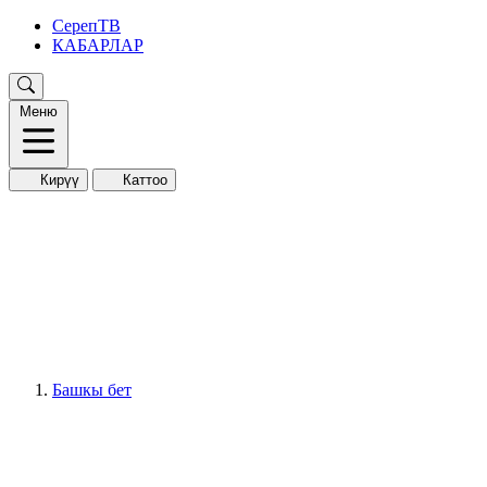
СерепТВ
КАБАРЛАР
Меню
Кирүү
Каттоо
Башкы бет