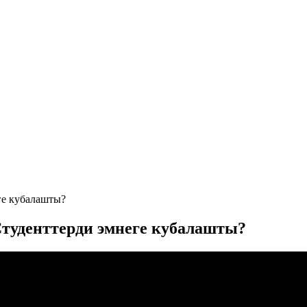
ге кубалашты?
Студенттерди эмнеге кубалашты?