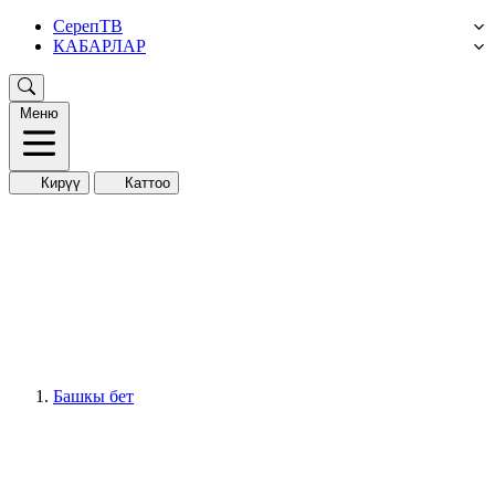
СерепТВ
КАБАРЛАР
Меню
Кирүү
Каттоо
Башкы бет