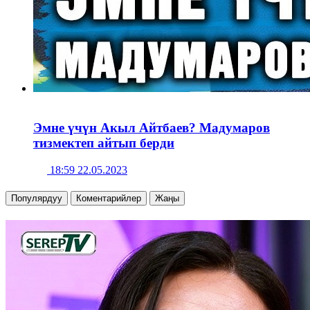
Эмне үчүн Акыл Айтбаев? Мадумаров
тизмектеп айтып берди
18:59 22.05.2023
Популярдуу
Коментарийлер
Жаңы