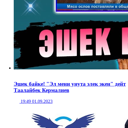
Эшек байке! "Эл мени унута элек экен" дейт
Таалайбек Кермалиев
19:49 01.09.2023