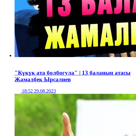
"Күкүк ата болбогула" | 13 баланын атасы
Жамалбек Ырсалиев
18:52 29.08.2023