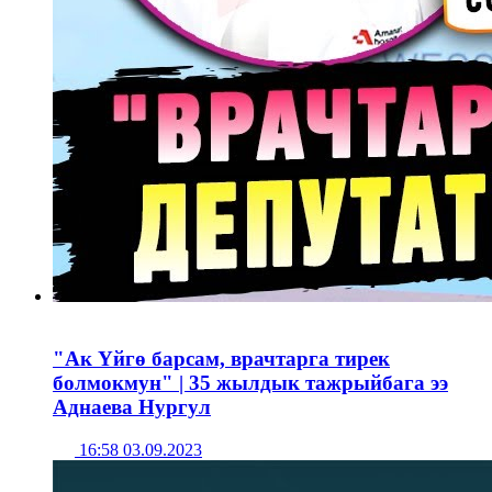
"Ак Үйгө барсам, врачтарга тирек
болмокмун" | 35 жылдык тажрыйбага ээ
Аднаева Нургул
16:58 03.09.2023