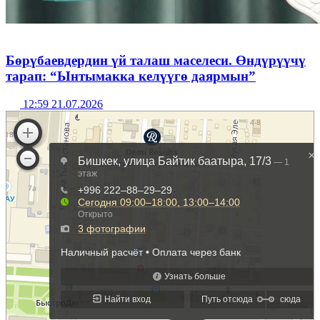
Бөрүбаевдердин үй талаш маселеси. Өндүрүүчү
тарап: “Ынтымакка келүүгө даярмын”
12:59 21.07.2026