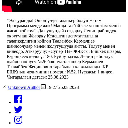
"Эл суранды! Ошон үчүн талапкер болуп жатам.
Программа менде жок! Мандат албай эле мээнетим менен
жасап койгом". Дал ушундай сөздөрдү Ленин райондук
округунан Жогорку Кеңештин депутаттыгына
талапкерлигин койгон Таалайбек Кермалиев
шайлоочулар менен жолугушууда айтты. Толугу менен
видеодо. Аткаруучу: «Супер ТВ» ЖЧКсы. Бишкек шаары,
Күрөңкеев көчөсү, 180. Буйрутмачы: Ленин райондук
шайлоо округу №26 боюнча талапкер Кермалиев
Таалайбек Жеңишович тарабынан каржыланды. КР
БШКнын чечиминин номери: №52. Нускасы: 1 видео.
Чыгарылган датасы: 25.08.2023
Unknown Author
19:27 25.08.2023