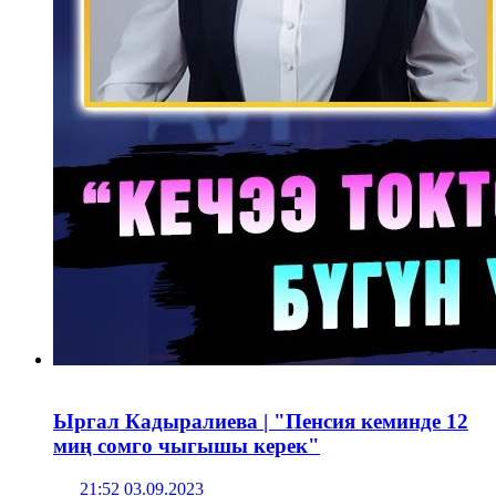
Ыргал Кадыралиева | "Пенсия кеминде 12
миң сомго чыгышы керек"
21:52 03.09.2023