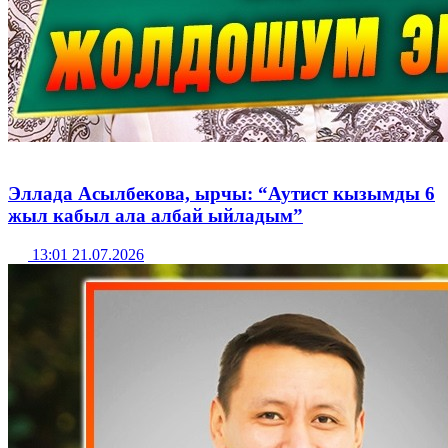
Эллада Асылбекова, ырчы: “Аутист кызымды 6
жыл кабыл ала албай ыйладым”
13:01 21.07.2026