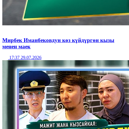
Мирбек Иманбековдун көз күйдүргөн кызы
менен маек
17:37 29.07.2026