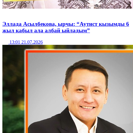
Эллада Асылбекова, ырчы: “Аутист кызымды 6
жыл кабыл ала албай ыйладым”
13:01 21.07.2026