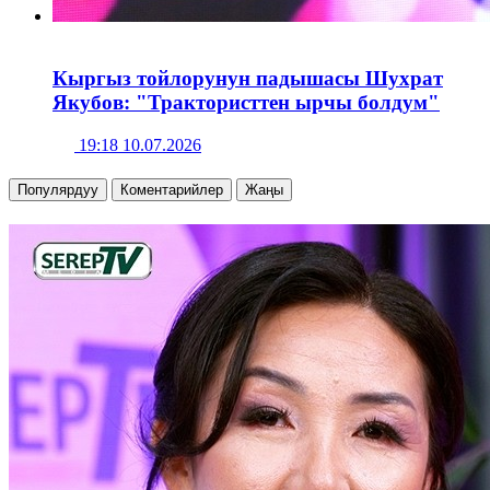
Кыргыз тойлорунун падышасы Шухрат
Якубов: "Трактористтен ырчы болдум"
19:18 10.07.2026
Популярдуу
Коментарийлер
Жаңы