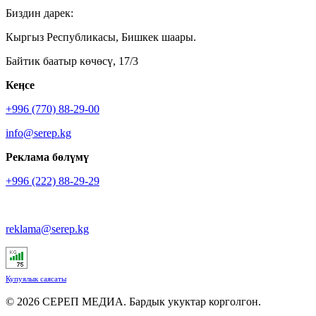
Биздин дарек:
Кыргыз Республикасы, Бишкек шаары.
Байтик баатыр көчөсү, 17/3
Кеӊсе
+996 (770) 88-29-00
info@serep.kg
Реклама бөлүмү
+996 (222) 88-29-29
reklama@serep.kg
Купуялык саясаты
© 2026 СЕРЕП МЕДИА. Бардык укуктар корголгон.