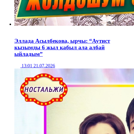
Эллада Асылбекова, ырчы: “Аутист
кызымды 6 жыл кабыл ала албай
ыйладым”
13:01 21.07.2026