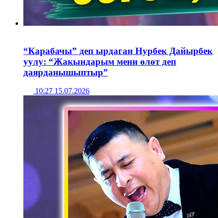
“Карабачы” деп ырдаган Нурбек Дайырбек
уулу: “Жакындарым мени өлөт деп
даярданышыптыр”
10:27 15.07.2026