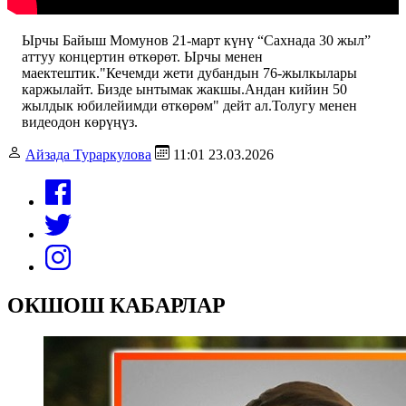
Ырчы Байыш Момунов 21-март күнү “Сахнада 30 жыл”
аттуу концертин өткөрөт. Ырчы менен
маектештик."Кечемди жети дубандын 76-жылкылары
каржылайт. Бизде ынтымак жакшы.Андан кийин 50
жылдык юбилейимди өткөрөм" дейт ал.Толугу менен
видеодон көрүңүз.
Айзада Тураркулова
11:01 23.03.2026
ОКШОШ КАБАРЛАР