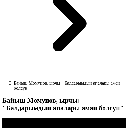
Байыш Момунов, ырчы: "Балдарымдын апалары аман
болсун"
Байыш Момунов, ырчы:
"Балдарымдын апалары аман болсун"