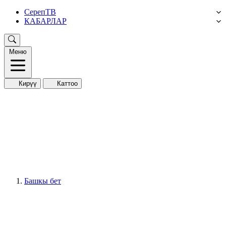
СерепТВ
КАБАРЛАР
Меню
Кирүү
Каттоо
Башкы бет