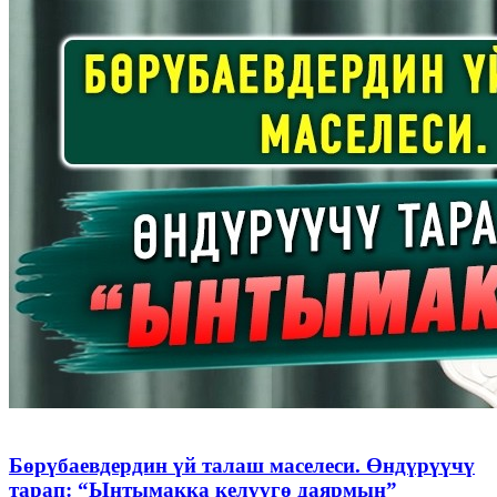
Бөрүбаевдердин үй талаш маселеси. Өндүрүүчү
тарап: “Ынтымакка келүүгө даярмын”