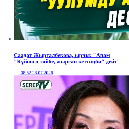
Саадат Жыргалбекова, ырчы: "Апам
"Күйөөгө тийбе, жыргап кеттиңби" дейт"
08:52 28.07.2026