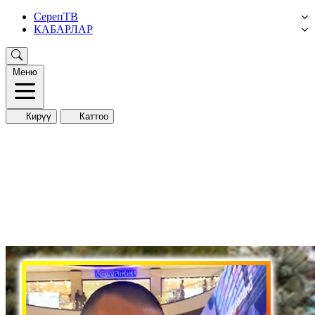
СерепТВ
КАБАРЛАР
Меню
Кирүү
Каттоо