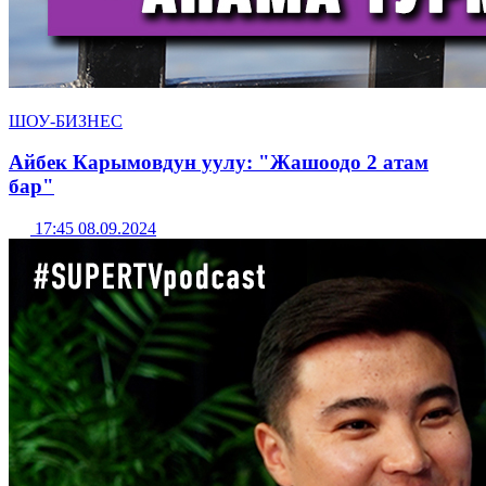
ШОУ-БИЗНЕС
Айбек Карымовдун уулу: "Жашоодо 2 атам
бар"
17:45 08.09.2024