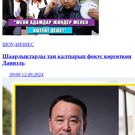
ШОУ-БИЗНЕС
Шаардыктарды таң калтырып фокус көрсөткөн
Даниэль
09:09 12.09.2024