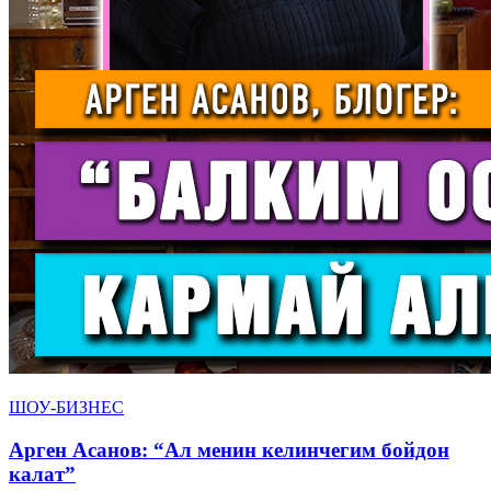
ШОУ-БИЗНЕС
Арген Асанов: “Ал менин келинчегим бойдон
калат”