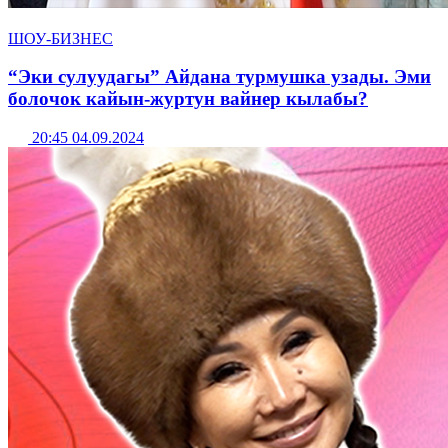
ШОУ-БИЗНЕС
“Эки сулуудагы” Айдана турмушка узады. Эми
болочок кайын-журтун вайнер кылабы?
20:45 04.09.2024