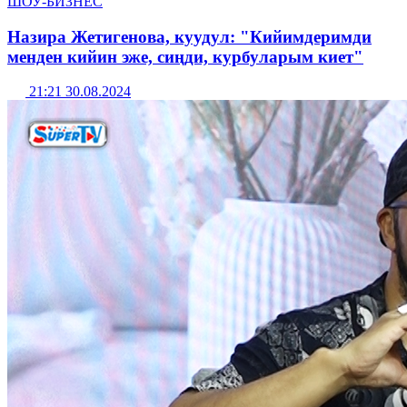
ШОУ-БИЗНЕС
Назира Жетигенова, куудул: "Кийимдеримди
менден кийин эже, сиңди, курбуларым киет"
21:21 30.08.2024