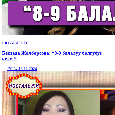
ШОУ-БИЗНЕС
Бекзада Жолборсова: “8-9 балалуу болгубуз
келет”
20:24 13.11.2024