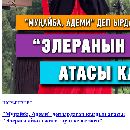
ШОУ-БИЗНЕС
"Муңайба, Адеми" деп ырдаган кыздын апасы:
"Элерага айкөл жигит туш келсе экен”