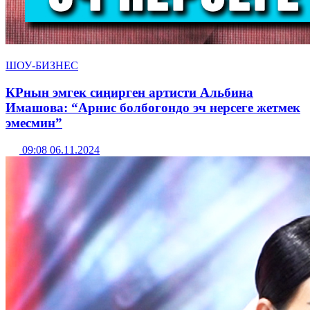
ШОУ-БИЗНЕС
КРнын эмгек сиңирген артисти Альбина
Имашова: “Арнис болбогондо эч нерсеге жетмек
эмесмин”
09:08 06.11.2024