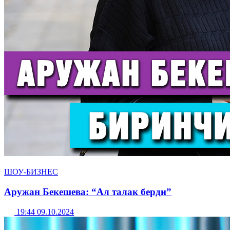
ШОУ-БИЗНЕС
Аружан Бекешева: “Ал талак берди”
19:44 09.10.2024