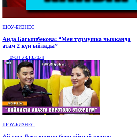
ШОУ-БИЗНЕС
Аида Багышбекова: “Мен турмушка чыкканда
атам 2 күн ыйлады”
09:31 28.10.2024
ШОУ-БИЗНЕС
Айдана Дека көптөн бери айтпай келген