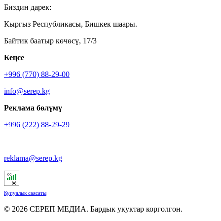
Биздин дарек:
Кыргыз Республикасы, Бишкек шаары.
Байтик баатыр көчөсү, 17/3
Кеӊсе
+996 (770) 88-29-00
info@serep.kg
Реклама бөлүмү
+996 (222) 88-29-29
reklama@serep.kg
Купуялык саясаты
© 2026 СЕРЕП МЕДИА. Бардык укуктар корголгон.