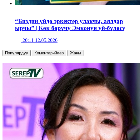
“Биздин үйдө эркектер улакчы, аялдар
ырчы” | Көк бөрүчү Эмконун үй-бүлөсү
20:11 12.05.2026
Популярдуу
Коментарийлер
Жаңы