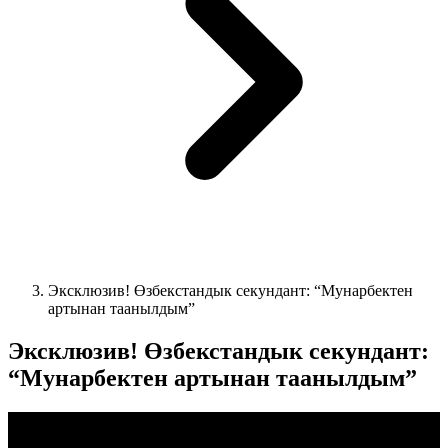
Эксклюзив! Өзбекстандык секундант: “Мунарбектен
артынан таанылдым”
Эксклюзив! Өзбекстандык секундант:
“Мунарбектен артынан таанылдым”