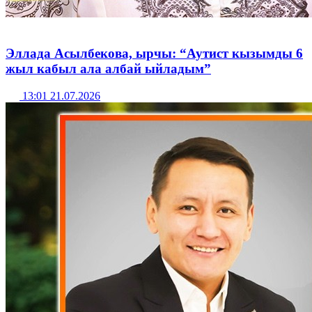
Эллада Асылбекова, ырчы: “Аутист кызымды 6
жыл кабыл ала албай ыйладым”
13:01 21.07.2026