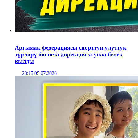
Аргымак федерациясы спорттун улуттук
түрлөрү боюнча дирекцияга унаа белек
кылды
23:15 05.07.2026