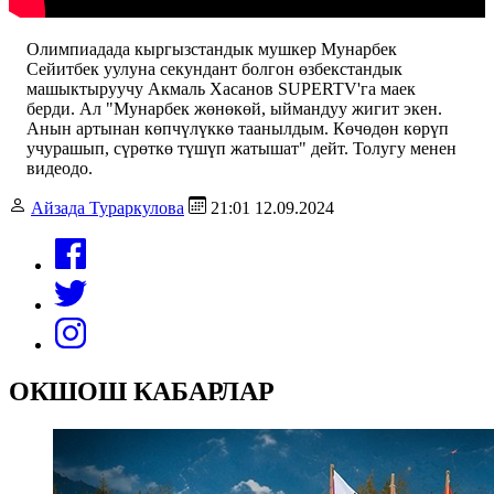
Олимпиадада кыргызстандык мушкер Мунарбек
Сейитбек уулуна секундант болгон өзбекстандык
машыктыруучу Акмаль Хасанов SUPERTV'га маек
берди. Ал "Мунарбек жөнөкөй, ыймандуу жигит экен.
Анын артынан көпчүлүккө таанылдым. Көчөдөн көрүп
учурашып, сүрөткө түшүп жатышат" дейт. Толугу менен
видеодо.
Айзада Тураркулова
21:01 12.09.2024
ОКШОШ КАБАРЛАР