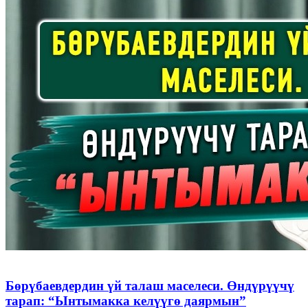
Бөрүбаевдердин үй талаш маселеси. Өндүрүүчү
тарап: “Ынтымакка келүүгө даярмын”