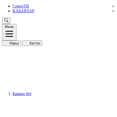
СерепТВ
КАБАРЛАР
Меню
Кирүү
Каттоо
Башкы бет