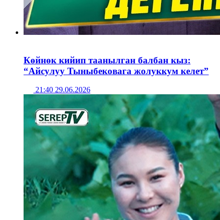
Көйнөк кийип таанылган балбан кыз:
“Айсулуу Тыныбековага жолуккум келет”
21:40 29.06.2026