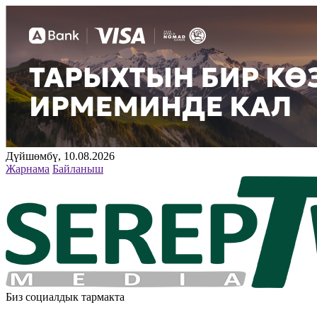
Дүйшөмбү, 10.08.2026
Жарнама
Байланыш
Биз социалдык тармакта