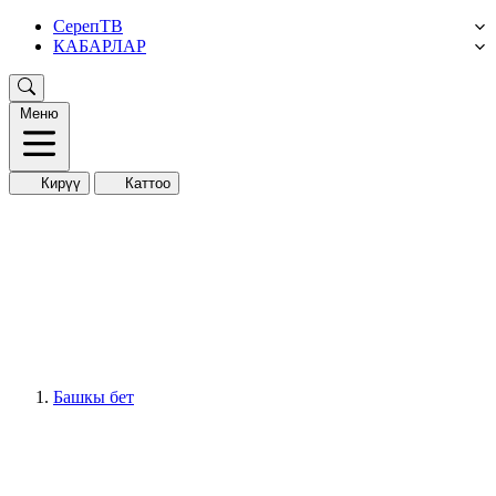
СерепТВ
КАБАРЛАР
Меню
Кирүү
Каттоо
Башкы бет