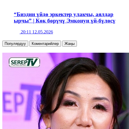
“Биздин үйдө эркектер улакчы, аялдар
ырчы” | Көк бөрүчү Эмконун үй-бүлөсү
20:11 12.05.2026
Популярдуу
Коментарийлер
Жаңы