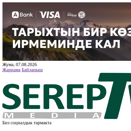
Жума, 07.08.2026
Жарнама
Байланыш
Биз социалдык тармакта