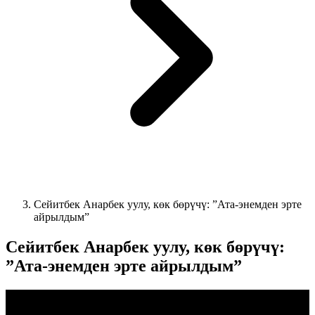
Сейитбек Анарбек уулу, көк бөрүчү: ”Ата-энемден эрте
айрылдым”
Сейитбек Анарбек уулу, көк бөрүчү:
”Ата-энемден эрте айрылдым”