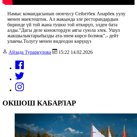
Намыс командасынын оюнчусу Сейитбек Анарбек уулу
менен маектештик. Ал жакында эле ресторандардын
биринде үй той жана тушоо той өткөрүп, элден бата
алды."Дагы деле коноктордун аягы суюла элек. Ушул
жакшылыктарыбызды ата-энем көрсө болмок",- дейт
улакчы.Толугу менен видеодон көрүңүз
Айзада Тураркулова
15:22 14.02.2026
ОКШОШ КАБАРЛАР