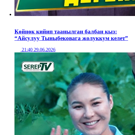
Көйнөк кийип таанылган балбан кыз:
“Айсулуу Тыныбековага жолуккум келет”
21:40 29.06.2026