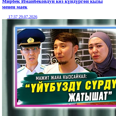
Мирбек Иманбековдун көз күйдүргөн кызы
менен маек
17:37 29.07.2026