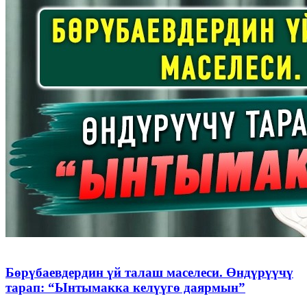
Бөрүбаевдердин үй талаш маселеси. Өндүрүүчү
тарап: “Ынтымакка келүүгө даярмын”