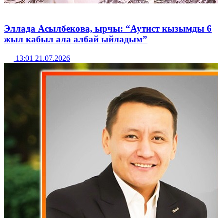
Эллада Асылбекова, ырчы: “Аутист кызымды 6
жыл кабыл ала албай ыйладым”
13:01 21.07.2026