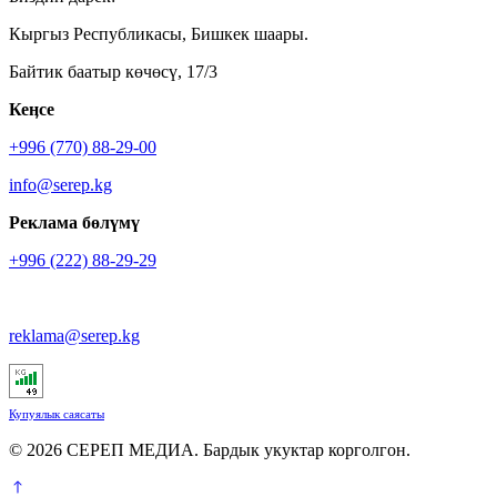
Кыргыз Республикасы, Бишкек шаары.
Байтик баатыр көчөсү, 17/3
Кеӊсе
+996 (770) 88-29-00
info@serep.kg
Реклама бөлүмү
+996 (222) 88-29-29
reklama@serep.kg
Купуялык саясаты
© 2026 СЕРЕП МЕДИА. Бардык укуктар корголгон.