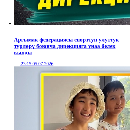
Аргымак федерациясы спорттун улуттук
түрлөрү боюнча дирекцияга унаа белек
кылды
23:15 05.07.2026