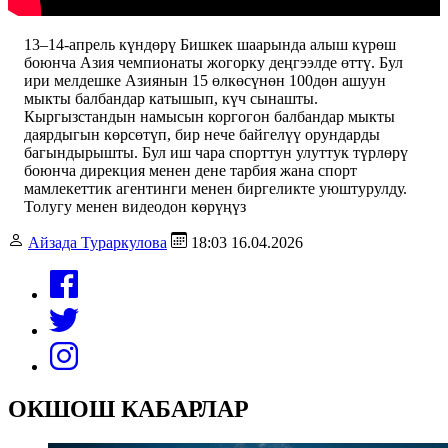
13–14-апрель күндөрү Бишкек шаарында алыш күрөш
боюнча Азия чемпионаты жогорку деңгээлде өттү. Бул
ири мелдешке Азиянын 15 өлкөсүнөн 100дөн ашуун
мыкты балбандар катышып, күч сынашты.
Кыргызстандын намысын коргогон балбандар мыкты
даярдыгын көрсөтүп, бир нече байгелүү орундарды
багындырышты. Бул иш чара спорттун улуттук түрлөрү
боюнча дирекция менен дене тарбия жана спорт
мамлекеттик агентинги менен биргеликте уюштурулду.
Толугу менен видеодон көрүңүз
Айзада Тураркулова
18:03 16.04.2026
ОКШОШ КАБАРЛАР