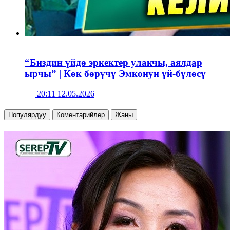
“Биздин үйдө эркектер улакчы, аялдар
ырчы” | Көк бөрүчү Эмконун үй-бүлөсү
20:11 12.05.2026
Популярдуу
Коментарийлер
Жаңы