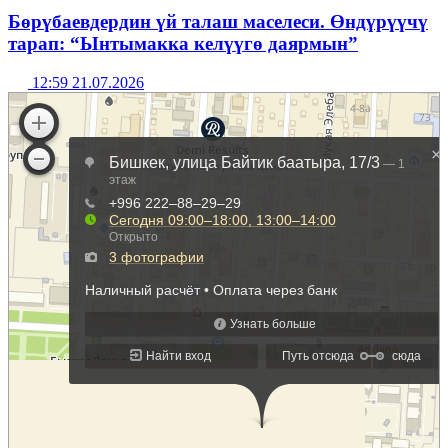
Бөрүбаевдердин үй талаш маселеси. Өндүрүүчү
тарап: “Ынтымакка келүүгө даярмын”
12:59 21.07.2026