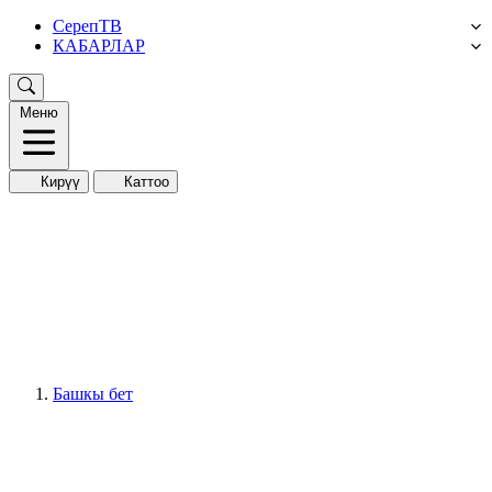
СерепТВ
КАБАРЛАР
Меню
Кирүү
Каттоо
Башкы бет