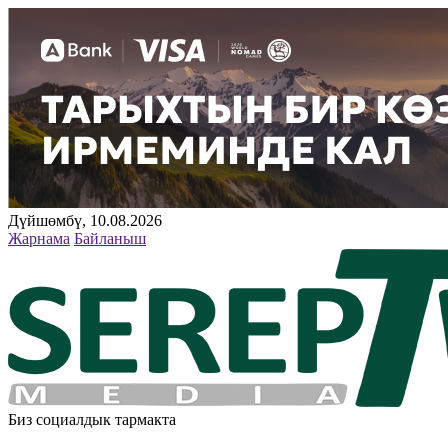
Дүйшөмбү, 10.08.2026
Жарнама
Байланыш
Биз социалдык тармакта