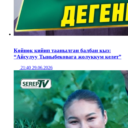
Көйнөк кийип таанылган балбан кыз:
“Айсулуу Тыныбековага жолуккум келет”
21:40 29.06.2026