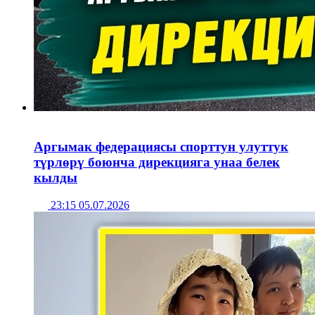
Аргымак федерациясы спорттун улуттук
түрлөрү боюнча дирекцияга унаа белек
кылды
23:15 05.07.2026