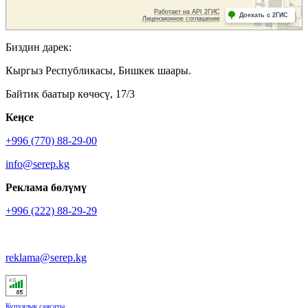
Биздин дарек:
Кыргыз Республикасы, Бишкек шаары.
Байтик баатыр көчөсү, 17/3
Кеӊсе
+996 (770) 88-29-00
info@serep.kg
Реклама бөлүмү
+996 (222) 88-29-29
reklama@serep.kg
Купуялык саясаты