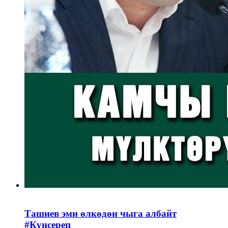
Ташиев эми өлкөдөн чыга албайт
#Күнсереп