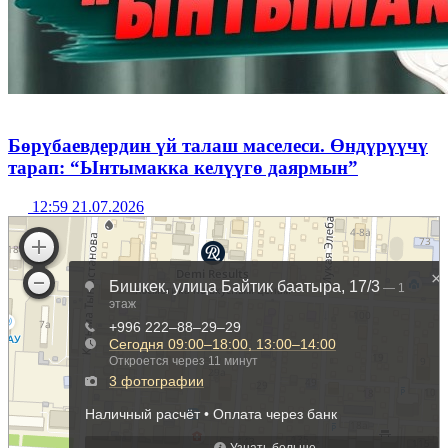
Бөрүбаевдердин үй талаш маселеси. Өндүрүүчү
тарап: “Ынтымакка келүүгө даярмын”
12:59 21.07.2026