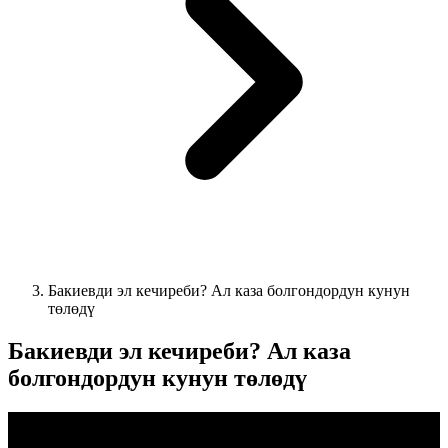
Бакиевди эл кечиреби? Ал каза болгондордун кунун
төлөдү
Бакиевди эл кечиреби? Ал каза
болгондордун кунун төлөдү