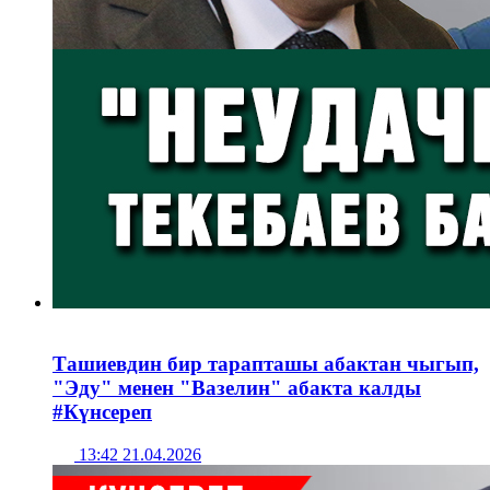
Ташиевдин бир тарапташы абактан чыгып,
"Эду" менен "Вазелин" абакта калды
#Күнсереп
13:42 21.04.2026