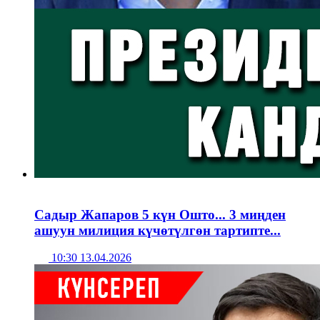
Садыр Жапаров 5 күн Ошто... 3 миңден
ашуун милиция күчөтүлгөн тартипте...
10:30 13.04.2026