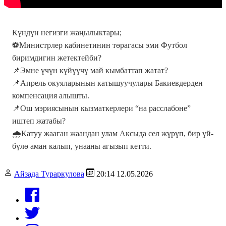
Күндүн негизги жаңылыктары;
⚽️Министрлер кабинетинин төрагасы эми Футбол
биримдигин жетектейби?
📌Эмне үчүн күйүүчү май кымбаттап жатат?
📌Апрель окуяларынын катышуучулары Бакиевдерден
компенсация алышты.
📌Ош мэриясынын кызматкерлери “на расслабоне”
иштеп жатабы?
🌧️Катуу жааган жаандан улам Аксыда сел жүрүп, бир үй-
бүлө аман калып, унааны агызып кетти.
Айзада Тураркулова
20:14 12.05.2026