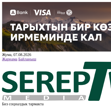
Жума, 07.08.2026
Жарнама
Байланыш
Биз социалдык тармакта