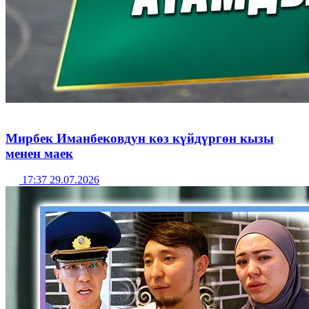
Мирбек Иманбековдун көз күйдүргөн кызы
менен маек
17:37 29.07.2026