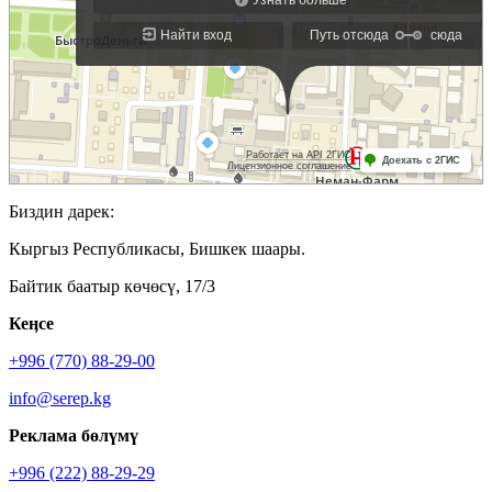
Биздин дарек:
Кыргыз Республикасы, Бишкек шаары.
Байтик баатыр көчөсү, 17/3
Кеӊсе
+996 (770) 88-29-00
info@serep.kg
Реклама бөлүмү
+996 (222) 88-29-29