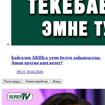
Байсалов АКШга элчи болуп дайындалды.
Анын ордуна ким келет?
09:21 10.04.2026
Популярдуу
Коментарийлер
Жаңы