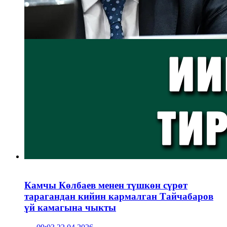
Камчы Көлбаев менен түшкөн сүрөт
тарагандан кийин кармалган Тайчабаров
үй камагына чыкты