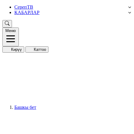
СерепТВ
КАБАРЛАР
Меню
Кирүү
Каттоо
Башкы бет