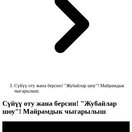
Сүйүү оту жана берсин! "Жубайлар шоу"! Майрамдык
чыгарылыш
Сүйүү оту жана берсин! "Жубайлар
шоу"! Майрамдык чыгарылыш