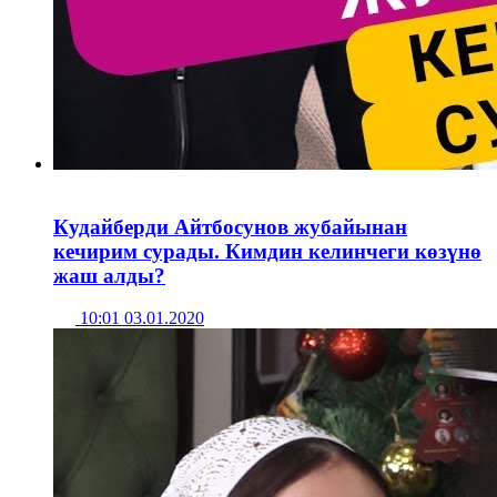
Кудайберди Айтбосунов жубайынан
кечирим сурады. Кимдин келинчеги көзүнө
жаш алды?
10:01 03.01.2020