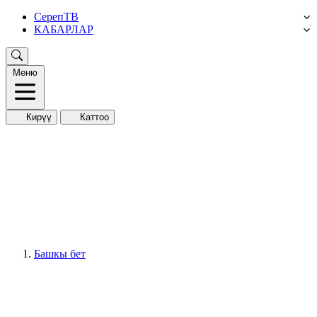
СерепТВ
КАБАРЛАР
Меню
Кирүү
Каттоо
Башкы бет