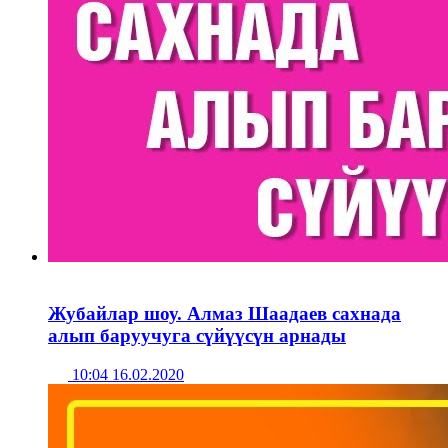
Жубайлар шоу. Алмаз Шаадаев сахнада
алып баруучуга сүйүүсүн арнады
10:04 16.02.2020