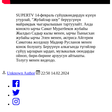
SUPERTV 14-февраль сүйүшкөндөрдүн күнүн
утурлай, "Жубайлар шоу" берүүсүнүн
майрамдык чыгарылышын тартуулайт. Анда
конокто ырчы Самат Муратбеков жубайы
Жылдыз Садыр кызы менен, ырчы Тынысхан
жубайы ырчы Элен менен, актриса Айгерим
Саматова жолдошу Мадияр Русланов менен
конок болушту. Берүүнүн алкагында түгөйлөр
сүйүү ырларын ырдап, музыкалык оюндарды
ойноп, бири-бирине арзуусун айтышты.
Толугу менен видеодо.
Unknown Author
22:50 14.02.2024