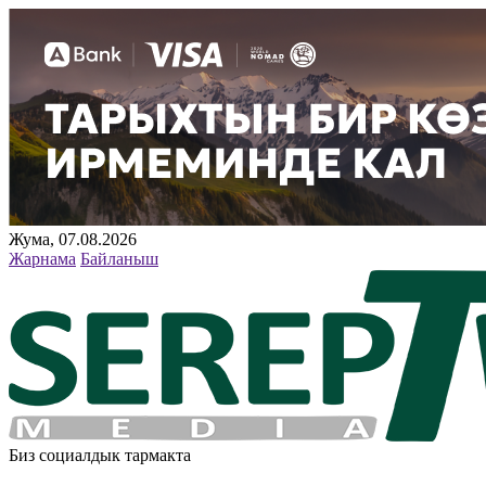
Жума, 07.08.2026
Жарнама
Байланыш
Биз социалдык тармакта