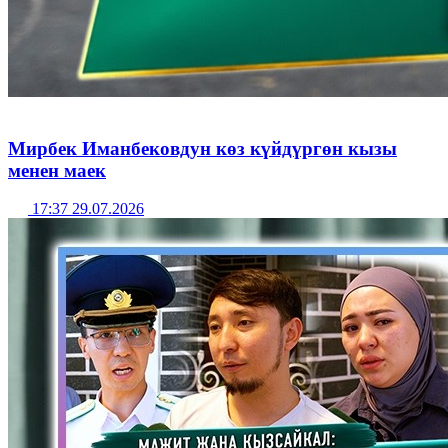
Мирбек Иманбековдун көз күйдүргөн кызы
менен маек
17:37 29.07.2026