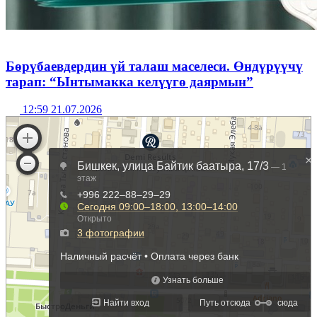
Бөрүбаевдердин үй талаш маселеси. Өндүрүүчү
тарап: “Ынтымакка келүүгө даярмын”
12:59 21.07.2026