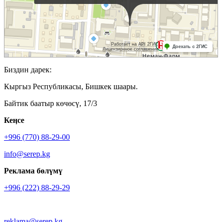
Биздин дарек:
Кыргыз Республикасы, Бишкек шаары.
Байтик баатыр көчөсү, 17/3
Кеӊсе
+996 (770) 88-29-00
info@serep.kg
Реклама бөлүмү
+996 (222) 88-29-29
reklama@serep.kg