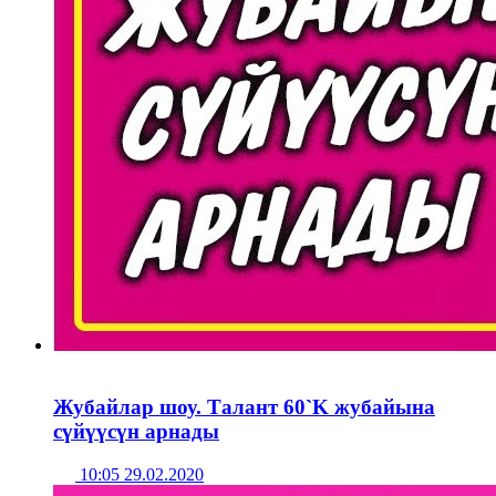
Жубайлар шоу. Талант 60`K жубайына
сүйүүсүн арнады
10:05 29.02.2020