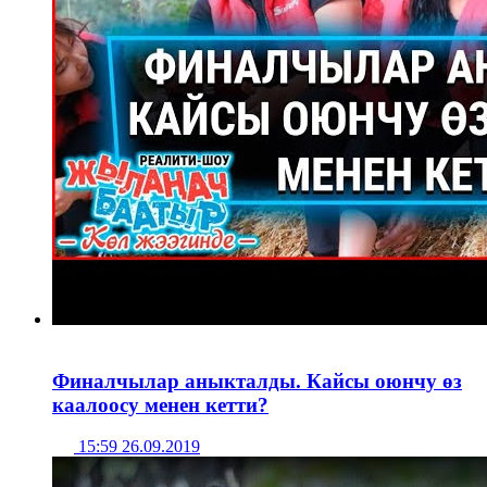
Финалчылар аныкталды. Кайсы оюнчу өз
каалоосу менен кетти?
15:59 26.09.2019