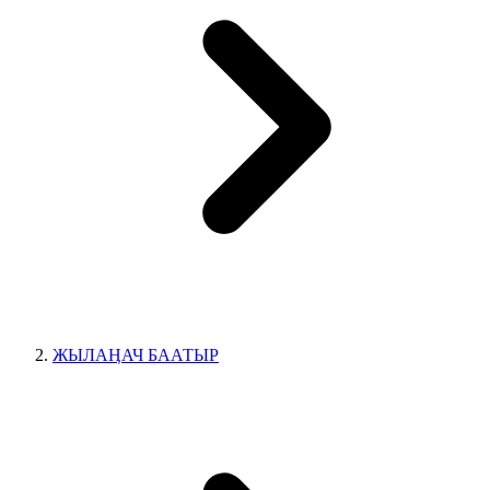
ЖЫЛАӉАЧ БААТЫР