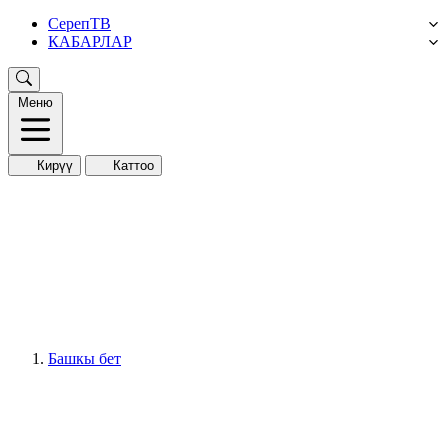
СерепТВ
КАБАРЛАР
Меню
Кирүү
Каттоо
Башкы бет