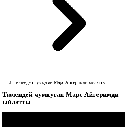
Тюлендей чумкуган Марс Айгеримди ыйлатты
Тюлендей чумкуган Марс Айгеримди
ыйлатты