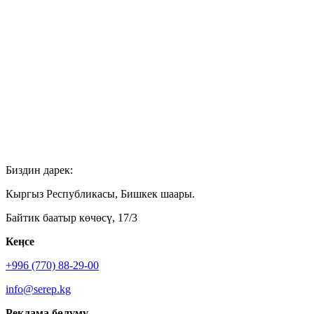
Биздин дарек:
Кыргыз Республикасы, Бишкек шаары.
Байтик баатыр көчөсү, 17/3
Кеӊсе
+996 (770) 88-29-00
info@serep.kg
Реклама бөлүмү