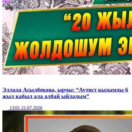
Эллада Асылбекова, ырчы: “Аутист кызымды 6
жыл кабыл ала албай ыйладым”
13:01 21.07.2026