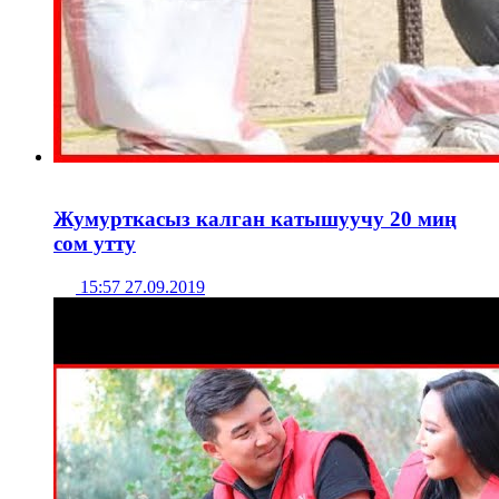
Жумурткасыз калган катышуучу 20 миң
сом утту
15:57 27.09.2019