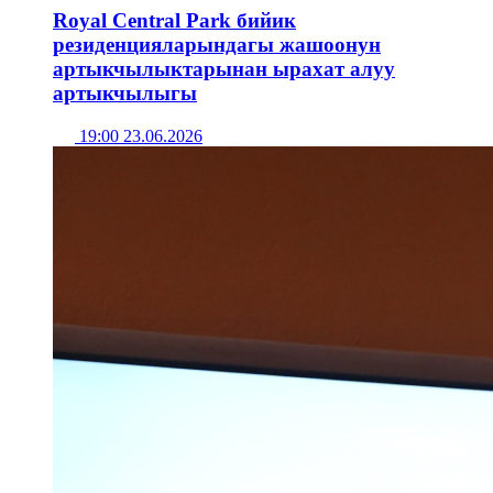
Royal Central Park бийик
резиденцияларындагы жашоонун
артыкчылыктарынан ырахат алуу
артыкчылыгы
19:00 23.06.2026