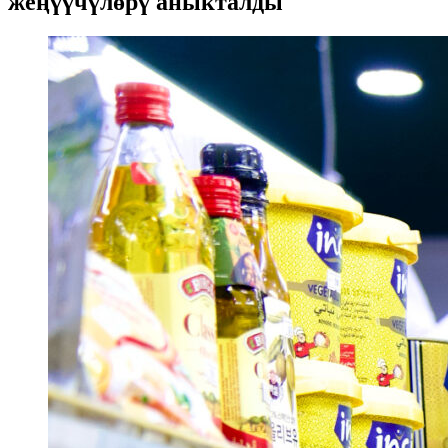
жеңүүчүлөрү аныкталды