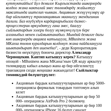
куттуктайбыз! Бул демилге Кыргызстанда ишкерлерди
колдоо жана накталай эмес төлөмдөрдү жайылтуу
максатында иштелип чыккан.
Акциянын жеңүүчүлөрү ар
бир ийгиликтүү транзакциянын маанилүү экендигинин
далили. Биз өзүбүздүн кардарларыбызга бизнес-
процесстерин өркүндөтүү гана эмес, баалуу
сыйлыктардын ээлери болуу мүмкүнчүлүгүн бере
алганыбыз менен сыймыктанабыз. Мындай демилге дагы
көп ишкерлерди акцияга катышууга, MBusiness жана
MKassa төлөм куралдарын колдонуп жана пайдаланууга
шыктандырат деп ишенебиз
”, - деди Корпоративдик
бизнести өнүктүрүү боюнча директор
Александр
Чернощекин
.
Кантип катышуу керек?
Катышуу
опоңой - MBusiness жана MKassa’нын QR коду аркылуу
төлөмдөрдү кабыл алыңыз жана ар бир ийгиликтүү
транзакция сизди жеңишке жакындатат!
Сыйлыктар
төмөнкүдөй бөлүштүрүлөт:
Акциянын бардык катышуучуларынын ар бир 5000-
операциясы фирмалык товардын топтомун алып
келет
Акциянын бардык катышуучуларынын ар бир 50
000- операциясы AirPods Pro 2 болмокчу.
Акциянын бардык катышуучуларынын ар бир 100
000- операциясы iPhone 16 болуп саналат