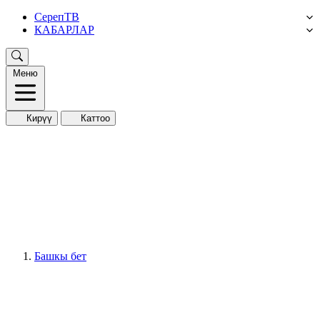
СерепТВ
КАБАРЛАР
Меню
Кирүү
Каттоо
Башкы бет