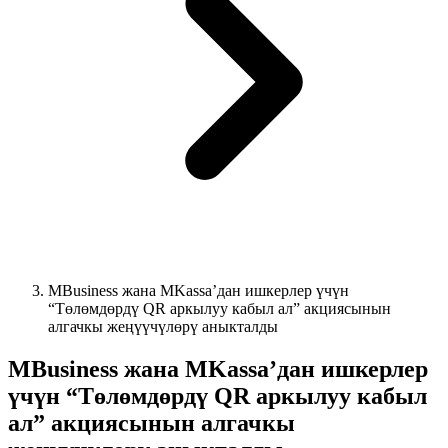
MBusiness жана MKassa’дан ишкерлер үчүн
“Төлөмдөрдү QR аркылуу кабыл ал” акциясынын
алгачкы жеңүүчүлөрү аныкталды
MBusiness жана MKassa’дан ишкерлер
үчүн “Төлөмдөрдү QR аркылуу кабыл
ал” акциясынын алгачкы