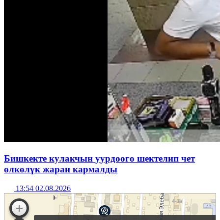
Бишкекте кулакчын уурдоого шектелип чет
өлкөлүк жаран кармалды
13:54 02.08.2026