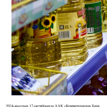
2024-жылдын 17-октябрында ААК «Коммерциялык Банк