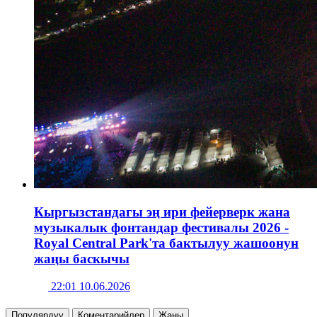
Кыргызстандагы эң ири фейерверк жана
музыкалык фонтандар фестивалы 2026 -
Royal Central Park'та бактылуу жашоонун
жаңы баскычы
22:01 10.06.2026
Популярдуу
Коментарийлер
Жаңы