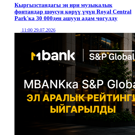
Кыргызстандагы эң ири музыкалык
фонтандар шоусун көрүү үчүн Royal Central
Park'ка 30 000ден ашуун адам чогулду
11:00 29.07.2026