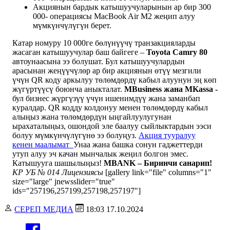
Акциянын бардык катышуучуларынын ар бир 300
000- операциясы MacBook Air M2 жеңип алуу
мүмкүнчүлүгүн берет.
Катар номуру 10 000ге бөлүнүүчү транзакцияларды
жасаган катышуучулар баш байгеге –
Toyota Camry 80
автоунаасына ээ болушат. Бул катышуучулардын
арасынан жеңүүчүлөр ар бир акциянын өтүү мезгили
үчүн QR коду аркылуу төлөмдөрдү кабыл алуунун эң көп
жүгүртүүсү боюнча аныкталат.
MBusiness жана MKassa -
бул бизнес жүргүзүү үчүн ишенимдүү жана заманбап
куралдар. QR кодду колдонуу менен төлөмдөрдү кабыл
алыңыз жана төлөмдөрдүн ыңгайлуулугунан
ырахаталыңыз, ошондой эле баалуу сыйлыктардын ээси
болуу мүмкүнчүлүгүнө ээ болуңуз.
Акция тууралуу
кенен маалымат
Унаа жана башка сонун гаджеттерди
утуп алуу эч качан мынчалык жеңил болгон эмес.
Катышууга шашылыңыз!
MBANK – Биринчи санарип!
КР УБ № 014 Лицензиясы
[gallery link="file" columns="1"
size="large" jnewsslider="true"
ids="257196,257199,257198,257197"]
СЕРЕП МЕДИА
18:03 17.10.2024