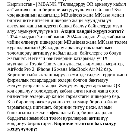
Кыргызстан» | MBANK "Төлөмдөрдү QR аркылуу кабыл
ал" акциясынын биринчи жеңүүчүлөрүн сыйлады! Бул
чоң акциянын алкагында MBusiness жана MKassa менен
биргеликте иштеген ишкерлер жаңы муундагы үч
автоунаа жана миңдеген башка баалуу байгелерди утуп
алуу мүмкүнчүлүгүнө ээ.
Акция кандай жүрүп жатат?
2024-жылдын 7-октябрынан 2024-жылдын 22-декабрына
чейин өлкөнүн ишкерлери MBusiness жана MKassa төлөм
куралдарынын QR-коддору аркылуу накталай эмес
төлөмдөрдү активдүү кабыл алып, байгелерге ээ болуп
жатышат. Негизги байгелердин катарында үч IX
муундагы Toyota Camry автоунаасы, фирмалык мерчтер,
AirPods Pro 2, iPhone 16 жана MacBook Air M2 бар.
Биринчи сыйлык тапшыруу аземинде гаджеттердин жана
фирмалык товарлардын ээлери болгон бактылуу
жеңүүчүлөр аныкталды. Жеңүүчүлөрдүн арасында QR
код аркылуу төлөмдөрдү кабыл алган кичи жана орто
бизнестин ээлери, ар кайсы тармактагы ишкерлер бар.
Кээ бирөөлөр жеке дүкөнгө ээ, кимдир бирөө тейлөө
тармагында иштешет, биринин тигүү цехи, ал эми
башкасынын жеке кофеканасы бар, бирок алардын
бардыгын заманбап төлөм куралдарын активдүү
колдонуу бириктирет.
Биринчи этаптын бактылуу
жеңүүчүлөрү: