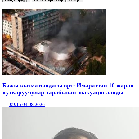
Бажы кызматындагы өрт: Имараттан 10 жаран
куткаруучулар тарабынан эвакуацияланды
09:15 03.08.2026