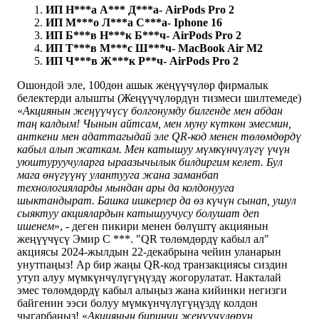
ИП Н***а А*** Д***а- AirPods Pro 2
ИП М***о Л***а С***а- Iphone 16
ИП Б***в Н***к Б***ч- AirPods Pro 2
ИП Т***в М***с Ш***ч- MacBook Air M2
ИП Ч***в Ж***к Р**ч- AirPods Pro 2
Ошондой эле, 100дөн ашык жеңүүчүлөр фирмалык
белектерди алышты (Жеңүүчүлөрдүн тизмеси шилтемеде)
«
Акциянын жеңүүчүсү болгонумду билгенде мен абдан
таң калдым! Чынын айтсам, мен муну күткөн эмесмин,
анткени мен адаттагыдай эле QR-код менен төлөмдөрдү
кабыл алып жаткам.
Мен катышуу мүмкүнчүлүгү үчүн
уюштуруучуларга ыраазычылык билдиргим келет. Бул
мага өнүгүүнү улантууга жана заманбап
технологияларды мындан ары да колдонууга
шыктандырат. Башка ишкерлер да өз күчүн сынап, ушул
сыяктуу акциялардын катышуучусу болушат деп
ишенем
», - деген пикири менен бөлүштү акциянын
жеңүүчүсү Эмир С ***. "QR төлөмдөрдү кабыл ал"
акциясы 2024-жылдын 22-декабрына чейин уланарын
унутпаңыз! Ар бир жаңы QR-код транзакциясы сиздин
утуп алуу мүмкүнчүлүгүңүздү жогорулатат. Накталай
эмес төлөмдөрдү кабыл алыңыз жана кийинки негизги
байгенин ээси болуу мүмкүнчүлүгүңүздү колдон
чыгарбаңыз! «
Акциянын биринчи жеңүүчүлөрүн