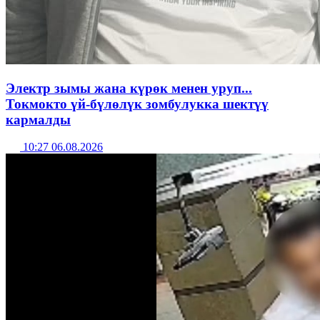
Электр зымы жана күрөк менен уруп...
Токмокто үй-бүлөлүк зомбулукка шектүү
кармалды
10:27 06.08.2026