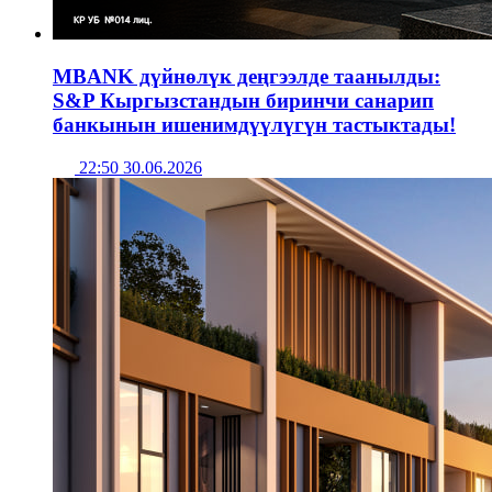
MBANK дүйнөлүк деңгээлде таанылды:
S&P Кыргызстандын биринчи санарип
банкынын ишенимдүүлүгүн тастыктады!
22:50 30.06.2026