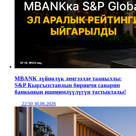
MBANK дүйнөлүк деңгээлде таанылды:
S&P Кыргызстандын биринчи санарип
банкынын ишенимдүүлүгүн тастыктады!
22:50 30.06.2026