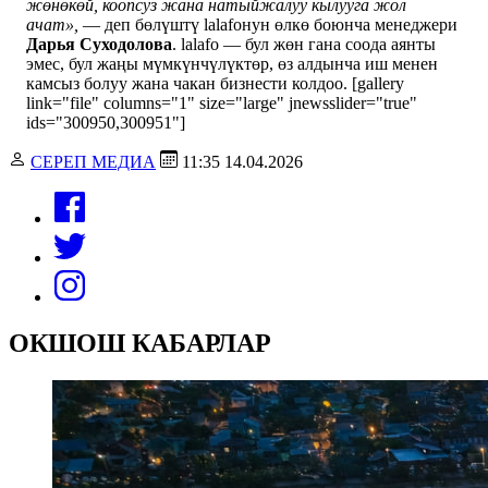
жөнөкөй, коопсуз жана натыйжалуу кылууга жол
ачат»,
— деп бөлүштү lalafoнун өлкө боюнча менеджери
Дарья
Суходолова
. lalafo — бул жөн гана соода аянты
эмес, бул жаңы мүмкүнчүлүктөр, өз алдынча иш менен
камсыз болуу жана чакан бизнести колдоо. [gallery
link="file" columns="1" size="large" jnewsslider="true"
ids="300950,300951"]
СЕРЕП МЕДИА
11:35 14.04.2026
ОКШОШ КАБАРЛАР