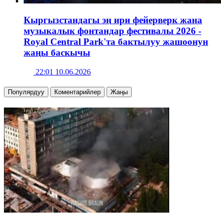
Кыргызстандагы эң ири фейерверк жана
музыкалык фонтандар фестивалы 2026 -
Royal Central Park'та бактылуу жашоонун
жаңы баскычы
22:01 10.06.2026
Популярдуу
Коментарийлер
Жаңы