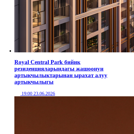
Royal Central Park бийик
резиденцияларындагы жашоонун
артыкчылыктарынан ырахат алуу
артыкчылыгы
19:00 23.06.2026