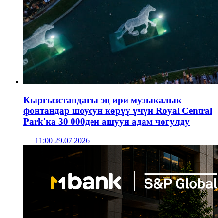
Кыргызстандагы эң ири музыкалык
фонтандар шоусун көрүү үчүн Royal Central
Park'ка 30 000ден ашуун адам чогулду
11:00 29.07.2026