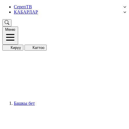
СерепТВ
КАБАРЛАР
Меню
Кирүү
Каттоо
Башкы бет