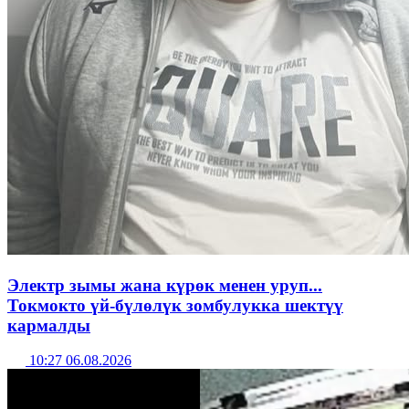
Электр зымы жана күрөк менен уруп...
Токмокто үй-бүлөлүк зомбулукка шектүү
кармалды
10:27 06.08.2026