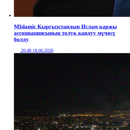
MIslamic Кыргызстандын Ислам каржы
ассоциациясынын толук кандуу мүчөсү
болду
20:48 18.06.2026