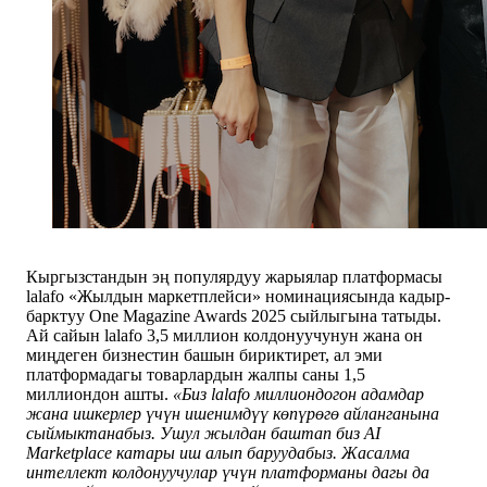
Кыргызстандын эң популярдуу жарыялар платформасы
lalafo «Жылдын маркетплейси» номинациясында кадыр-
барктуу One Magazine Awards 2025 сыйлыгына татыды.
Ай сайын lalafo 3,5 миллион колдонуучунун жана он
миңдеген бизнестин башын бириктирет, ал эми
платформадагы товарлардын жалпы саны 1,5
миллиондон ашты.
«Биз lalafo миллиондогон адамдар
жана ишкерлер үчүн ишенимдүү көпүрөгө айланганына
сыймыктанабыз. Ушул жылдан баштап биз AI
Marketplace катары иш алып баруудабыз. Жасалма
интеллект колдонуучулар үчүн платформаны дагы да