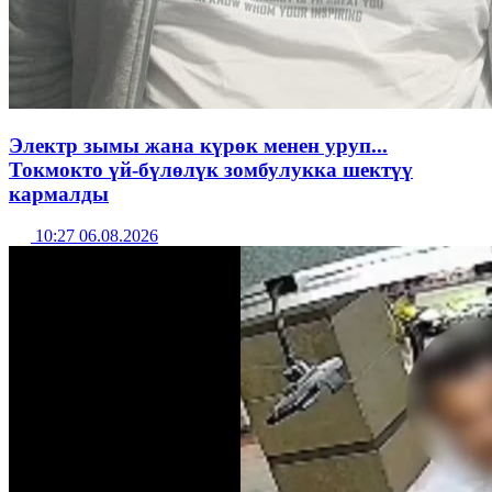
Электр зымы жана күрөк менен уруп...
Токмокто үй-бүлөлүк зомбулукка шектүү
кармалды
10:27 06.08.2026