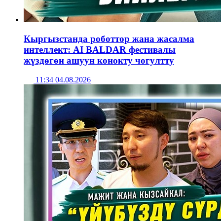
Кыргызстанда роботтор жана жасалма
интеллект: AI BALDAR фестивалы
жүздөгөн ашуун конокту чогултту
11:34 04.08.2026