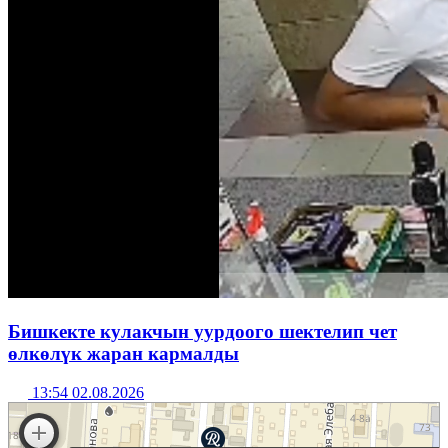
Бишкекте кулакчын уурдоого шектелип чет
өлкөлүк жаран кармалды
13:54 02.08.2026