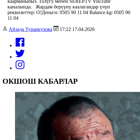
каарманыбыз. Толугу менен SEREPTV YouTube
каналында. Жардам берүүнү каалагандар үчүн
реквизиттер: О!Деньги: 0505 90 11 04 Balance.kg: 0505 90
11 04
Айзада Тураркулова
17:22 17.04.2026
ОКШОШ КАБАРЛАР