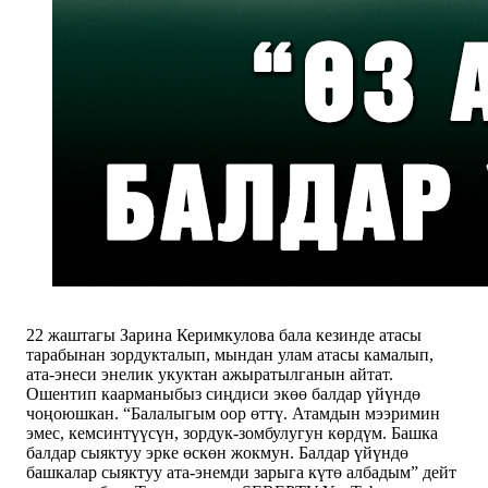
22 жаштагы Зарина Керимкулова бала кезинде атасы
тарабынан зордукталып, мындан улам атасы камалып,
ата-энеси энелик укуктан ажыратылганын айтат.
Ошентип каарманыбыз сиңдиси экөө балдар үйүндө
чоңоюшкан. “Балалыгым оор өттү. Атамдын мээримин
эмес, кемсинтүүсүн, зордук-зомбулугун көрдүм. Башка
балдар сыяктуу эрке өскөн жокмун. Балдар үйүндө
башкалар сыяктуу ата-энемди зарыга күтө албадым” дейт