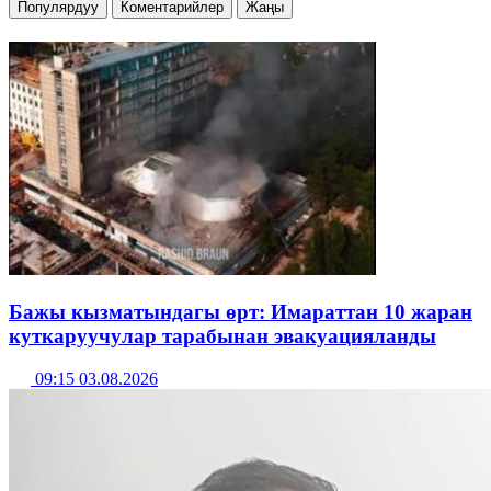
Популярдуу
Коментарийлер
Жаңы
Бажы кызматындагы өрт: Имараттан 10 жаран
куткаруучулар тарабынан эвакуацияланды
09:15 03.08.2026