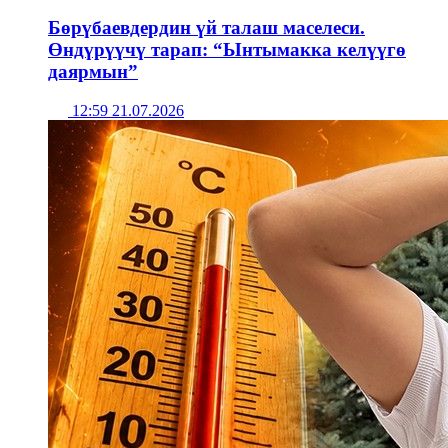
Бөрүбаевдердин үй талаш маселеси.
Өндүрүүчү тарап: “Ынтымакка келүүгө
даярмын”
12:59 21.07.2026