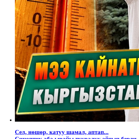
Сел, нөшөр, катуу шамал, аптап...
Синоптик аба ырайы тууралуу айтып берди