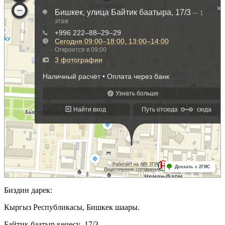
Биздин дарек:
Кыргыз Республикасы, Бишкек шаары.
Байтик баатыр көчөсү, 17/3