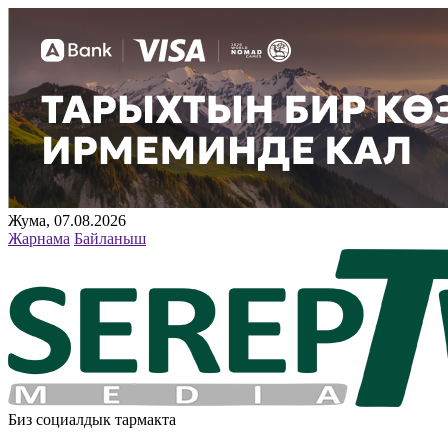
Жума, 07.08.2026
Жарнама
Байланыш
Биз социалдык тармакта