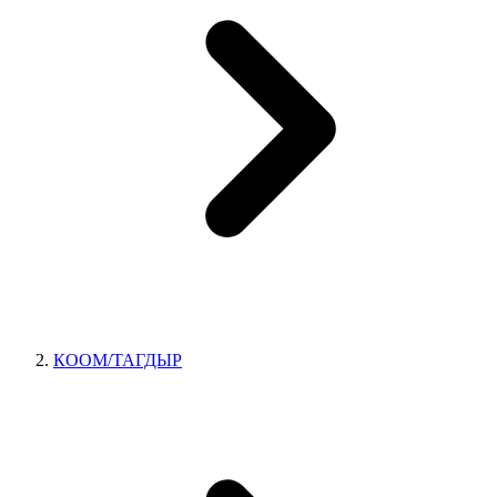
КООМ/ТАГДЫР