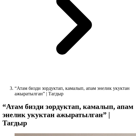
“Атам бизди зордуктап, камалып, апам энелик укуктан
ажыратылган” | Тагдыр
“Атам бизди зордуктап, камалып, апам
энелик укуктан ажыратылган” |
Тагдыр