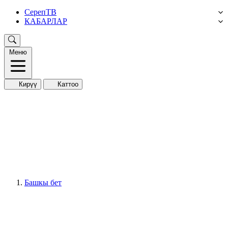
СерепТВ
КАБАРЛАР
Меню
Кирүү
Каттоо
Башкы бет