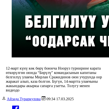
12-март күнү көк бөрү боюнча Нооруз турнирине карата
өткөрүлгөн оюнда “Бөрүлү" командасынын капитаны
белгилүү улакчы Мирлан Сражидинов оюн учурунда оор
жаракат алып, каза болгон. Бүгүн, 14-мартта улакчыны
жакындары акыркы сапарга узатты. Толугу менен
видеодо
Айзада Тураркулова
09:34 17.03.2025