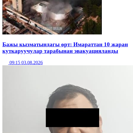
Бажы кызматындагы өрт: Имараттан 10 жаран
куткаруучулар тарабынан эвакуацияланды
09:15 03.08.2026