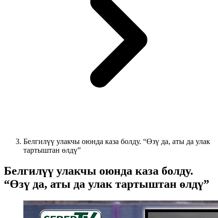
Белгилүү улакчы оюнда каза болду. “Өзү да, аты да улак
тартыштан өлдү”
Белгилүү улакчы оюнда каза болду.
“Өзү да, аты да улак тартыштан өлдү”