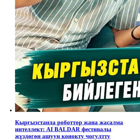
Кыргызстанда роботтор жана жасалма
интеллект: AI BALDAR фестивалы
жүздөгөн ашуун конокту чогултту