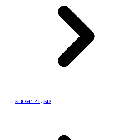
КООМ/ТАГДЫР