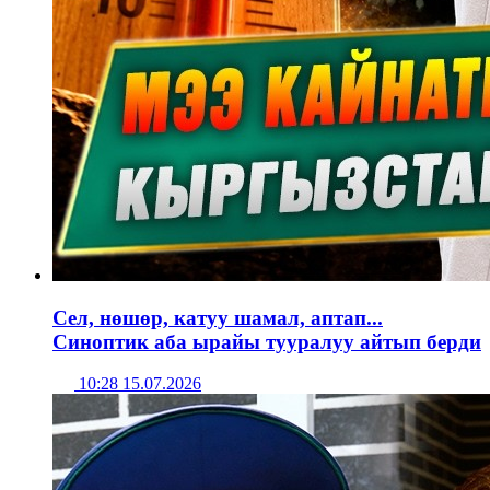
Сел, нөшөр, катуу шамал, аптап...
Синоптик аба ырайы тууралуу айтып берди
10:28 15.07.2026