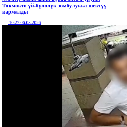
Токмокто үй-бүлөлүк зомбулукка шектүү
кармалды
10:27 06.08.2026