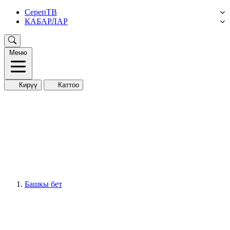
СерепТВ
КАБАРЛАР
Меню
Кирүү
Каттоо
Башкы бет