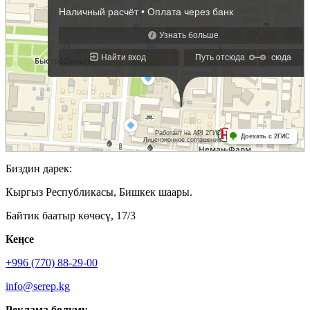
Биздин дарек:
Кыргыз Республикасы, Бишкек шаары.
Байтик баатыр көчөсү, 17/3
Кеӊсе
+996 (770) 88-29-00
info@serep.kg
Реклама бөлүмү