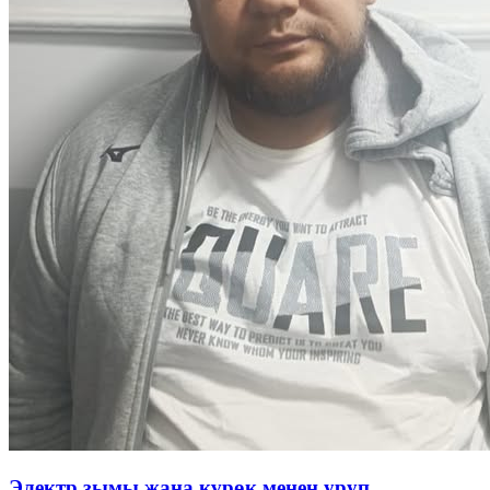
Электр зымы жана күрөк менен уруп...