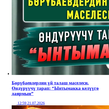
Бөрүбаевдердин үй талаш маселеси.
Өндүрүүчү тарап: “Ынтымакка келүүгө
даярмын”
12:59 21.07.2026