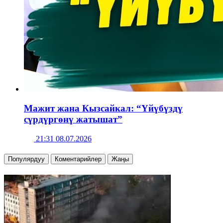
Мажит жана Кызсайкал: “Үйүбүздү
сүрдүргөнү жатышат”
21:31 08.07.2026
Популярдуу
Коментарийлер
Жаңы