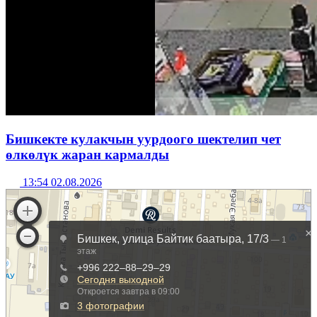
Бишкекте кулакчын уурдоого шектелип чет
өлкөлүк жаран кармалды
13:54 02.08.2026