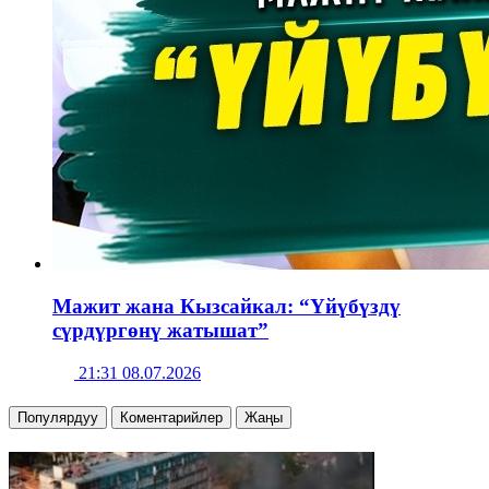
Мажит жана Кызсайкал: “Үйүбүздү
сүрдүргөнү жатышат”
21:31 08.07.2026
Популярдуу
Коментарийлер
Жаңы