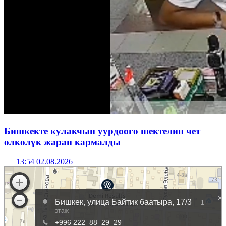
Бишкекте кулакчын уурдоого шектелип чет
өлкөлүк жаран кармалды
13:54 02.08.2026