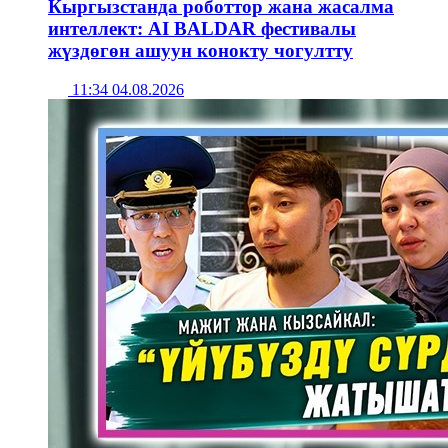
Кыргызстанда роботтор жана жасалма
интеллект: AI BALDAR фестивалы
жүздөгөн ашуун конокту чогултту
11:34 04.08.2026