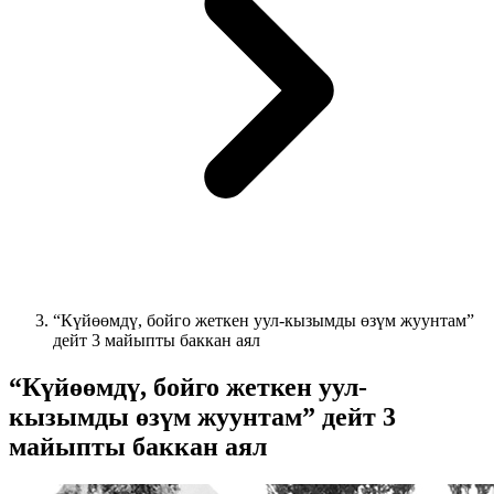
“Күйөөмдү, бойго жеткен уул-кызымды өзүм жуунтам”
дейт 3 майыпты баккан аял
“Күйөөмдү, бойго жеткен уул-
кызымды өзүм жуунтам” дейт 3
майыпты баккан аял