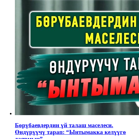
Бөрүбаевдердин үй талаш маселеси.
Өндүрүүчү тарап: “Ынтымакка келүүгө
даярмын”