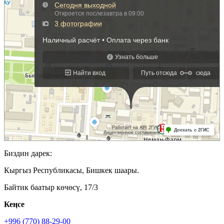
Биздин дарек:
Кыргыз Республикасы, Бишкек шаары.
Байтик баатыр көчөсү, 17/3
Кеӊсе
+996 (770) 88-29-00