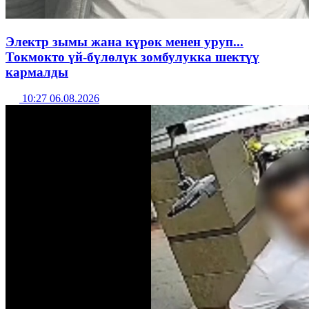
Электр зымы жана күрөк менен уруп...
Токмокто үй-бүлөлүк зомбулукка шектүү
кармалды
10:27 06.08.2026