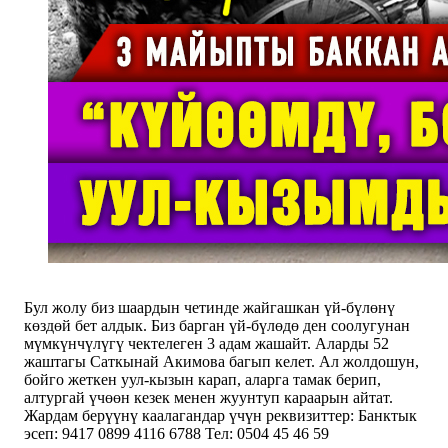
Бул жолу биз шаардын четинде жайгашкан үй-бүлөнү
көздөй бет алдык. Биз барган үй-бүлөдө ден соолугунан
мүмкүнчүлүгү чектелеген 3 адам жашайт. Аларды 52
жаштагы Саткынай Акимова багып келет. Ал жолдошун,
бойго жеткен уул-кызын карап, аларга тамак берип,
алтургай үчөөн кезек менен жуунтуп караарын айтат.
Жардам берүүнү каалагандар үчүн реквизиттер: Банктык
эсеп: 9417 0899 4116 6788 Тел: 0504 45 46 59