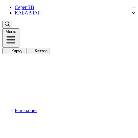
СерепТВ
КАБАРЛАР
Меню
Кирүү
Каттоо
Башкы бет