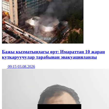
Бажы кызматындагы өрт: Имараттан 10 жаран
куткаруучулар тарабынан эвакуацияланды
09:15 03.08.2026