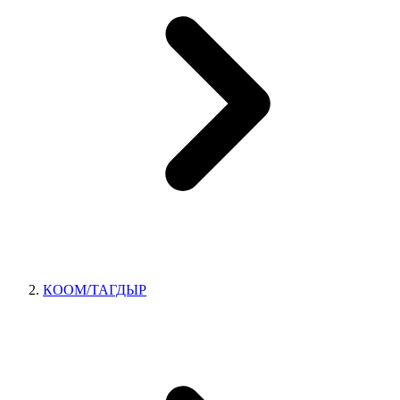
КООМ/ТАГДЫР