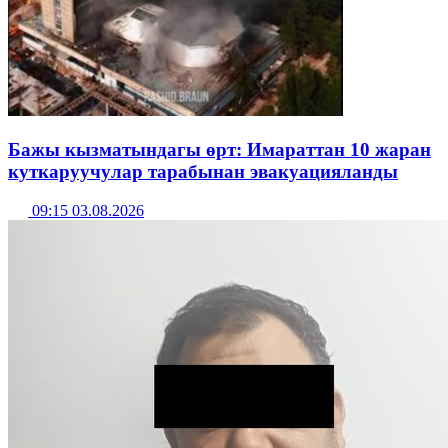
Бажы кызматындагы өрт: Имараттан 10 жаран
куткаруучулар тарабынан эвакуацияланды
09:15 03.08.2026