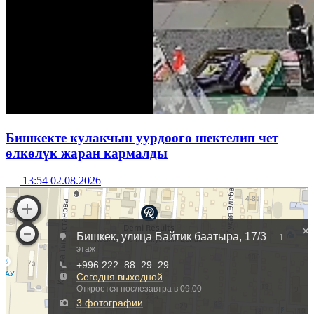
Бишкекте кулакчын уурдоого шектелип чет
өлкөлүк жаран кармалды
13:54 02.08.2026