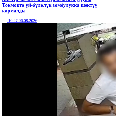
Токмокто үй-бүлөлүк зомбулукка шектүү
кармалды
10:27 06.08.2026