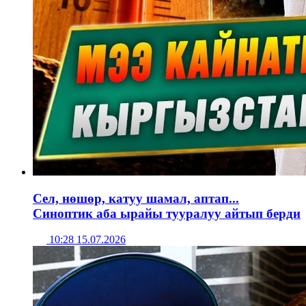
Сел, нөшөр, катуу шамал, аптап...
Синоптик аба ырайы тууралуу айтып берди
10:28 15.07.2026