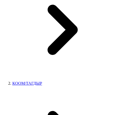
КООМ/ТАГДЫР