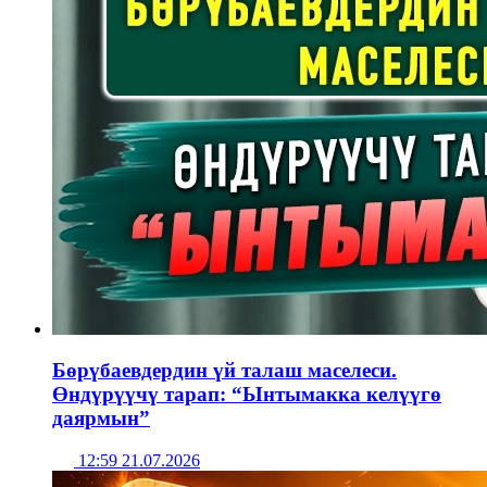
Бөрүбаевдердин үй талаш маселеси.
Өндүрүүчү тарап: “Ынтымакка келүүгө
даярмын”
12:59 21.07.2026