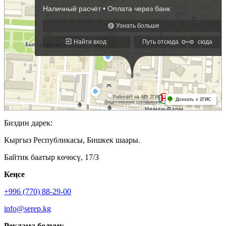
Биздин дарек:
Кыргыз Республикасы, Бишкек шаары.
Байтик баатыр көчөсү, 17/3
Кеӊсе
+996 (770) 88-29-00
info@serep.kg
Реклама бөлүмү