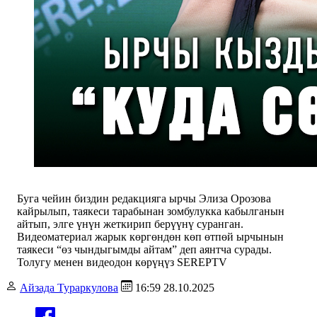
Буга чейин биздин редакцияга ырчы Элиза Орозова
кайрылып, таякеси тарабынан зомбулукка кабылганын
айтып, элге үнүн жеткирип берүүнү суранган.
Видеоматериал жарык көргөндөн көп өтпөй ырчынын
таякеси “өз чындыгымды айтам” деп аянтча сурады.
Толугу менен видеодон көрүңүз SEREPTV
Айзада Тураркулова
16:59 28.10.2025