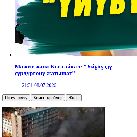
Мажит жана Кызсайкал: “Үйүбүздү
сүрдүргөнү жатышат”
21:31 08.07.2026
Популярдуу
Коментарийлер
Жаңы