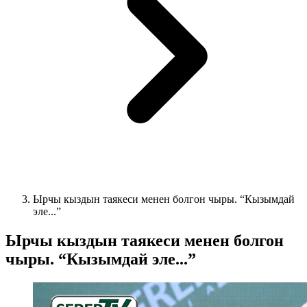
Ырчы кыздын таякеси менен болгон чыры. “Кызымдай
эле...”
Ырчы кыздын таякеси менен болгон
чыры. “Кызымдай эле...”