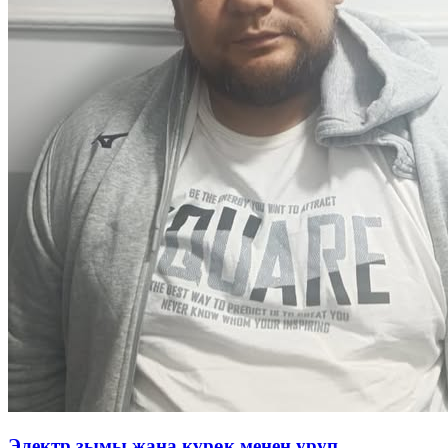
Электр зымы жана күрөк менен уруп...