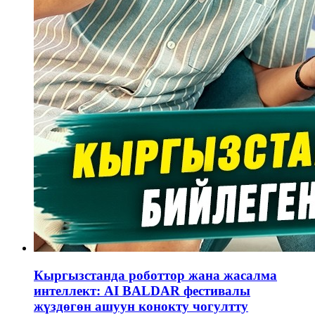
Кыргызстанда роботтор жана жасалма
интеллект: AI BALDAR фестивалы
жүздөгөн ашуун конокту чогултту