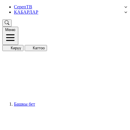
СерепТВ
КАБАРЛАР
Меню
Кирүү
Каттоо
Башкы бет