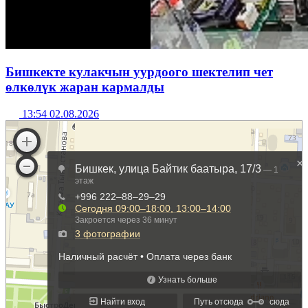
Бишкекте кулакчын уурдоого шектелип чет
өлкөлүк жаран кармалды
13:54 02.08.2026