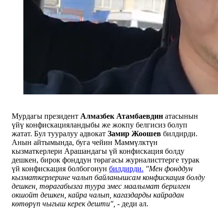
Мурдагы президент
Алмазбек Атамбаевдин
атасынын
үйү конфискацияландыбы же жокпу белгисиз болуп
жатат. Бул тууралуу адвокат
Замир Жоошев
билдирди.
Анын айтымында, буга чейин Маммүлктүн
кызматкерлери Арашандагы үй конфискация болду
дешкен, бирок фонддун төрагасы журналисттерге турак
үй конфискация болбогонун
билдирди.
"Мен фонддун
кызматкерлерине чалып байланышсам конфискация болду
дешкен, төрагабызга туура эмес маалымат берилген
окшойт дешкен, кайра чалып, кагаздарды кайрадан
көтөрүп чыгыш керек дешти", -
деди ал.