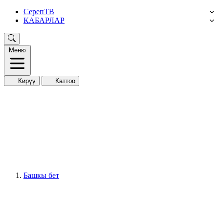
СерепТВ
КАБАРЛАР
Меню
Кирүү
Каттоо
Башкы бет