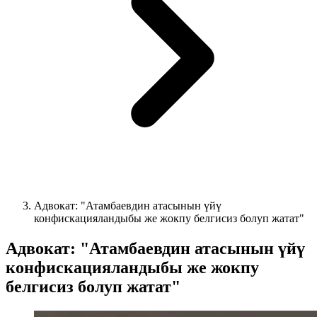
Адвокат: "Атамбаевдин атасынын үйү
конфискацияландыбы же жокпу белгисиз болуп жатат"
Адвокат: "Атамбаевдин атасынын үйү
конфискацияландыбы же жокпу
белгисиз болуп жатат"