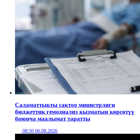
Саламаттыкты сактоо министрлиги
бюджеттик гемодиализ кызматын көрсөтүү
боюнча маалымат таратты
08:50 06.08.2026