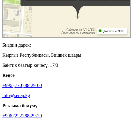
Биздин дарек:
Кыргыз Республикасы, Бишкек шаары.
Байтик баатыр көчөсү, 17/3
Кеӊсе
+996 (770) 88-29-00
info@serep.kg
Реклама бөлүмү
+996 (222) 88-29-29