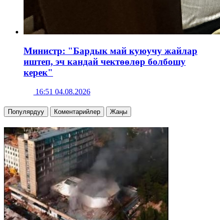
Министр: "Бардык май куюучу жайлар
иштеп, эч кандай чектөөлөр болбошу
керек"
16:51 04.08.2026
Популярдуу
Коментарийлер
Жаңы