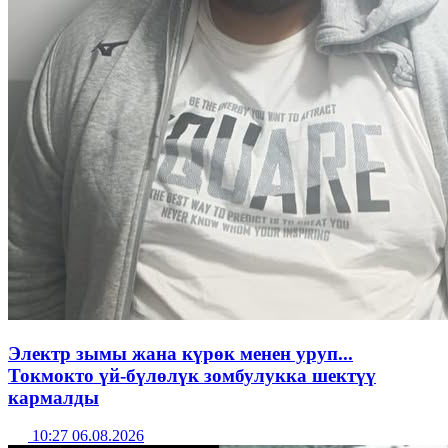
Электр зымы жана күрөк менен уруп...
Токмокто үй-бүлөлүк зомбулукка шектүү
кармалды
10:27 06.08.2026