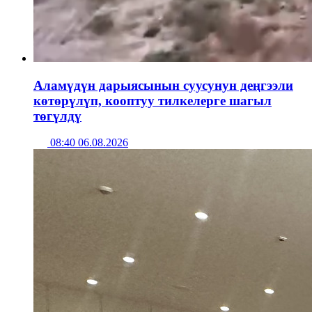
Аламүдүн дарыясынын суусунун деңгээли
көтөрүлүп, кооптуу тилкелерге шагыл
төгүлдү
08:40 06.08.2026