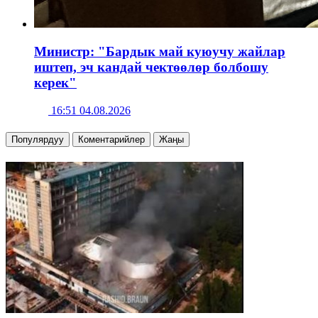
Министр: "Бардык май куюучу жайлар
иштеп, эч кандай чектөөлөр болбошу
керек"
16:51 04.08.2026
Популярдуу
Коментарийлер
Жаңы