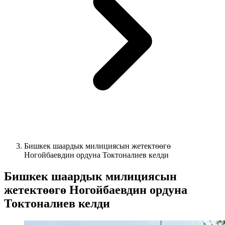
Бишкек шаардык милициясын жетектөөгө
Ногойбаевдин ордуна Токтоналиев келди
Бишкек шаардык милициясын
жетектөөгө Ногойбаевдин ордуна
Токтоналиев келди