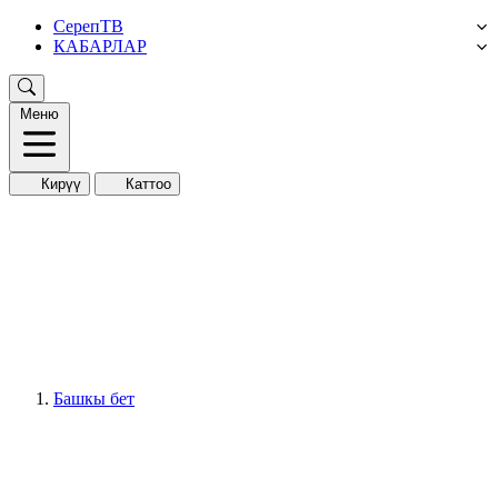
СерепТВ
КАБАРЛАР
Меню
Кирүү
Каттоо
Башкы бет