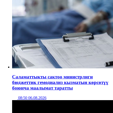
Саламаттыкты сактоо министрлиги
бюджеттик гемодиализ кызматын көрсөтүү
боюнча маалымат таратты
08:50 06.08.2026