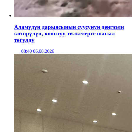
Аламүдүн дарыясынын суусунун деңгээли
көтөрүлүп, кооптуу тилкелерге шагыл
төгүлдү
08:40 06.08.2026