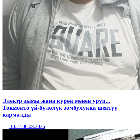
Электр зымы жана күрөк менен уруп...
Токмокто үй-бүлөлүк зомбулукка шектүү
кармалды
10:27 06.08.2026