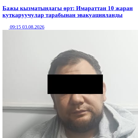
Бажы кызматындагы өрт: Имараттан 10 жаран
куткаруучулар тарабынан эвакуацияланды
09:15 03.08.2026