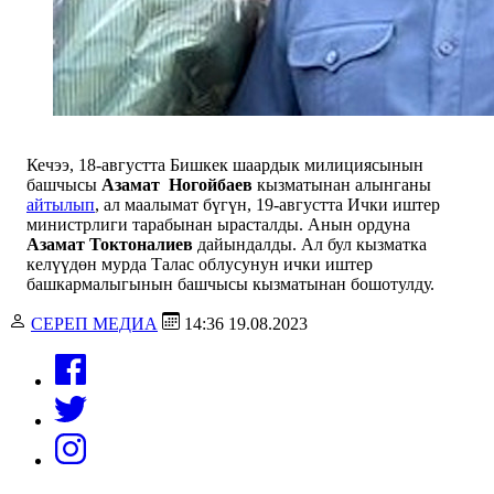
Кечээ, 18-августта Бишкек шаардык милициясынын
башчысы
Азамат
Ногойбаев
кызматынан алынганы
айтылып
, ал маалымат бүгүн, 19-августта Ички иштер
министрлиги тарабынан ырасталды. Анын ордуна
Азамат Токтоналиев
дайындалды. Ал бул кызматка
келүүдөн мурда Талас облусунун ички иштер
башкармалыгынын башчысы кызматынан бошотулду.
СЕРЕП МЕДИА
14:36 19.08.2023