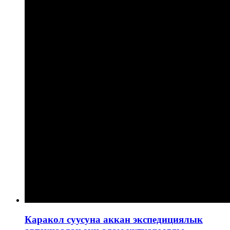
Каракол суусуна аккан экспедициялык