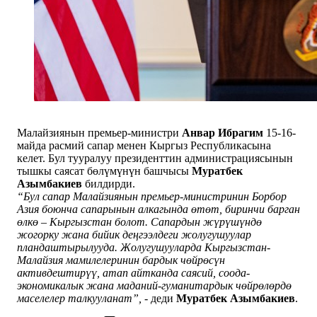
Малайзиянын премьер-министри
Анвар Ибрагим
15-16-
майда расмий сапар менен Кыргыз Республикасына
келет. Бул тууралуу президенттин администрациясынын
тышкы саясат бөлүмүнүн башчысы
Муратбек
Азымбакиев
билдирди.
“Бул сапар Малайзиянын премьер-министринин Борбор
Азия боюнча сапарынын алкагында өтөт, биринчи барган
өлкө – Кыргызстан болот. Сапардын жүрүшүндө
жогорку жана бийик деңгээлдеги жолугушуулар
пландаштырылууда. Жолугушууларда Кыргызстан-
Малайзия мамилелеринин бардык чөйрөсүн
активдештирүү, атап айтканда саясий, соода-
экономикалык жана маданий-гуманитардык чөйрөлөрдө
маселелер талкууланат”,
- деди
Муратбек Азымбакиев
.