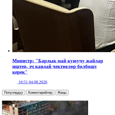
Министр: "Бардык май куюучу жайлар
иштеп, эч кандай чектөөлөр болбошу
керек"
16:51 04.08.2026
Популярдуу
Коментарийлер
Жаңы