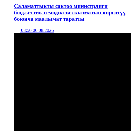
Саламаттыкты сактоо министрлиги
бюджеттик гемодиализ кызматын көрсөтүү
боюнча маалымат таратты
08:50 06.08.2026