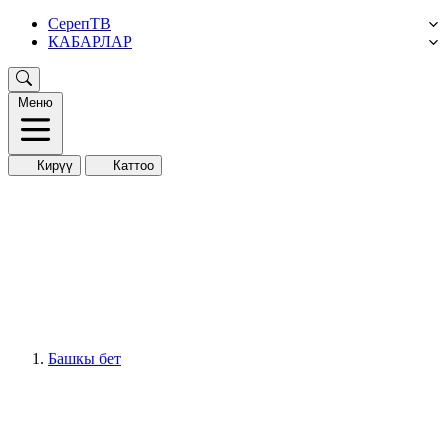
СерепТВ
КАБАРЛАР
Меню
Кирүү
Каттоо
Башкы бет