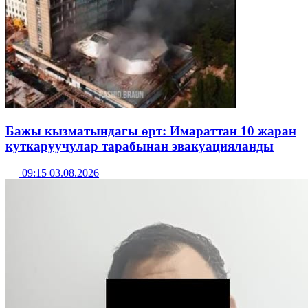
Бажы кызматындагы өрт: Имараттан 10 жаран
куткаруучулар тарабынан эвакуацияланды
09:15 03.08.2026