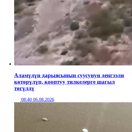
Аламүдүн дарыясынын суусунун деңгээли
көтөрүлүп, кооптуу тилкелерге шагыл
төгүлдү
08:40 06.08.2026