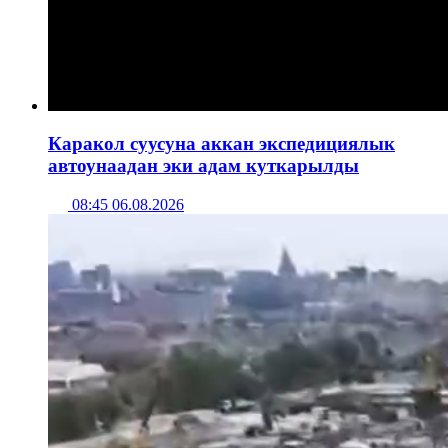
Каракол суусуна аккан экспедициялык
автоунаадан эки адам куткарылды
08:45 06.08.2026