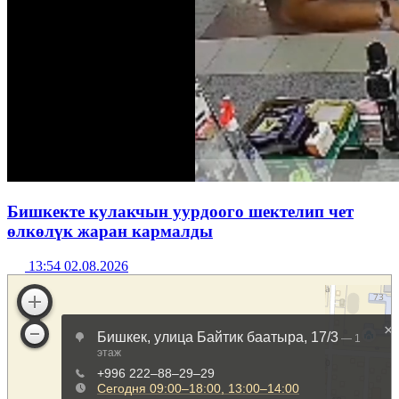
Бишкекте кулакчын уурдоого шектелип чет
өлкөлүк жаран кармалды
13:54 02.08.2026