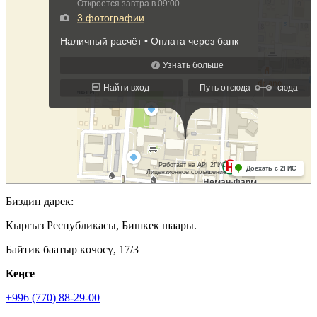
Биздин дарек:
Кыргыз Республикасы, Бишкек шаары.
Байтик баатыр көчөсү, 17/3
Кеӊсе
+996 (770) 88-29-00