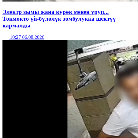
Электр зымы жана күрөк менен уруп...
Токмокто үй-бүлөлүк зомбулукка шектүү
кармалды
10:27 06.08.2026