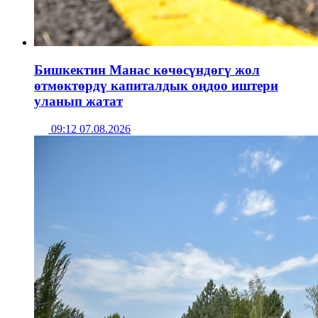
Бишкектин Манас көчөсүндөгү жол
өтмөктөрдү капиталдык оңдоо иштери
уланып жатат
09:12 07.08.2026