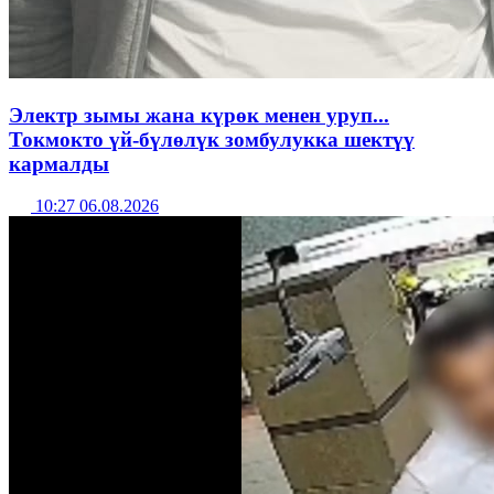
Электр зымы жана күрөк менен уруп...
Токмокто үй-бүлөлүк зомбулукка шектүү
кармалды
10:27 06.08.2026