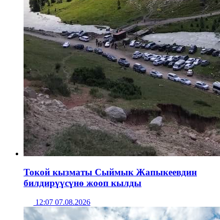
Токой кызматы Сыймык Жапыкеевдин
билдирүүсүнө жооп кылды
12:07 07.08.2026