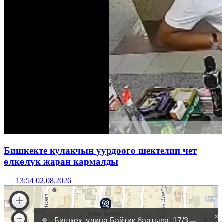
Бишкекте кулакчын уурдоого шектелип чет
өлкөлүк жаран кармалды
13:54 02.08.2026