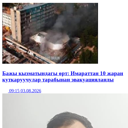
Бажы кызматындагы өрт: Имараттан 10 жаран
куткаруучулар тарабынан эвакуацияланды
09:15 03.08.2026