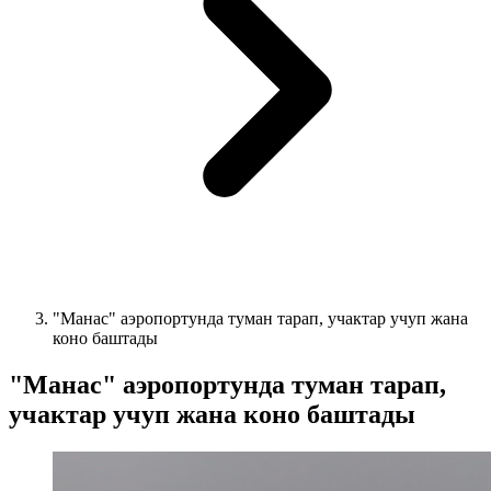
"Манас" аэропортунда туман тарап, учактар учуп жана
коно баштады
"Манас" аэропортунда туман тарап,
учактар учуп жана коно баштады