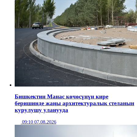
Бишкектин Манас көчөсүнүн кире
беришинде жаңы архитектуралык стеланын
курулушу уланууда
09:10 07.08.2026