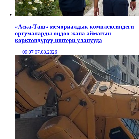
«Аска-Таш» мемориалдык комплексиндеги
оргумаларды оңдоо жана аймагын
көрктөндүрүү иштери уланууда
09:07 07.08.2026