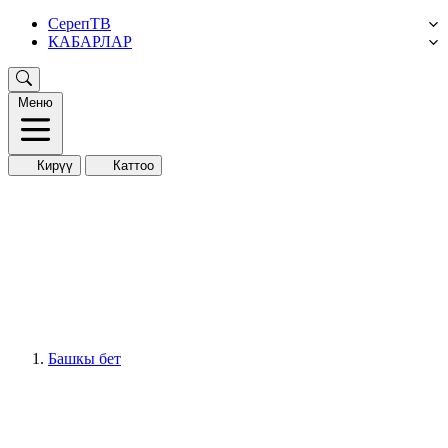
СерепТВ
КАБАРЛАР
Меню
Кирүү
Каттоо
Башкы бет