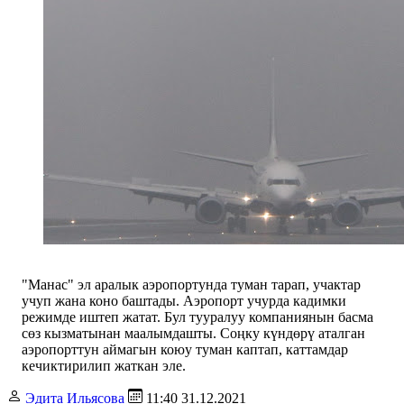
"Манас" эл аралык аэропортунда туман тарап, учактар
учуп жана коно баштады. Аэропорт учурда кадимки
режимде иштеп жатат. Бул тууралуу компаниянын басма
сөз кызматынан маалымдашты. Соңку күндөрү аталган
аэропорттун аймагын коюу туман каптап, каттамдар
кечиктирилип жаткан эле.
Эдита Ильясова
11:40 31.12.2021