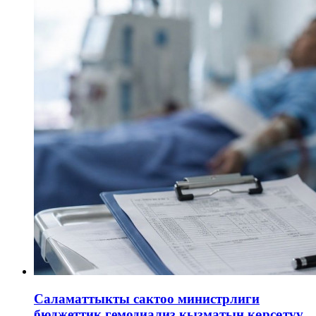
Саламаттыкты сактоо министрлиги
бюджеттик гемодиализ кызматын көрсөтүү