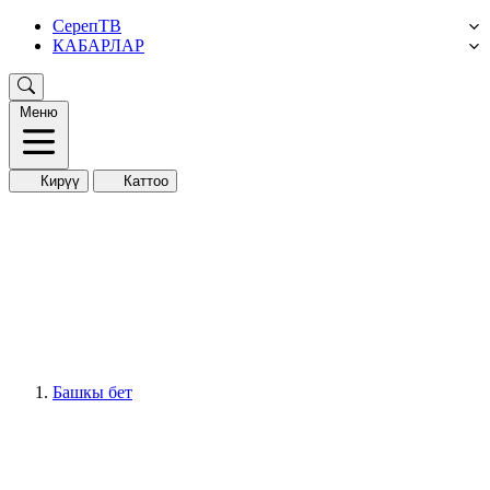
СерепТВ
КАБАРЛАР
Меню
Кирүү
Каттоо
Башкы бет