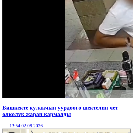
Бишкекте кулакчын уурдоого шектелип чет
өлкөлүк жаран кармалды
13:54 02.08.2026