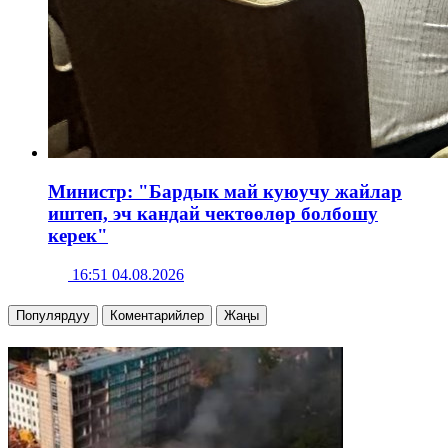
Министр: "Бардык май куюучу жайлар
иштеп, эч кандай чектөөлөр болбошу
керек"
16:51 04.08.2026
Популярдуу
Коментарийлер
Жаңы