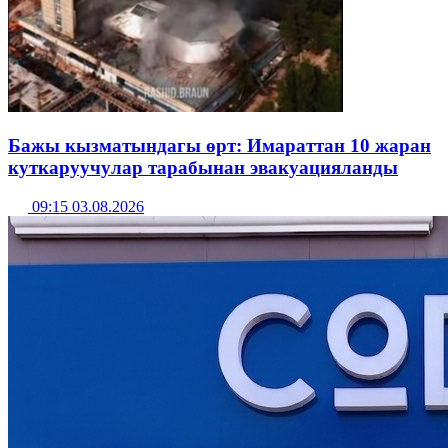
Бажы кызматындагы өрт: Имараттан 10 жаран
куткаруучулар тарабынан эвакуацияланды
09:15 03.08.2026