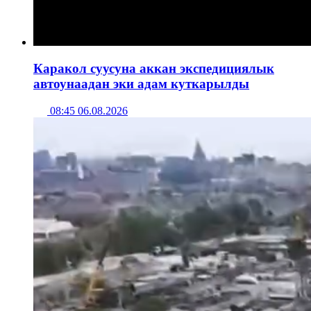
Каракол суусуна аккан экспедициялык
автоунаадан эки адам куткарылды
08:45 06.08.2026