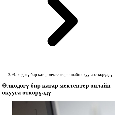
Өлкөдөгү бир катар мектептер онлайн окууга өткөрүлдү
Өлкөдөгү бир катар мектептер онлайн
окууга өткөрүлдү