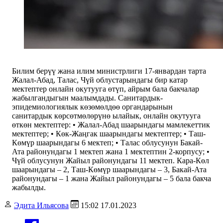
Билим берүү жана илим министрлиги 17-январдан тарта
Жалал-Абад, Талас, Чүй облустарындагы бир катар
мектептер онлайн окутууга өтүп, айрым бала бакчалар
жабылгандыгын маалымдады. Санитардык-
эпидемиологиялык көзөмөлдөө органдарынын
санитардык көрсөтмөлөрүнө ылайык, онлайн окутууга
өткөн мектептер: • Жалал-Абад шаарындагы мамлекеттик
мектептер; • Көк-Жаңгак шаарындагы мектептер; • Таш-
Көмүр шаарындагы 6 мектеп; • Талас облусунун Бакай-
Ата районундагы 1 мектеп жана 1 мектептин 2-корпусу; •
Чүй облусунун Жайыл районундагы 11 мектеп. Кара-Көл
шаарындагы – 2, Таш-Көмүр шаарындагы – 3, Бакай-Ата
районундагы – 1 жана Жайыл районундагы – 5 бала бакча
жабылды.
Эдита Ильясова
15:02 17.01.2023