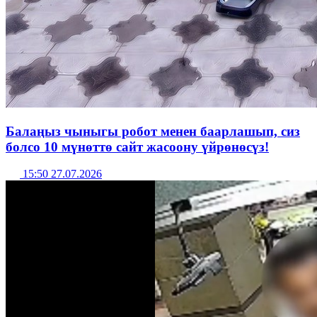
Балаңыз чыныгы робот менен баарлашып, сиз
болсо 10 мүнөттө сайт жасоону үйрөнөсүз!
15:50 27.07.2026