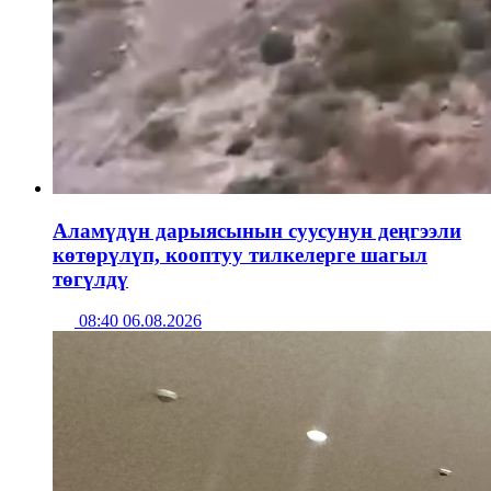
Аламүдүн дарыясынын суусунун деңгээли
көтөрүлүп, кооптуу тилкелерге шагыл
төгүлдү
08:40 06.08.2026