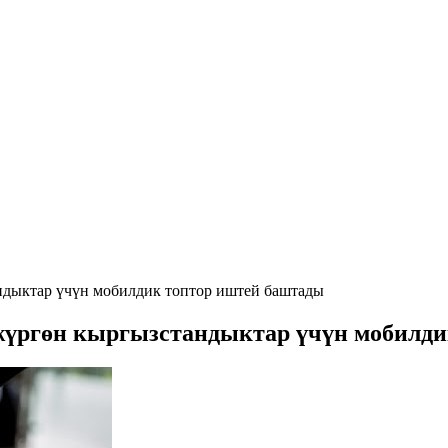
ндыктар үчүн мобилдик топтор иштей баштады
жүргөн кыргызстандыктар үчүн мобилд