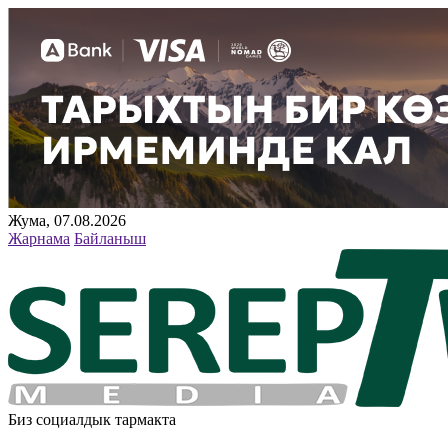
Жума, 07.08.2026
Жарнама
Байланыш
Биз социалдык тармакта