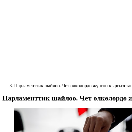
Парламенттик шайлоо. Чет ѳлкѳлѳрдѳ жүргөн кыргызста
Парламенттик шайлоо. Чет ѳлкѳлѳрдѳ 