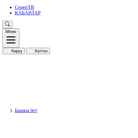
СерепТВ
КАБАРЛАР
Меню
Кирүү
Каттоо
Башкы бет