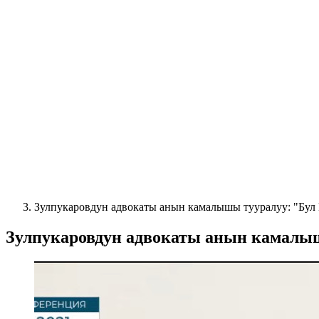
Зулпукаровдун адвокаты анын камалышы тууралуу: "Бул 
Зулпукаровдун адвокаты анын камалыш