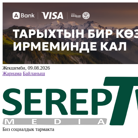
Жекшемби, 09.08.2026
Жарнама
Байланыш
Биз социалдык тармакта