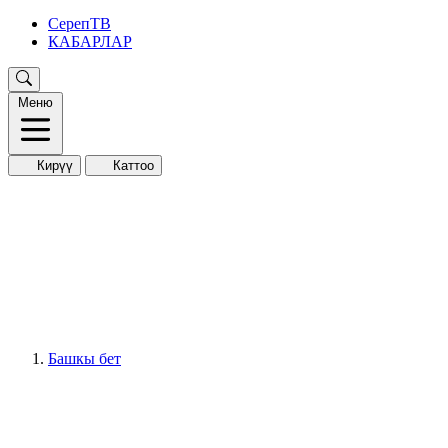
СерепТВ
КАБАРЛАР
Меню
Кирүү
Каттоо
Башкы бет