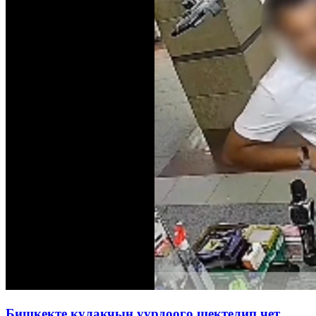
Бишкекте кулакчын уурдоого шектелип чет