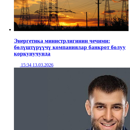
Энергетика министрлигинин чечими:
бөлүштүрүүчү компаниялар банкрот болуу
коркунучунда
15:34 13.03.2026