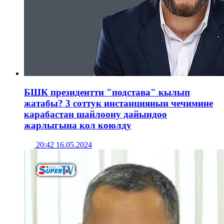
БШК президентти "подстава" кылып
жатабы? 3 соттук инстанциянын чечимине
карабастан шайлоону дайындоо
жарлыгына кол коюлду
20:42 16.05.2024