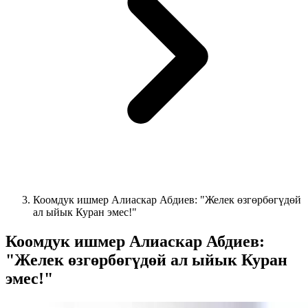
Коомдук ишмер Алиаскар Абдиев: "Желек өзгөрбөгүдөй
ал ыйык Куран эмес!"
Коомдук ишмер Алиаскар Абдиев:
"Желек өзгөрбөгүдөй ал ыйык Куран
эмес!"