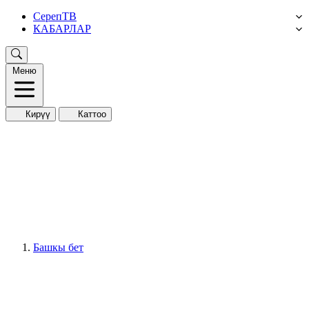
СерепТВ
КАБАРЛАР
Меню
Кирүү
Каттоо
Башкы бет