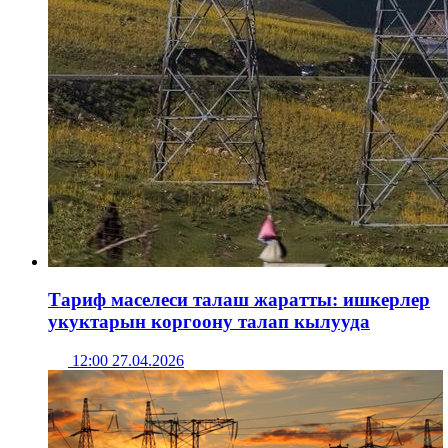
Тариф маселеси талаш жаратты: ишкерлер
укуктарын коргоону талап кылууда
12:00 27.04.2026