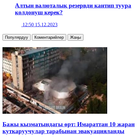
Алтын валюталык резервди кантип туура
колдонуш керек?
12:50 15.12.2023
Популярдуу
Коментарийлер
Жаңы
Бажы кызматындагы өрт: Имараттан 10 жаран
куткаруучулар тарабынан эвакуацияланды