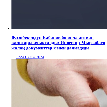
Жээнбековдун Бабанов боюнча айткан
калптары ачыкталды: Инвестор Мырзабаев
жалаң документтер менен далилдеди
15:49 30.04.2024