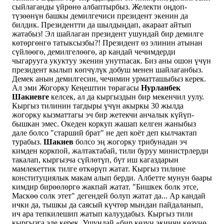
сыйлаганды үйрөнө албаптырбыз. Желекти оңдоп-
түзөөнүн башкы демилгечиси президент экенин да
билдик. Президентти да шылдыңдап, акараат айтып
жатабыз! Эл шайлаган президент ушундай бир демилге
көтөргөнгө татыксызбы?! Президент өз элинин атынан
сүйлөөгө, демилгелөөгө, ар кандай чечимдерди
чыгарууга укуктуу экенин унутпасак. Биз аны ошон үчүн
президент кылып көпчүлүк добуш менен шайлаганбыз.
Демек анын демилгесин, чечимин урматташыбыз керек.
Ал эми Жогорку Кеңештин төрагасы
Нурланбек
Шакиевге
келсек, ал да кыргыздын бир мекенчил уулу.
Кыргыз тилинин тагдыры үчүн акыркы 30 жылда
жогорку кызматтагы эч бир жетекчи анчалык күйүп-
бышкан эмес. Океден коркуп жашап келген жаныбыз
дале болсо "старший брат" не деп коёт деп кылчактап
турабыз.
Шакиев
болсо эң жогорку трибунадан эч
кимден коркпой, жалтактабай, тили буруу министрлерди
такалап, кыргызча сүйлөтүп, бүт иш кагаздарын
мамлекеттик тилге өткөрүп жатат. Кыргыз тилине
конституциялык макам алып берди. Албетте мунун баары
кимдир бирөөлөргө жакпай жатат. "Бишкек болк этсе,
Маскөө солк этет" дегендей болуп жатат да... Ар кандай
ички да, тышкы да саясый күчтөр мындан пайдаланып,
ич ара тепкилешип жатып калуудабыз. Кыргыз тили
кыргызга эле керек. Ушундай «бир көзүң экинчи көзүңө