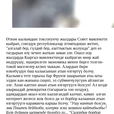
Өткөн кылымдын токсонунчу жылдары Совет мамлекети
кыйрап, союздук республикалар эгемендикке жетип,
"алгалай бер, гүлдөй бер, азаттыктын жолунда" деп өз
тагдырын өзү чечип жаткан заман эле. Ошол оор
жылдарда Кыргыз мамлекетинде кыйраган өнөр жай
өндүрүшү, эңшерилген экономика менен бирге толгон-
токой маселелер келип чыккан. Алардын бири
өлкөбүздүн баш калаасынын атын өзгөртүү болчу.
Кылымга тете тарыхы бар Фрунзе шаарынын аты-заты
элдин кан-жанына сиңип, эл сүймөнчүлүгүнө айланган
эле. Анан кантип анын атын өзгөртүүгө болсун! Ал кезде
азыркыдай демократия (тагыраагы ээн ооздук),
адамдардын акыл-эсин каалагандай калчап, камап алган
интернет желеси жок болсо да эл борбор калаанын атын
өзгөртүүгө караманча каршы болчу.
"Ушу кантип болсун,
эми Пишпек дейбизби, илгерки эски заманга кайтабызбы?
Бүт дүйнөгө шерменде болобуз го... "Силердин борбор