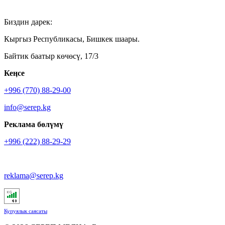
Биздин дарек:
Кыргыз Республикасы, Бишкек шаары.
Байтик баатыр көчөсү, 17/3
Кеӊсе
+996 (770) 88-29-00
info@serep.kg
Реклама бөлүмү
+996 (222) 88-29-29
reklama@serep.kg
Купуялык саясаты