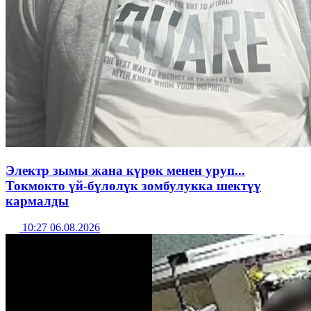
Электр зымы жана күрөк менен уруп...
Токмокто үй-бүлөлүк зомбулукка шектүү
кармалды
10:27 06.08.2026