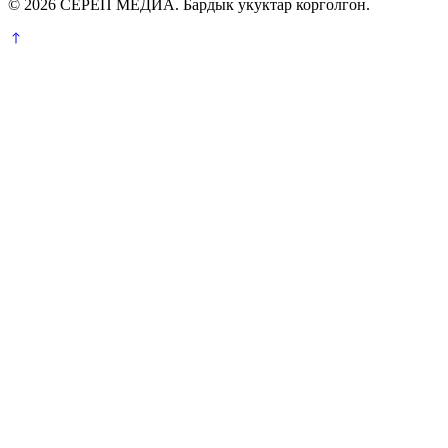
© 2026 СЕРЕП МЕДИА. Бардык укуктар корголгон.