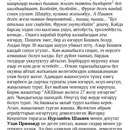
шаарыңар кымыз бышкан жыгач таякты билдирет" деп
шылдыңдашат. Болбойт, болбойт... Фрунзе деген кандай
сонун угулат. Шаңдуу, кулакка жагымдуу.. А Пишкек
деген жели чыккан дөңгөлөктөй... пышш, пышш... "Бул
аталыш элге сиңбейт, Фрунзе унутулбайт"
дешчү. Кайда
барсаң элдин сөз кылганы ушул, автобуста, троллейбуста,
көчөдө... Ошого карабай борбор калаабыздын аты
өзгөрдү. Пишпек эмес, бир аз өзгөрүп Бишкек болду.
Андан бери 30 жылдан ашуун убакыт өттү. Азыр Бишкек
кандай сонун угулат... Кан-жаныбызга сиңип, эч нерсеге
алмашкыс болуп калды. Бүт дүйнө таанып, бардык
тилдерде уккулуктуу айтылат. Борбордун мурунку атын
азыр эч ким деле эстебейт… Өткөн тарыхыбыздагы бул
окуяны айтып жатканым желегибиздин алмашканынан
улам болуп жатат. Адамдын жашоосунун түпкү өзөгү
өзгөрбөсө да сырткы турпаты улам өзгөрүп, өсүп-өнүгүп,
жаңыланып турат. Бул мыйзам ченемдүү эле көрүнүш.
Бирөө жазыптыр "АКШнын желеги 27 жолу өзгөргөн"
деп. Чындыгында ошондой. Өнүгүү бар жерде өзгөрүү
болуп турат. Эң башкысы акпай туруп калбаш керек.
Агып, жаңыланып турган жакшы. Желектин айрым
атрибуттарын өзгөртүүнү демилгелеген Жогорку
Кеңештин төрагасы
Нурланбек Шакиев
менен депутат
Улан Примовду
не деген уятсыз, жаман сөздөр менен ур-
тепкиге алдык. Ар бир адамдын ой-пикирин, демилгесин