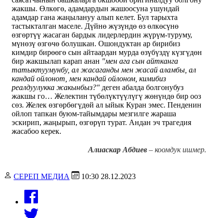
жакшы. Өлкөгө, адамдардын жашоосуна ушундай
адамдар гана жаңылануу алып келет. Бул тарыхта
тастыкталган маселе. Дүйнө жүзүндө өз өлкөсүнө
өзгөртүү жасаган бардык лидерлердин жүрүм-туруму,
мүнөзү өзгөчө болушкан. Ошондуктан ар бирибиз
кимдир бирөөгө сын айтаардан мурда өзүбүздү күзгүдөн
бир жакшылап карап анан
"мен ага сын айтканга
татыктуумунбу, ал жасаганды мен жасай аламбы, ал
кандай ойлонот, мен кандай ойлоном, кимибиз
реалдуулукка жакынбыз?"
деген абалда болгонубуз
жакшы го… Желектин түбөлүктүүлүгү жөнүндө бир ооз
сөз. Желек өзгөрбөгүдөй ал ыйык Куран эмес. Пенденин
ойлоп тапкан буюм-тайымдары мезгилге жараша
эскирип, жаңырып, өзгөрүп турат. Андан эч трагедия
жасабоо керек.
Алиаскар Абдиев
– коомдук ишмер.
СЕРЕП МЕДИА
10:30 28.12.2023