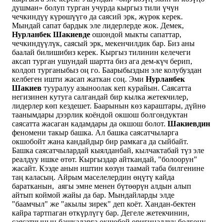
душман» болуп турган учурда кыргыз тили үчүн
чечкиндүү күрөшүүгө да саясий эрк, жүрөк керек.
Мындай сапат бардык эле лидерлерде жок. Демек,
Нурланбек Шакиевде
ошондой мыкты сапаттар,
чечкиндүүлүк, саясый эрк, мекенчилдик бар. Биз аны
баалай билишибиз керек. Кыргыз тилинин келечеги
аксап турган ушундай шартта биз ага дем-күч берип,
колдоп турганыбыз оң го. Баарыбыздын эле колубуздан
келбеген ишти жасап жаткан соң. Эми
Нурланбек
Шакиев
тууралуу азыноолак кеп курайын. Саясатта
негизинен кутуга салгандай бир кылка жетекчилер,
лидерлер көп кездешет. Баарынын көз караштары, дүйнө
таанымдары дээрлик коёндой окшош болгондуктан
саясатта жасаган кадамдары да окшош болот.
Шакиевдин
феномени такыр башка. Ал башка саясатчыларга
окшобойт жана кандайдыр бир рамкага да сыйбайт.
Башка саясатчылардай кыялданбай, кылчактабай түз эле
реалдуу ишке өтөт. Кыргыздар айткандай, "болоорун"
жасайт. Кээде анын иштин көзүн таамай таба билгенине
таң каласың. Айрым маселелердин өңүтү кайда
баратканын, аягы эмне менен бүтөөрүн алдын алып
айтып коймой жайы да бар. Мындайларды элде
"баамчыл" же "акылы зирек" деп коёт. Хандан-бектен
кайра тартпаган өткүрлүгү бар. Дегеле жетекчинин,
саясатчынын башкаларга окшобой оригиналдуу болгону