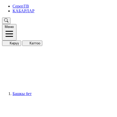
СерепТВ
КАБАРЛАР
Меню
Кирүү
Каттоо
Башкы бет