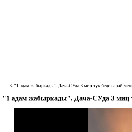
"1 адам жабыркады". Дача-СУда 3 миң түк беде сарай мен
"1 адам жабыркады". Дача-СУда 3 миң т