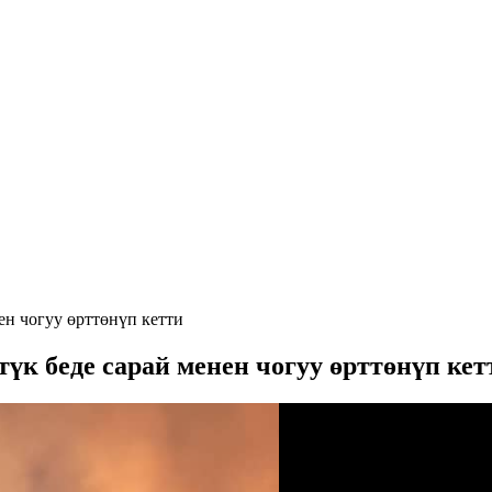
ен чогуу өрттөнүп кетти
үк беде сарай менен чогуу өрттөнүп кет