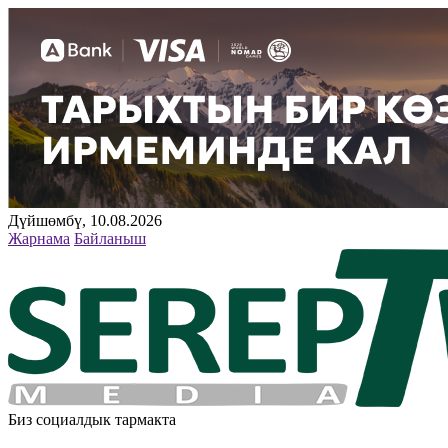
Дүйшөмбү, 10.08.2026
Жарнама
Байланыш
Биз социалдык тармакта