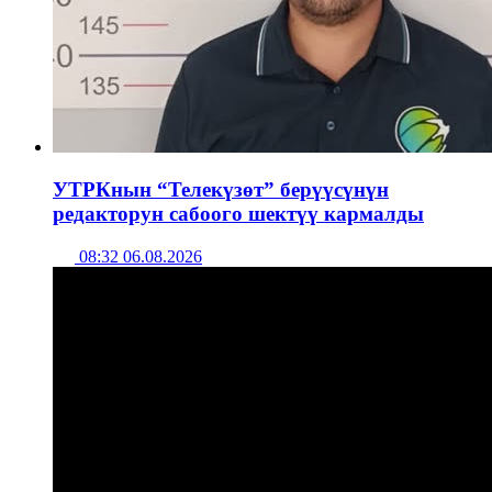
УТРКнын “Телекүзөт” берүүсүнүн
редакторун сабоого шектүү кармалды
08:32 06.08.2026