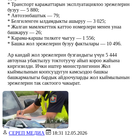
* Транспорт каражаттарын эксплуатациялоо эрежелерин
бузуу — 5 880;
* Автоээнбаштык — 79;
* Белгиленген ылдамдыкты ашыруу — 3 025;
* Жалган мамлекеттик каттоо номерлери менен унаа
башкаруу — 26;
* Карама-каршы тилкеге чыгуу — 1 556;
* Башка жол эрежелерин бузуу фактылары — 10 496.
Ар кандай жол эрежелерин бузгандыгы үчүн 5 444
автоунаа убактылуу токтотуучу айып короо жайына
киргизилди. Ички иштер министрлигинин Жол
кыймылынын коопсуздугун камсыздоо башкы
башкармалыгы бардык айдоочуларды жол кыймылынын
эрежелерин так сактоого чакырат.
СЕРЕП МЕДИА
18:31 12.05.2026