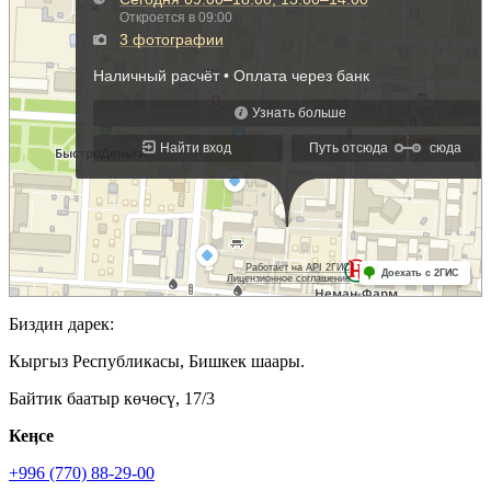
Биздин дарек:
Кыргыз Республикасы, Бишкек шаары.
Байтик баатыр көчөсү, 17/3
Кеӊсе
+996 (770) 88-29-00