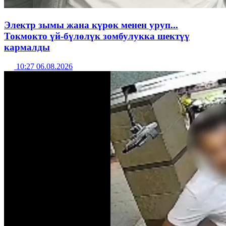
Электр зымы жана күрөк менен уруп...
Токмокто үй-бүлөлүк зомбулукка шектүү
кармалды
10:27 06.08.2026