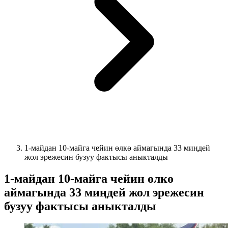
1-майдан 10-майга чейин өлкө аймагында 33 миңдей
жол эрежесин бузуу фактысы аныкталды
1-майдан 10-майга чейин өлкө
аймагында 33 миңдей жол эрежесин
бузуу фактысы аныкталды