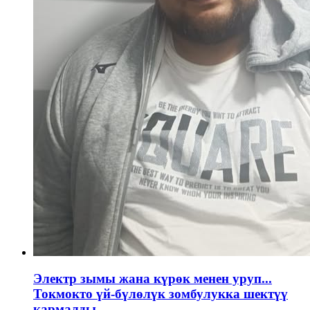
Электр зымы жана күрөк менен уруп...
Токмокто үй-бүлөлүк зомбулукка шектүү
кармалды