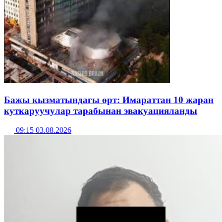
Бажы кызматындагы өрт: Имараттан 10 жаран
куткаруучулар тарабынан эвакуацияланды
09:15 03.08.2026