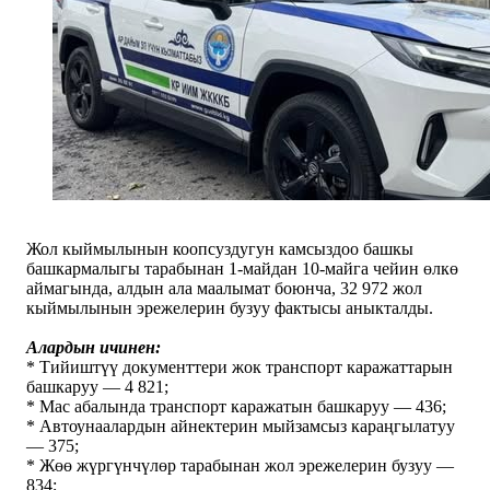
Жол кыймылынын коопсуздугун камсыздоо башкы
башкармалыгы тарабынан 1-майдан 10-майга чейин өлкө
аймагында, алдын ала маалымат боюнча, 32 972 жол
кыймылынын эрежелерин бузуу фактысы аныкталды.
Алардын ичинен:
* Тийиштүү документтери жок транспорт каражаттарын
башкаруу — 4 821;
* Мас абалында транспорт каражатын башкаруу — 436;
* Автоунаалардын айнектерин мыйзамсыз караңгылатуу
— 375;
* Жөө жүргүнчүлөр тарабынан жол эрежелерин бузуу —
834;