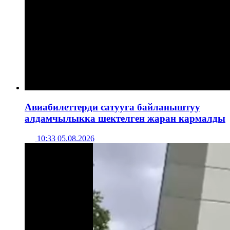
Авиабилеттерди сатууга байланыштуу
алдамчылыкка шектелген жаран кармалды
10:33 05.08.2026