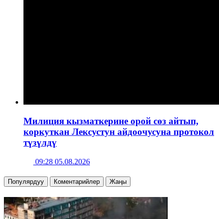
Милиция кызматкерине орой сөз айтып,
коркуткан Лексустун айдоочусуна протокол
түзүлдү
09:28 05.08.2026
Популярдуу
Коментарийлер
Жаңы