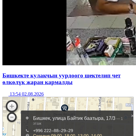
Бишкекте кулакчын уурдоого шектелип чет
өлкөлүк жаран кармалды
13:54 02.08.2026