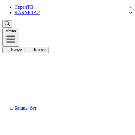
СерепТВ
КАБАРЛАР
Меню
Кирүү
Каттоо
Башкы бет