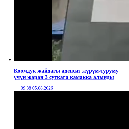
Коомдук жайдагы адепсиз жүрүм-туруму
үчүн жаран 3 суткага камакка алынды
09:38 05.08.2026