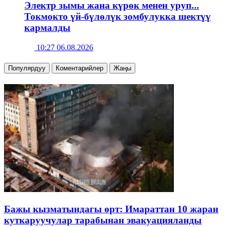
Электр зымы жана күрөк менен уруп...
Токмокто үй-бүлөлүк зомбулукка шектүү
кармалды
10:27 06.08.2026
Популярдуу
Коментарийлер
Жаңы
Бажы кызматындагы өрт: Имараттан 10 жаран
куткаруучулар тарабынан эвакуацияланды