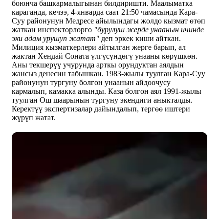
боюнча башкармалыгынан билдиришти. Маалыматка
караганда, кечээ, 4-январда саат 21:50 чамасында Кара-
Суу районунун Медресе айылындагы жолдо кызмат өтөп
жаткан инспекторлорго
"бурулуш жерде унаанын ичинде
эки адам урушуп жатат"
деп эркек киши айткан.
Милиция кызматкерлери айтылган жерге барып, ал
жактан Хендай Соната үлгүсүндөгү унааны көрүшкөн.
Аны текшерүү учурунда арткы орундуктан аялдын
жансыз денесин табышкан. 1983-жылы туулган Кара-Суу
районунун тургуну болгон унаанын айдоочусу
кармалып, камакка алынды. Каза болгон аял 1991-жылы
туулган Ош шаарынын тургуну экендиги аныкталды.
Керектүү экспертизалар дайындалып, тергөө иштери
жүрүп жатат.