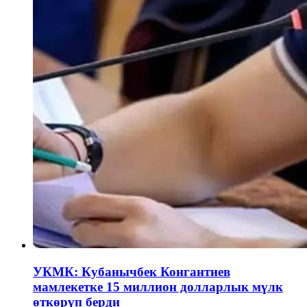
УКМК: Кубанычбек Конгантиев
мамлекетке 15 миллион долларлык мүлк
өткөрүп берди