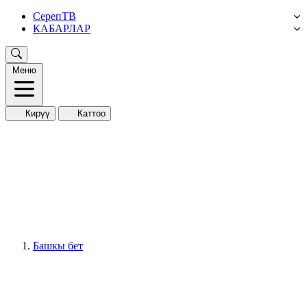
СерепТВ
КАБАРЛАР
Меню
Кирүү
Каттоо
Башкы бет