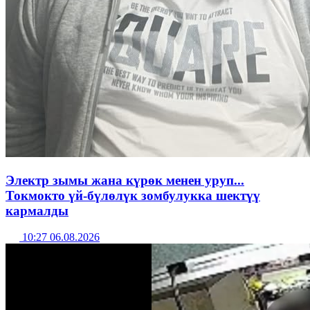
Электр зымы жана күрөк менен уруп...
Токмокто үй-бүлөлүк зомбулукка шектүү
кармалды
10:27 06.08.2026