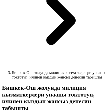
Бишкек-Ош жолунда милиция кызматкерлери унааны
токтотуп, ичинен кыздын жансыз денесин табышты
Бишкек-Ош жолунда милиция
кызматкерлери унааны токтотуп,
ичинен кыздын жансыз денесин
табышты