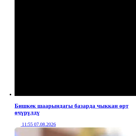
Бишкек шаарындагы базарда чыккан өрт
өчүрүлдү
11:55 07.08.2026