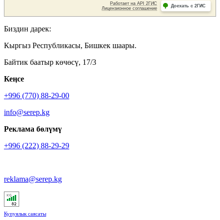
Биздин дарек:
Кыргыз Республикасы, Бишкек шаары.
Байтик баатыр көчөсү, 17/3
Кеӊсе
+996 (770) 88-29-00
info@serep.kg
Реклама бөлүмү
+996 (222) 88-29-29
reklama@serep.kg
Купуялык саясаты