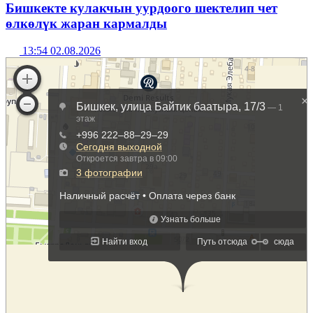
Бишкекте кулакчын уурдоого шектелип чет
өлкөлүк жаран кармалды
13:54 02.08.2026