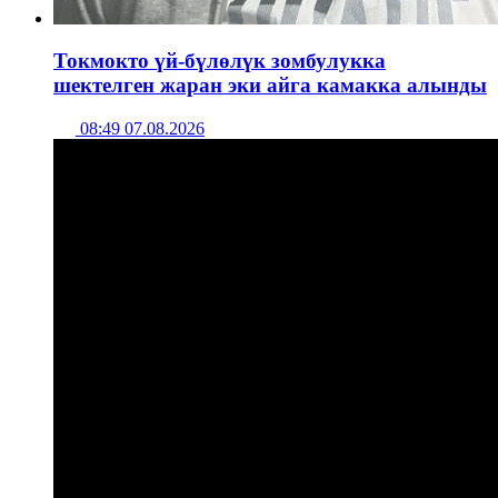
Токмокто үй-бүлөлүк зомбулукка
шектелген жаран эки айга камакка алынды
08:49 07.08.2026