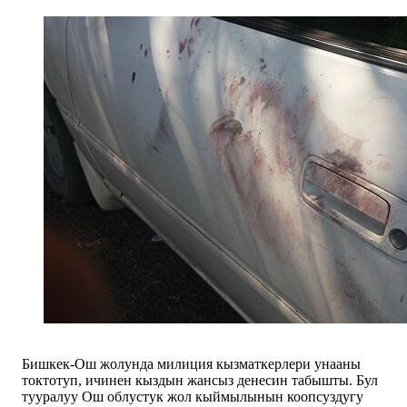
Бишкек-Ош жолунда милиция кызматкерлери унааны
токтотуп, ичинен кыздын жансыз денесин табышты. Бул
тууралуу Ош облустук жол кыймылынын коопсуздугу