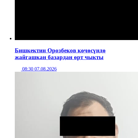
Бишкектин Орозбеков көчөсүндө
жайгашкан базардан өрт чыкты
08:30 07.08.2026