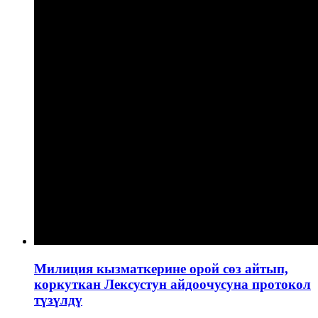
Милиция кызматкерине орой сөз айтып,
коркуткан Лексустун айдоочусуна протокол
түзүлдү