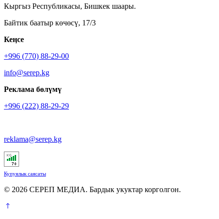
Кыргыз Республикасы, Бишкек шаары.
Байтик баатыр көчөсү, 17/3
Кеӊсе
+996 (770) 88-29-00
info@serep.kg
Реклама бөлүмү
+996 (222) 88-29-29
reklama@serep.kg
Купуялык саясаты
© 2026 СЕРЕП МЕДИА. Бардык укуктар корголгон.