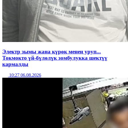
Электр зымы жана күрөк менен уруп...
Токмокто үй-бүлөлүк зомбулукка шектүү
кармалды
10:27 06.08.2026