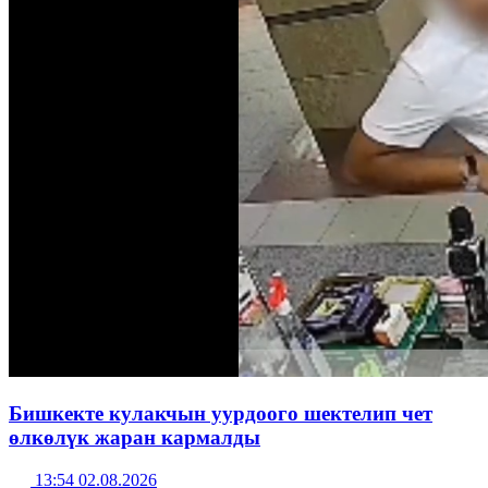
Бишкекте кулакчын уурдоого шектелип чет
өлкөлүк жаран кармалды
13:54 02.08.2026