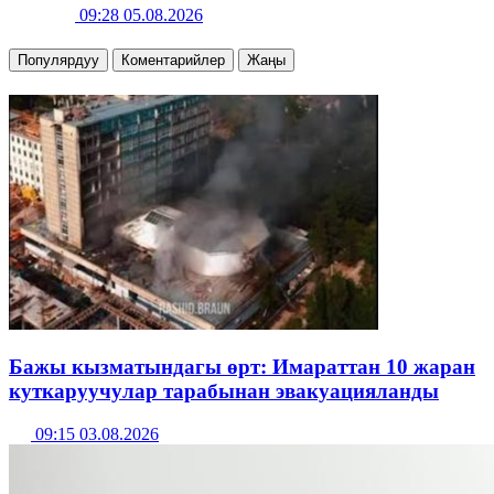
09:28 05.08.2026
Популярдуу
Коментарийлер
Жаңы
Бажы кызматындагы өрт: Имараттан 10 жаран
куткаруучулар тарабынан эвакуацияланды
09:15 03.08.2026