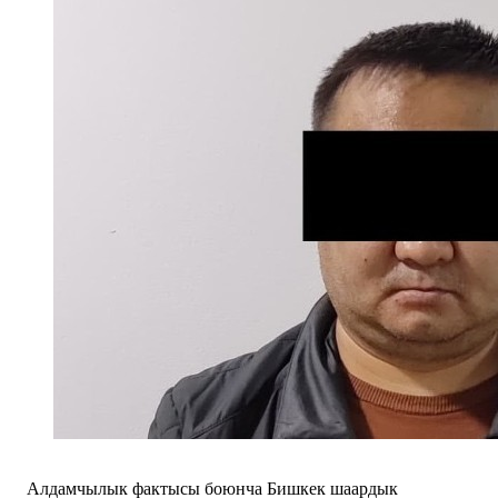
Алдамчылык фактысы боюнча Бишкек шаардык