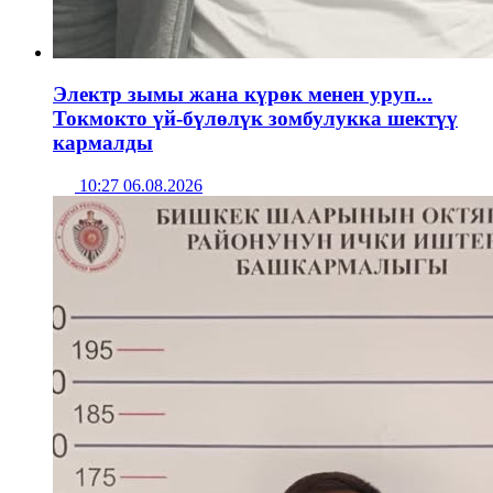
Электр зымы жана күрөк менен уруп...
Токмокто үй-бүлөлүк зомбулукка шектүү
кармалды
10:27 06.08.2026