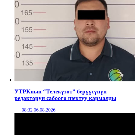
УТРКнын “Телекүзөт” берүүсүнүн
редакторун сабоого шектүү кармалды
08:32 06.08.2026