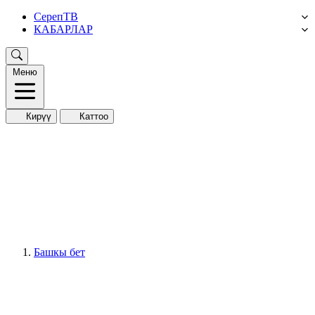
СерепТВ
КАБАРЛАР
Меню
Кирүү
Каттоо
Башкы бет