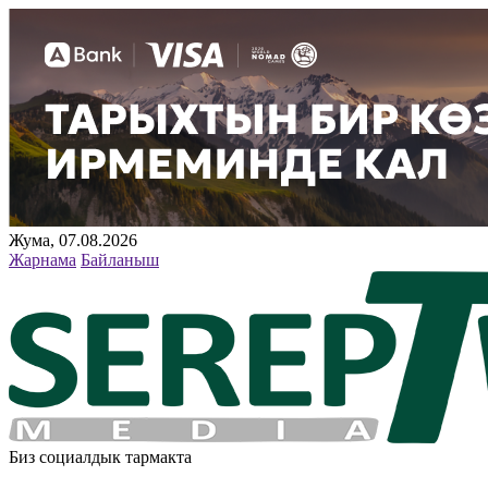
Жума, 07.08.2026
Жарнама
Байланыш
Биз социалдык тармакта