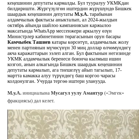
кеңешинин депутаты кармалды. Бул тууралуу УКМКдан
билдиришти. Жүргүзүлгөн иштердин жүрүшүндө Бишкек
шаардык кеңешинин депутаты
М.у.А.
тарабынан
алдамчылык фактысы аныкталып, ал 2024-жылдын
октябрь айында шайлоо кампаниясын каржылоо
максатында WhatsApp мессенжери аркылуу өзүн
Министрлер кабинетинин төрагасынын орун басары
Камчыбек Ташиев
катары көрсөтүп, алдамчылык жолу
менен партиянын мүчөсүнүн 30 миң доллар өлчөмүндөгү
акча каражаттарын ээлеп алган. Бул фактынын негизинде
УКМК алдамчылык беренеси боюнча кылмыш ишин
козгоп, анын алкагында Бишкек шаардык кеңешинин
депутаты кармалып, ага тиешелүү айып тагылып, 17-
мартта камакка алуу түрүндөгү баш коргоо чарасы
колдонулган. Учурда тергөө иштери уланууда.
М.у.А.
инициалына
Мусагул уулу Амантур
(«Эмгек»
фракциясы) дал келет.