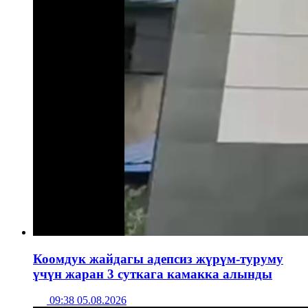
Коомдук жайдагы адепсиз жүрүм-туруму
үчүн жаран 3 суткага камакка алынды
09:38 05.08.2026