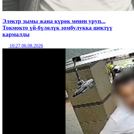
Электр зымы жана күрөк менен уруп...
Токмокто үй-бүлөлүк зомбулукка шектүү
кармалды
10:27 06.08.2026