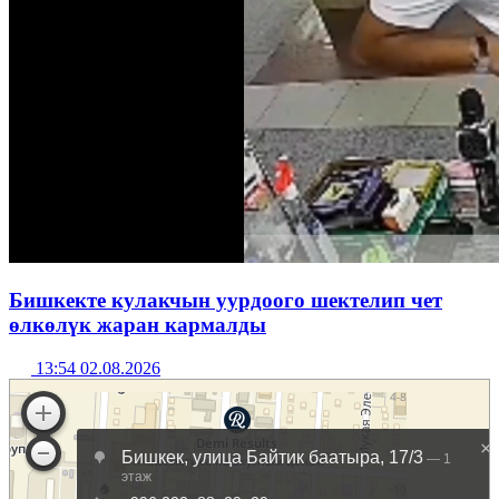
Бишкекте кулакчын уурдоого шектелип чет
өлкөлүк жаран кармалды
13:54 02.08.2026