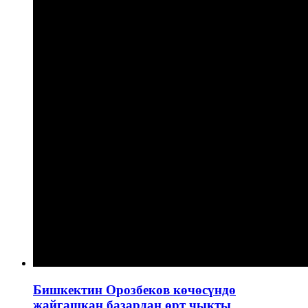
Бишкектин Орозбеков көчөсүндө
жайгашкан базардан өрт чыкты