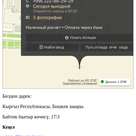
Биздин дарек:
Кыргыз Республикасы, Бишкек шаары.
Байтик баатыр көчөсү, 17/3
Кеӊсе