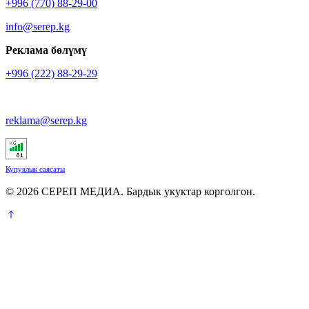
+996 (770) 88-29-00
info@serep.kg
Реклама бөлүмү
+996 (222) 88-29-29
reklama@serep.kg
Купуялык саясаты
© 2026 СЕРЕП МЕДИА. Бардык укуктар корголгон.