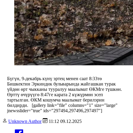
Бүгүн, 9-декабрь күнү эртең менен саат 8:33тө
Бишкектин Эркиндик бульварында жайгашкан турак
үйдөн өрт чыкканы тууралуу маалымат ӨКМге түшкөн.
Өрттү өчүрүүгө 8:47ге карата 2 күжүрмөн эсеп
тартылган. ӨКМ кошумча маалымат берилэрин
билдирди. [gallery link="file" columns="1" size="large"
jnewsslider="true" ids="297494,297496,297497"]
Unknown Author
11:12 09.12.2025