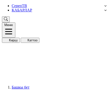
СерепТВ
КАБАРЛАР
Меню
Кирүү
Каттоо
Башкы бет