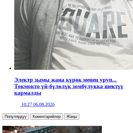
Электр зымы жана күрөк менен уруп...
Токмокто үй-бүлөлүк зомбулукка шектүү
кармалды
10:27 06.08.2026
Популярдуу
Коментарийлер
Жаңы