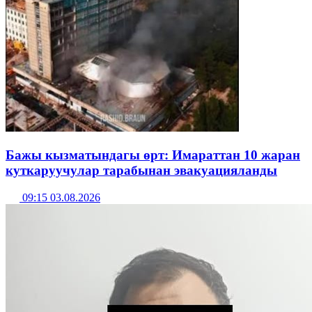
Бажы кызматындагы өрт: Имараттан 10 жаран
куткаруучулар тарабынан эвакуацияланды
09:15 03.08.2026