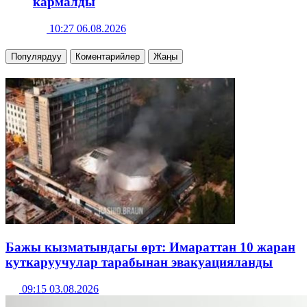
кармалды
10:27 06.08.2026
Популярдуу
Коментарийлер
Жаңы
Бажы кызматындагы өрт: Имараттан 10 жаран
куткаруучулар тарабынан эвакуацияланды
09:15 03.08.2026