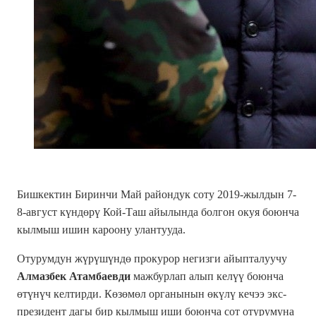
Бишкектин Биринчи Май райондук соту 2019-жылдын 7-
8-август күндөрү Кой-Таш айылында болгон окуя боюнча
кылмыш ишин кароону улантууда.
Отурумдун жүрүшүндө прокурор негизги айыпталуучу
Алмазбек Атамбаевди
мажбурлап алып келүү боюнча
өтүнүч келтирди. Көзөмөл органынын өкүлү кечээ экс-
президент дагы бир кылмыш иши боюнча сот отурумуна