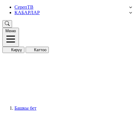
СерепТВ
КАБАРЛАР
Меню
Кирүү
Каттоо
Башкы бет