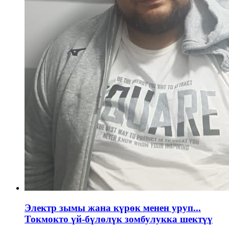
Электр зымы жана күрөк менен уруп...
Токмокто үй-бүлөлүк зомбулукка шектүү