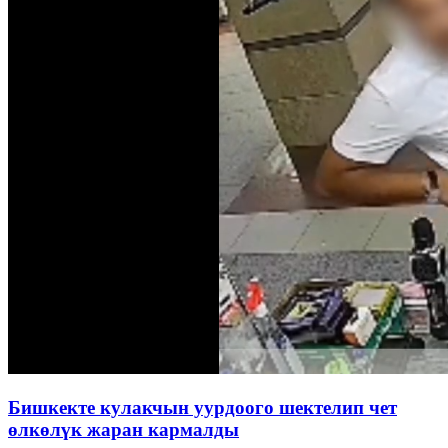
Бишкекте кулакчын уурдоого шектелип чет
өлкөлүк жаран кармалды