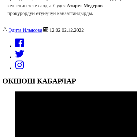
келгенин эске салды. Судья
Азирет Медеров
прокурордун өтүнүчүн канааттандырды.
Эдита Ильясова
12:02 02.12.2022
ОКШОШ КАБАРЛАР