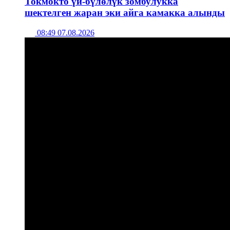
Токмокто үй-бүлөлүк зомбулукка
шектелген жаран эки айга камакка алынды
08:49 07.08.2026