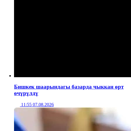
Бишкек шаарындагы базарда чыккан өрт
өчүрүлдү
11:55 07.08.2026