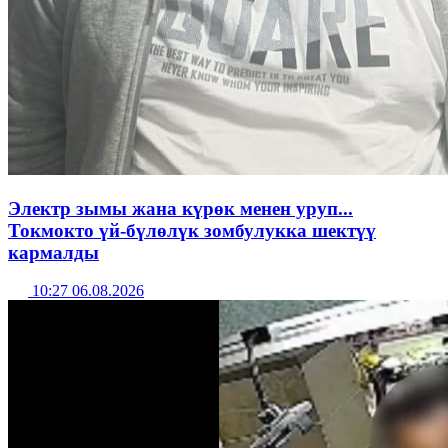
Электр зымы жана күрөк менен уруп...
Токмокто үй-бүлөлүк зомбулукка шектүү
кармалды
10:27 06.08.2026