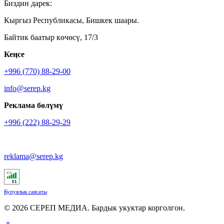
Биздин дарек:
Кыргыз Республикасы, Бишкек шаары.
Байтик баатыр көчөсү, 17/3
Кеӊсе
+996 (770) 88-29-00
info@serep.kg
Реклама бөлүмү
+996 (222) 88-29-29
reklama@serep.kg
Купуялык саясаты
© 2026 СЕРЕП МЕДИА. Бардык укуктар корголгон.